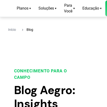
Para
Planos
Soluções
Educação
▾
▾
▾
▾
Você
navigate_next
Início
Blog
CONHECIMENTO PARA O
CAMPO
Blog Aegro:
Insights