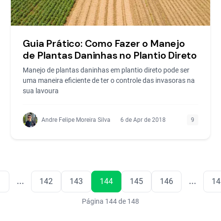
Guia Prático: Como Fazer o Manejo
de Plantas Daninhas no Plantio Direto
Manejo de plantas daninhas em plantio direto pode ser
uma maneira eficiente de ter o controle das invasoras na
sua lavoura
Andre Felipe Moreira Silva
6 de Apr de 2018
9
1
...
142
143
144
145
146
...
14
Página 144 de 148