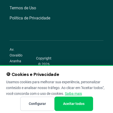
Termos de Uso
Política de Privacidade
Av.
Osvaldo
Copyright
Aranha
© 2026
1022 –
Aegro.
Bom
🍪 Cookies e Privacidade
play_circle
camera_alt
public
work
Todos os
Fim,
direitos
Usamos cookies para melhorar sua experiência, personalizar
Porto
reservados.
conteúdo e analisar nosso tráfego. Ao clicar em "Aceitar todos",
Alegre –
você concorda com o uso de cookies.
Saiba mais
RS
Configurar
Aceitar todos