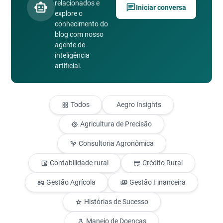
smart_toy
relacionados e
chat
Iniciar conversa
explore o
conhecimento do
blog com nosso
agente de
inteligência
artificial.
Todos
Aegro Insights
grid_view
Agricultura de Precisão
gps_fixed
Consultoria Agronômica
psychiatry
Contabilidade rural
Crédito Rural
account_balance_wallet
credit_score
Gestão Agrícola
Gestão Financeira
agriculture
payments
Histórias de Sucesso
star
Manejo de Doenças
science