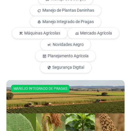
Manejo de Plantas Daninhas
eco
Manejo Integrado de Pragas
pest_control
Máquinas Agrícolas
Mercado Agrícola
construction
monitoring
Novidades Aegro
campaign
Planejamento Agrícola
event_note
Segurança Digital
security
MANEJO INTEGRADO DE PRAGAS