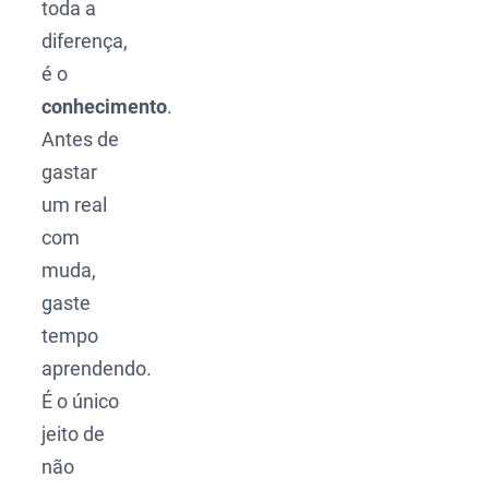
toda a
diferença,
é o
conhecimento
.
Antes de
gastar
um real
com
muda,
gaste
tempo
aprendendo.
É o único
jeito de
não