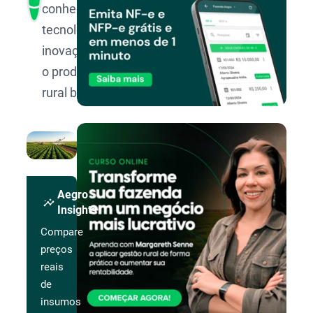
conhecimento,
tecnologia e
inovação para
o produtor
rural brasileiro.
Aegro
insights
Insights
Compare
preços
reais
de
insumos