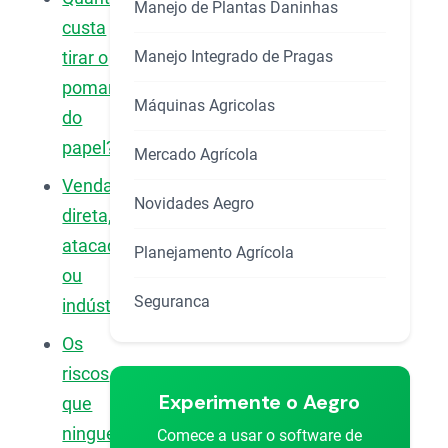
Manejo de Plantas Daninhas
custa
Manejo Integrado de Pragas
tirar o
pomar
Máquinas Agricolas
do
papel?
Mercado Agrícola
Venda
Novidades Aegro
direta,
atacado
Planejamento Agrícola
ou
Seguranca
indústria?
Os
riscos
Experimente o Aegro
que
ninguém
Comece a usar o software de