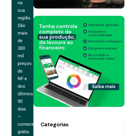
na
sua
região.
São
mais
de
300
mil
preços
de
NF-e
dos
últimos
90
dias
—
Categorias
comece
grátis.