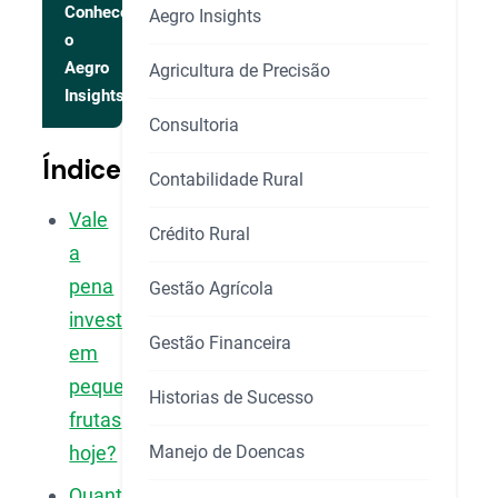
Conhecer
Aegro Insights
o
Aegro
Agricultura de Precisão
Insights
Consultoria
Índice
Contabilidade Rural
Vale
Crédito Rural
a
pena
Gestão Agrícola
investir
Gestão Financeira
em
pequenas
Historias de Sucesso
frutas
Manejo de Doencas
hoje?
Quanto