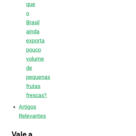
que
o
Brasil
ainda
exporta
pouco
volume
de
pequenas
frutas
frescas?
Artigos
Relevantes
Vale a