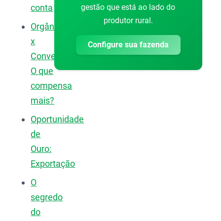
gestão que está ao lado do
conta
produtor rural.
Orgânico
x
Configure sua fazenda
Convencional:
O que
compensa
mais?
Oportunidade
de
Ouro:
Exportação
O
segredo
do