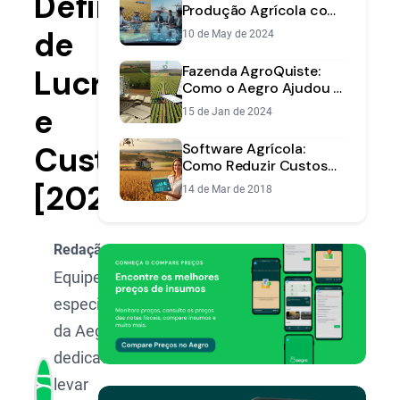
Definitivo
Produção Agrícola com
Mais Lucro: Estratégias
de
10 de May de 2024
Essenciais
Fazenda AgroQuiste:
Lucro
Como o Aegro Ajudou a
Transformar Informação
e
15 de Jan de 2024
em Lucro
Custos
Software Agrícola:
Como Reduzir Custos
de Produção e
[2025]
14 de Mar de 2018
Aumentar o Lucro
Redação Aegro
Equipe de
especialistas
da Aegro,
dedicada a
levar