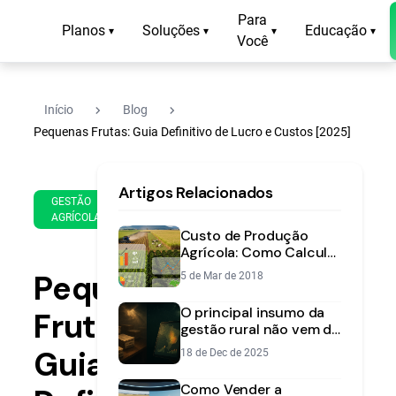
Para
Planos
Soluções
Educação
▾
▾
▾
▾
Você
navigate_next
navigate_next
Início
Blog
Pequenas Frutas: Guia Definitivo de Lucro e Custos [2025]
11
11
Artigos Relacionados
de
min
GESTÃO
Jan
AGRÍCOLA
de
de
Custo de Produção
leitura
2025
Agrícola: Como Calcular
o Custo Real por Safra e
Pequenas
5 de Mar de 2018
Talhão
O principal insumo da
Frutas:
gestão rural não vem da
lavoura — vem dos
Guia
18 de Dec de 2025
dados
Como Vender a