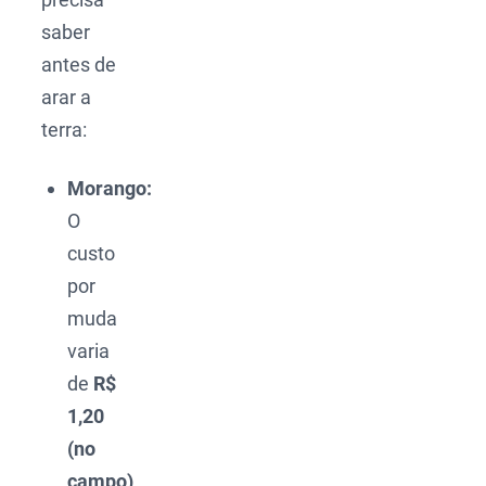
saber
antes de
arar a
terra:
Morango:
O
custo
por
muda
varia
de
R$
1,20
(no
campo)