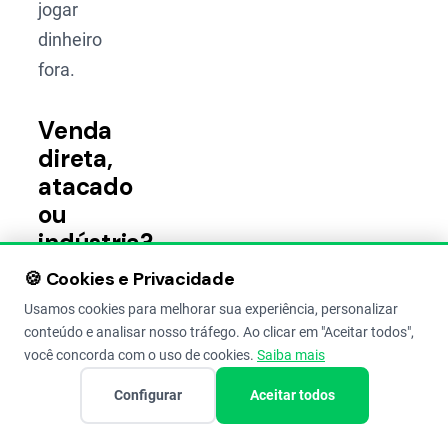
jogar
dinheiro
fora.
Venda
direta,
atacado
ou
indústria?
🍪 Cookies e Privacidade
Seu
Usamos cookies para melhorar sua experiência, personalizar
João, lá
conteúdo e analisar nosso tráfego. Ao clicar em "Aceitar todos",
do
você concorda com o uso de cookies.
Saiba mais
interior
Configurar
Aceitar todos
de São
Paulo,