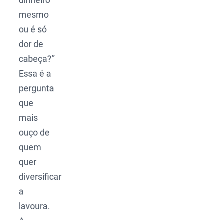
mesmo
ou é só
dor de
cabeça?”
Essa é a
pergunta
que
mais
ouço de
quem
quer
diversificar
a
lavoura.