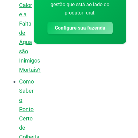
gestão que está ao lado do
Calor
produtor rural.
e a
Falta
Configure sua fazenda
de
Água
são
Inimigos
Mortais?
Como
Saber
o
Ponto
Certo
de
Colheita