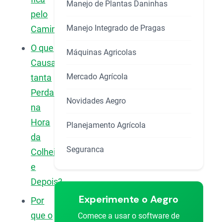
Manejo de Plantas Daninhas
pelo
Manejo Integrado de Pragas
Caminho?
O que
Máquinas Agricolas
Causa
Mercado Agrícola
tanta
Perda
Novidades Aegro
na
Hora
Planejamento Agrícola
da
Seguranca
Colheita
e
Depois?
Experimente o Aegro
Por
que o
Comece a usar o software de