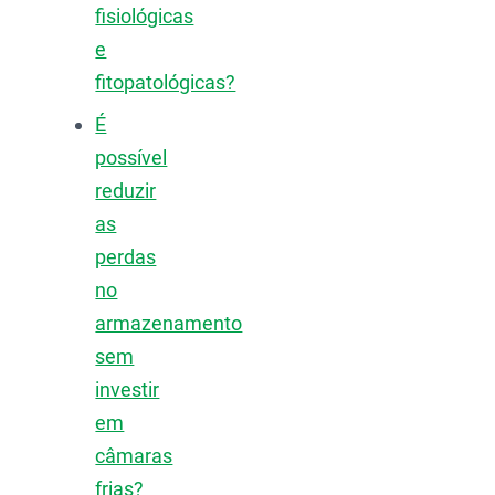
fisiológicas
e
fitopatológicas?
É
possível
reduzir
as
perdas
no
armazenamento
sem
investir
em
câmaras
frias?