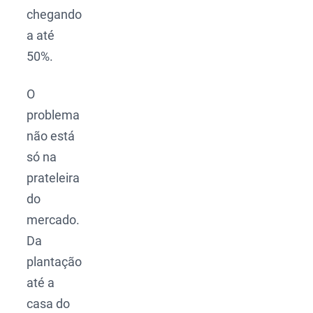
chegando
a até
50%.
O
problema
não está
só na
prateleira
do
mercado.
Da
plantação
até a
casa do