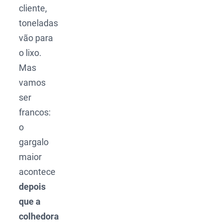
cliente,
toneladas
vão para
o lixo.
Mas
vamos
ser
francos:
o
gargalo
maior
acontece
depois
que a
colhedora