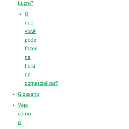
Lucro?
O
que
você
pode
fazer
na
hora
de
comercializar?
Glossário
Veja
como
o