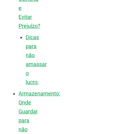
e
Evitar
Prejuízo?
Dicas
para
não
amassar
o
lucro:
Armazenamento:
Onde
Guardar
para
não