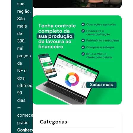
sua
região.
São
mais
de
300
mil
preços
de
NF-e
dos
últimos
90
dias
—
comece
Categorias
grátis.
Conhecer