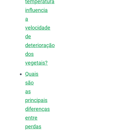
temperatura
influencia
a
velocidade
de
deterioração
dos
vegetais?
Quais
são
as
principais
diferenças
entre
perdas