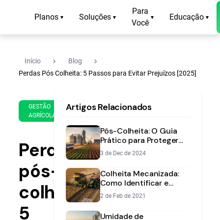
Para
Planos
Soluções
Educação
▾
▾
▾
▾
Você
navigate_next
navigate_next
Início
Blog
Perdas Pós Colheita: 5 Passos para Evitar Prejuízos [2025]
3 de
12
Artigos Relacionados
Oct
min
GESTÃO
AGRÍCOLA
de
de
2025
leitura
Pós-Colheita: O Guia
Prático para Proteger
Perdas
sua Safra e Maximizar
3 de Dec de 2024
Lucros
pós-
Colheita Mecanizada:
Como Identificar e
colheita:
Reduzir Perdas de Grãos
2 de Feb de 2021
5
Umidade de