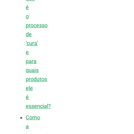
é
o
processo
de
‘cura’
e
para
quais
produtos
ele
é
essencial?
Como
a