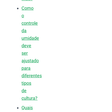
Como
o
controle
da
umidade
deve
ser
ajustado
para
diferentes
tipos
de
cultura?
Quais