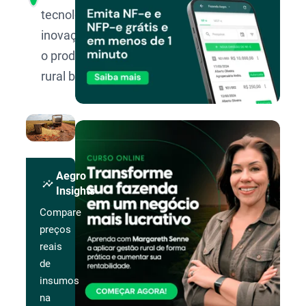
tecnologia e
inovação para
o produtor
rural brasileiro.
Aegro
insights
Insights
Compare
preços
reais
de
insumos
na