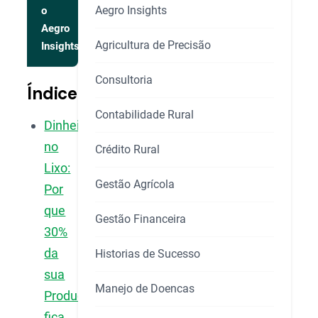
Aegro Insights
o
Aegro
Agricultura de Precisão
Insights
Consultoria
Índice
Contabilidade Rural
Dinheiro
no
Crédito Rural
Lixo:
Gestão Agrícola
Por
que
Gestão Financeira
30%
da
Historias de Sucesso
sua
Manejo de Doencas
Produção
fica