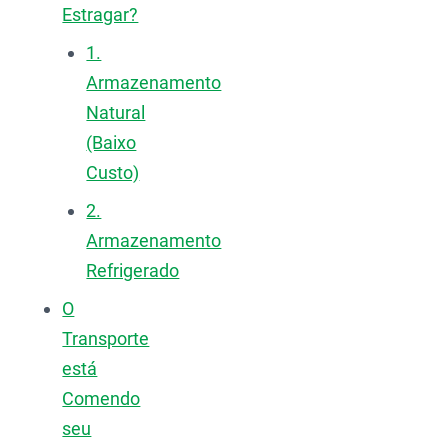
Estragar?
1.
Armazenamento
Natural
(Baixo
Custo)
2.
Armazenamento
Refrigerado
O
Transporte
está
Comendo
seu