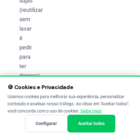
sujas
(reutilizar
sem
lavar
é
pedir
para
ter
doença).
🍪 Cookies e Privacidade
Mistura
produto
Usamos cookies para melhorar sua experiência, personalizar
conteúdo e analisar nosso tráfego. Ao clicar em "Aceitar todos",
podre
você concorda com o uso de cookies.
Saiba mais
com
Configurar
Aceitar todos
sadio.
Armazena