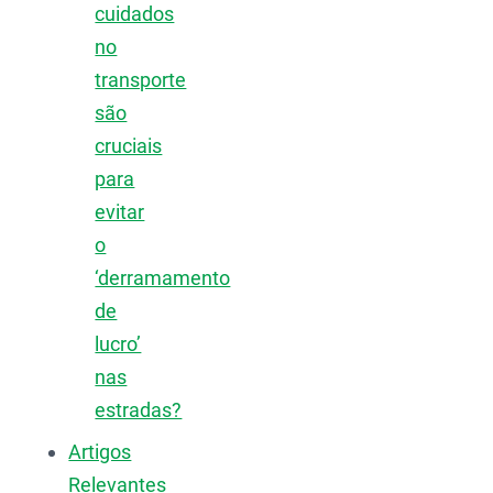
cuidados
no
transporte
são
cruciais
para
evitar
o
‘derramamento
de
lucro’
nas
estradas?
Artigos
Relevantes