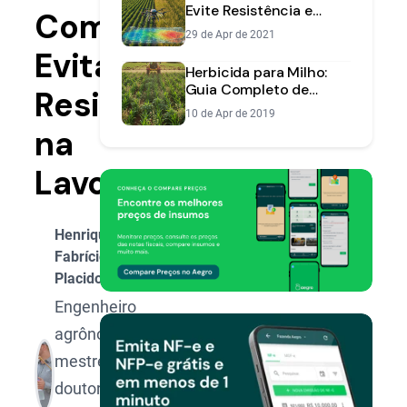
Evite Resistência e
Como
Reduza Custos
29 de Apr de 2021
Evitar
Herbicida para Milho:
Guia Completo de
Resistência
Aplicação e Manejo
10 de Apr de 2019
na
Lavoura
Henrique
Fabrício
Placido
Engenheiro
agrônomo,
mestre e
doutor em