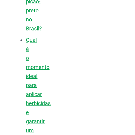
picão-
preto
no
Brasil?
Qual
é
o
momento
ideal
para
aplicar
herbicidas
e
garantir
um