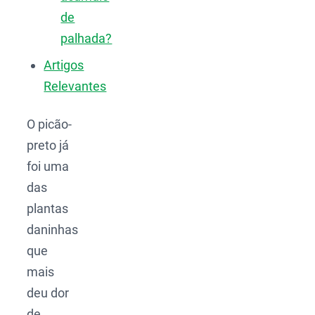
de
palhada?
Artigos
Relevantes
O picão-
preto já
foi uma
das
plantas
daninhas
que
mais
deu dor
de