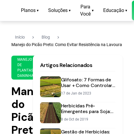
Para
Planos
Soluções
Educação
▾
▾
▾
▾
Você
navigate_next
navigate_next
Início
Blog
Manejo do Picão Preto: Como Evitar Resistência na Lavoura
9 de
15
MANEJO
Artigos Relacionados
Nov
min
DE
PLANTAS
de
de
DANINHAS
2020
leitura
Glifosato: 7 Formas de
Usar + Como Controlar
Manejo
Plantas Daninhas [Guia
17 de Jan de 2023
2025]
do
Herbicidas Pré-
Emergentes para Soja:
Picão-
O Guia Definitivo para
8 de Oct de 2019
um Manejo Eficaz
Preto:
Gestão de Herbicidas: