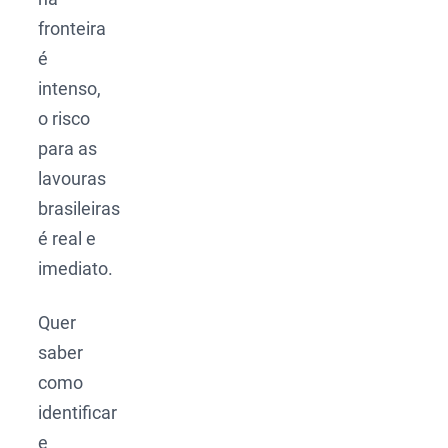
fronteira
é
intenso,
o risco
para as
lavouras
brasileiras
é real e
imediato.
Quer
saber
como
identificar
e