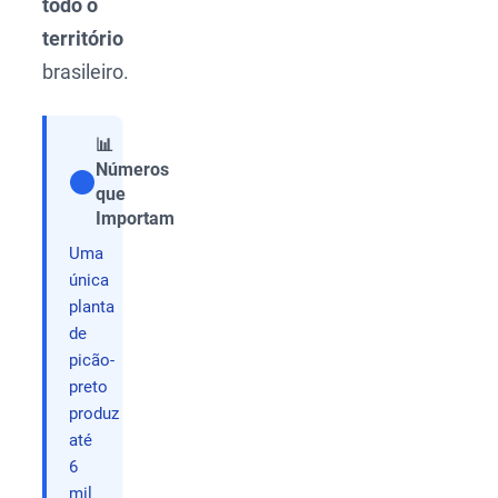
todo o
território
brasileiro.
📊
Números
que
Compartilhar
Importam
Uma
única
planta
de
picão-
preto
produz
até
6
mil