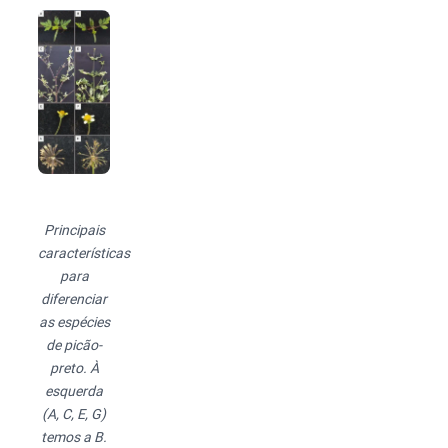
Principais
características
para
diferenciar
as espécies
de picão-
preto. À
esquerda
(A, C, E, G)
temos a B.