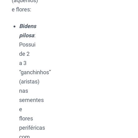
(aquênios)
e flores:
Bidens
pilosa
:
Possui
de 2
a 3
“ganchinhos”
(aristas)
nas
sementes
e
flores
periféricas
com