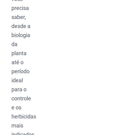
precisa
saber,
desde a
biologia
da
planta
até o
período
ideal
para o
controle
e os
herbicidas
mais
indicados.