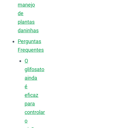
manejo
de
plantas
daninhas
Perguntas
Frequentes
O
glifosato
ainda
é
eficaz
para
controlar
o