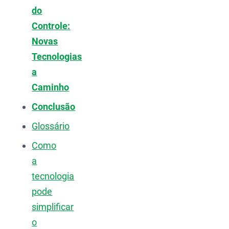
do
Controle:
Novas
Tecnologias
a
Caminho
Conclusão
Glossário
Como
a
tecnologia
pode
simplificar
o