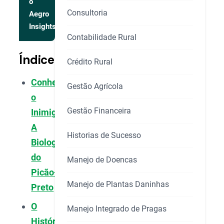
o
Consultoria
Aegro
Insights
Contabilidade Rural
Índice
Crédito Rural
Conhecendo
Gestão Agrícola
o
Gestão Financeira
Inimigo:
A
Historias de Sucesso
Biologia
do
Manejo de Doencas
Picão-
Manejo de Plantas Daninhas
Preto
O
Manejo Integrado de Pragas
Histórico