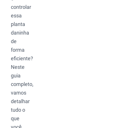
controlar
essa
planta
daninha
de
forma
eficiente?
Neste
guia
completo,
vamos
detalhar
tudo o
que
você