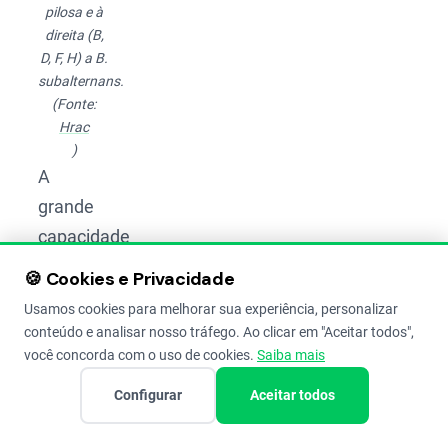
pilosa e à
direita (B,
D, F, H) a B.
subalternans.
(Fonte:
Hrac
)
A
grande
capacidade
de
🍪 Cookies e Privacidade
infestação
Usamos cookies para melhorar sua experiência, personalizar
do
conteúdo e analisar nosso tráfego. Ao clicar em "Aceitar todos",
picão-
você concorda com o uso de cookies.
Saiba mais
preto
Configurar
Aceitar todos
está
ligada a