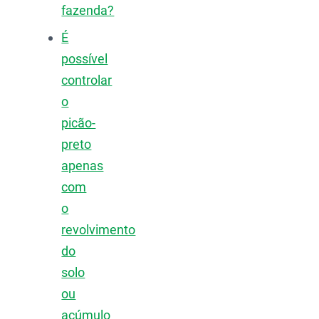
fazenda?
É
possível
controlar
o
picão-
preto
apenas
com
o
revolvimento
do
solo
ou
acúmulo