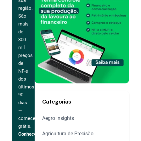
sua
região.
São
mais
de
300
mil
preços
de
NF-e
dos
últimos
90
Categorias
dias
—
Aegro Insights
comece
grátis.
Agricultura de Precisão
Conhecer