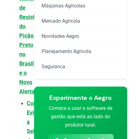
Máquinas Agricolas
de
Resistência
Mercado Agrícola
do
Picão-
Novidades Aegro
Preto
Planejamento Agrícola
no
Brasil
Seguranca
e o
Novo
Alerta
Experimente o Aegro
Como
Comece a usar o software de
Evitar
gestão que está ao lado do
a
produtor rural.
Seleção