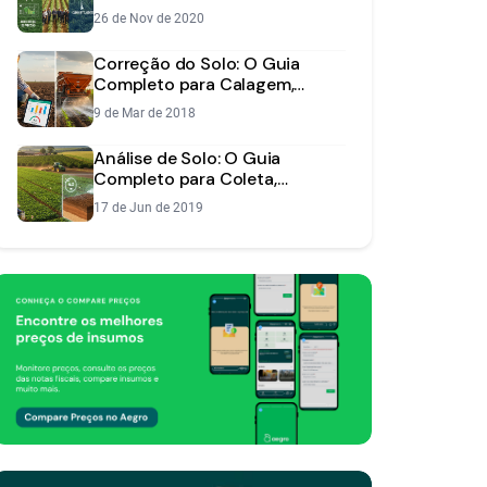
Agrícola na sua Fazenda
26 de Nov de 2020
Correção do Solo: O Guia
Completo para Calagem,
Gessagem e Fosfatagem
9 de Mar de 2018
Análise de Solo: O Guia
Completo para Coleta,
Interpretação e Manejo
17 de Jun de 2019