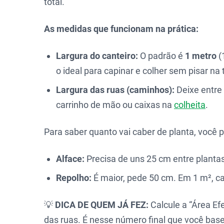
total.
As medidas que funcionam na prática:
Largura do canteiro:
O padrão é
1 metro
(
o ideal para capinar e colher sem pisar na t
Largura das ruas (caminhos):
Deixe entre
carrinho de mão ou caixas na
colheita
.
Para saber quanto vai caber de planta, você 
Alface:
Precisa de uns 25 cm entre planta
Repolho:
É maior, pede 50 cm. Em 1 m², 
💡
DICA DE QUEM JÁ FEZ:
Calcule a “Área Efe
das ruas. É nesse número final que você ba