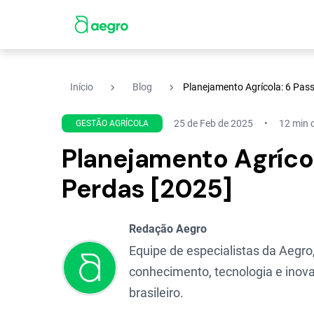
navigate_next
navigate_next
Início
Blog
Planejamento Agrícola: 6 Pass
25 de Feb de 2025
12 min d
GESTÃO AGRÍCOLA
Planejamento Agrícol
Perdas [2025]
Redação Aegro
Equipe de especialistas da Aegro,
conhecimento, tecnologia e inova
brasileiro.