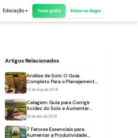
Educação
Teste grátis
Entrar no Aegro
▾
Artigos Relacionados
Análise de Solo: O Guia
Completo Para o Planejamento
da Sua Safra
15 de Aug de 2018
Calagem: Guia para Corrigir
Acidez do Solo e Aumentar
Produtividade
30 de Apr de 2018
7 Fatores Essenciais para
Aumentar a Produtividade