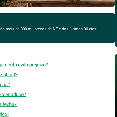
ão mais de 300 mil preços de NF-e dos últimos 90 dias —
jamento evita prejuízo?
izinhos)?
ruas?
perder adubo?
a fecha?
viço?