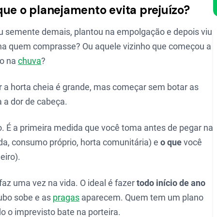
que o planejamento evita prejuízo?
ou semente demais, plantou na empolgação e depois viu
nha quem comprasse? Ou aquele vizinho que começou a
do na
chuva
?
r a horta cheia é grande, mas começar sem botar as
 a dor de cabeça.
o. É a primeira medida que você toma antes de pegar na
a, consumo próprio, horta comunitária) e
o que
você
eiro).
faz uma vez na vida. O ideal é fazer
todo início de ano
ubo sobe e as
pragas
aparecem. Quem tem um plano
 o imprevisto bate na porteira.