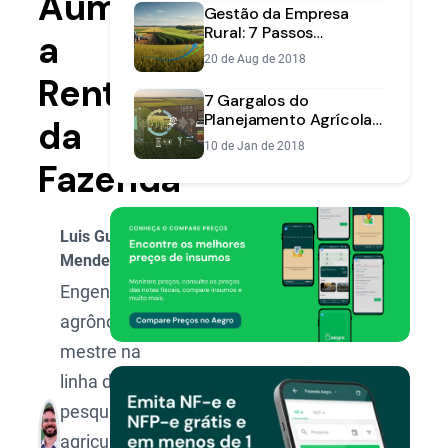
Aumentar
Gestão da Empresa
Rural: 7 Passos
a
Essenciais para
20 de Aug de 2018
Aumentar a
Rentabilidade
Lucratividade
7 Gargalos do
Planejamento Agrícola
da
que Prejudicam sua
10 de Jan de 2018
Rentabilidade
Fazenda
Luis Gustavo
Mendes
Engenheiro
agrônomo,
mestre na
linha de
pesquisa de
agricultura de