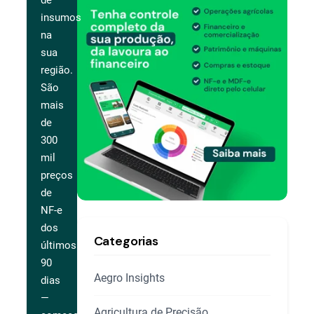
de
insumos
na
sua
região.
São
mais
de
300
mil
preços
de
NF-e
dos
Categorias
últimos
90
Aegro Insights
dias
—
Agricultura de Precisão