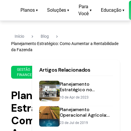
Para
Planos
Soluções
Educação
▾
▾
▾
▾
Você
navigate_next
navigate_next
Início
Blog
Planejamento Estratégico: Como Aumentar a Rentabilidade
da Fazenda
5 de
14
Artigos Relacionados
Dec
min
GESTÃO
FINANCEIRA
de
de
2018
leitura
Planejamento
Estratégico no
Planejamento
Agronegócio: O Guia
10 de Apr de 2023
Completo para Sua
Estratégico:
Fazenda
Planejamento
Operacional Agrícola:
Como
Guia para Organizar sua
23 de Jul de 2019
Fazenda