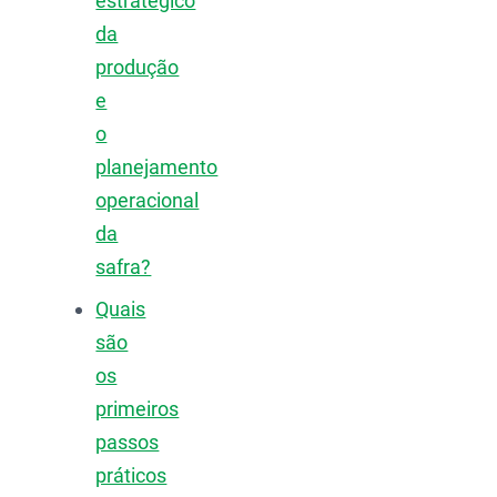
estratégico
da
produção
e
o
planejamento
operacional
da
safra?
Quais
são
os
primeiros
passos
práticos