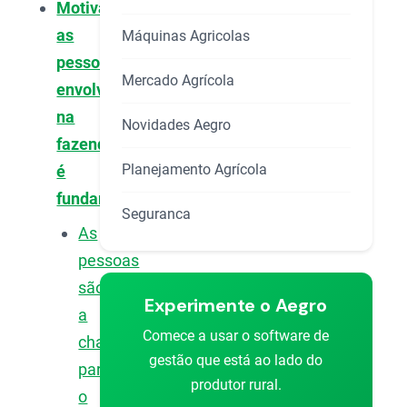
Motivar
as
Máquinas Agricolas
pessoas
Mercado Agrícola
envolvidas
na
Novidades Aegro
fazenda
Planejamento Agrícola
é
fundamental
Seguranca
As
pessoas
são
Experimente o Aegro
a
Comece a usar o software de
chave
gestão que está ao lado do
para
produtor rural.
o