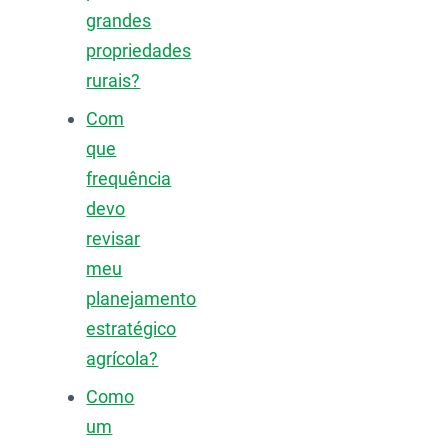
grandes
propriedades
rurais?
Com
que
frequência
devo
revisar
meu
planejamento
estratégico
agrícola?
Como
um