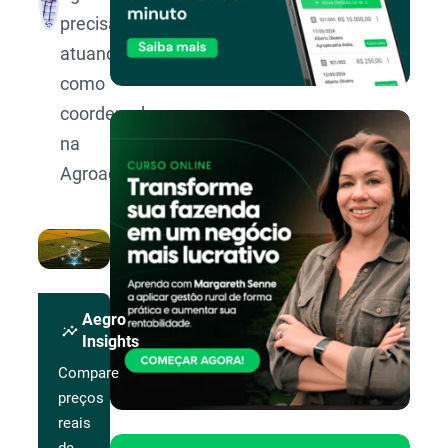
precisão,
atuando
como
coordenador
na
Agroadvance.
Aegro
insights
Insights
Compare
preços
reais