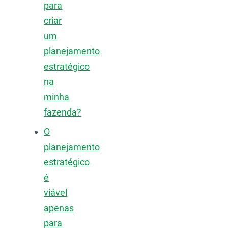
para
criar
um
planejamento
estratégico
na
minha
fazenda?
O
planejamento
estratégico
é
viável
apenas
para