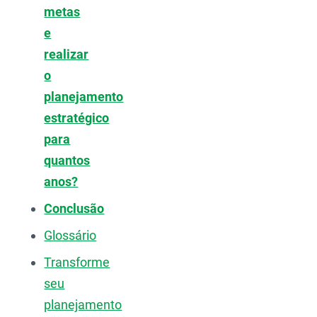
metas
e
realizar
o
planejamento
estratégico
para
quantos
anos?
Conclusão
Glossário
Transforme
seu
planejamento