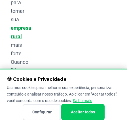
para
tornar
sua
empresa
rural
mais
forte.
Quando
lidamos
🍪 Cookies e Privacidade
com
commodities
,
Usamos cookies para melhorar sua experiência, personalizar
conteúdo e analisar nosso tráfego. Ao clicar em "Aceitar todos",
o
você concorda com o uso de cookies.
Saiba mais
caminho
Configurar
Aceitar todos
para o
lucro