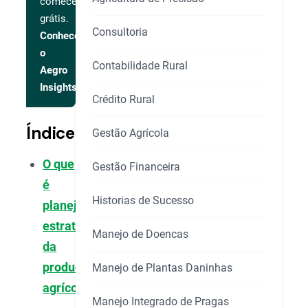
comece
grátis.
Consultoria
Conhecer
o
Contabilidade Rural
Aegro
Insights
Crédito Rural
Índice
Gestão Agrícola
O que
Gestão Financeira
é
Historias de Sucesso
planejamento
estratégico
Manejo de Doencas
da
produção
Manejo de Plantas Daninhas
agrícola?
Manejo Integrado de Pragas