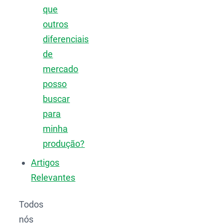
que
outros
diferenciais
de
mercado
posso
buscar
para
minha
produção?
Artigos
Relevantes
Todos
nós