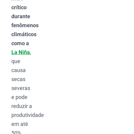
crítico
durante
fenômenos
climáticos
como a
La Niña
,
que
causa
secas
severas
e pode
reduzir a
produtividade
em até
50%