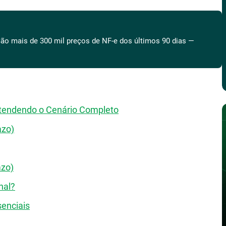
ão mais de 300 mil preços de NF-e dos últimos 90 dias —
ntendendo o Cenário Completo
azo)
azo)
nal?
enciais