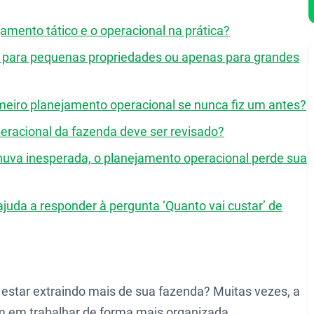
ejamento tático e o operacional na prática?
l para pequenas propriedades ou apenas para grandes
meiro planejamento operacional se nunca fiz um antes?
racional da fazenda deve ser revisado?
uva inesperada, o planejamento operacional perde sua
juda a responder à pergunta ‘Quanto vai custar’ de
 estar extraindo mais de sua fazenda? Muitas vezes, a
m em trabalhar de forma mais organizada.