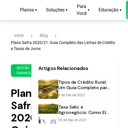
Para
Planos
Soluções
Educação
▾
▾
▾
▾
Você
navigate_next
navigate_next
Início
Blog
Plano Safra 2020/21: Guia Completo das Linhas de Crédito
e Taxas de Juros
1 de
13
Artigos Relacionados
Jul
min
GESTÃO
FINANCEIRA
de
de
2020
leitura
Tipos de Crédito Rural:
Um Guia Completo para
Plano
o Produtor
9 de Feb de 2022
Safra
Taxa Selic e
Agronegócio: Como Ela
2020/21:
Afeta o Custo do Seu
20 de Sep de 2021
Financiamento