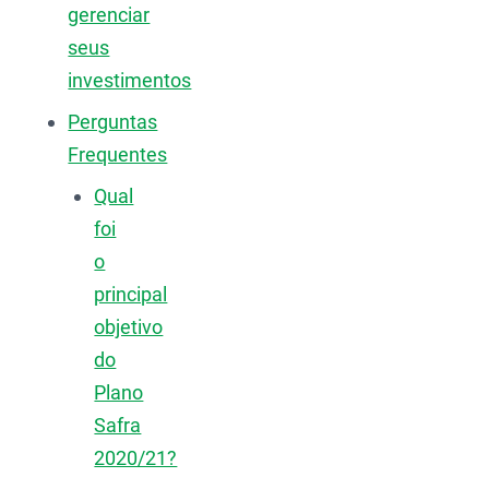
gerenciar
seus
investimentos
Perguntas
Frequentes
Qual
foi
o
principal
objetivo
do
Plano
Safra
2020/21?