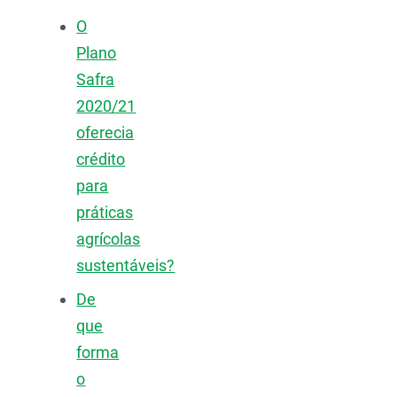
O
Plano
Safra
2020/21
oferecia
crédito
para
práticas
agrícolas
sustentáveis?
De
que
forma
o