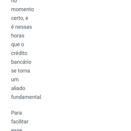
no
momento
certo, e
é nessas
horas
que o
crédito
bancário
se torna
um
aliado
fundamental.
Para
facilitar
esse