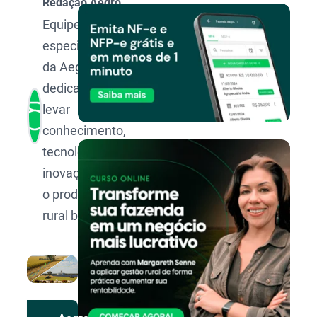
Redação Aegro
Equipe de
especialistas
da Aegro,
dedicada a
levar
conhecimento,
tecnologia e
inovação para
o produtor
rural brasileiro.