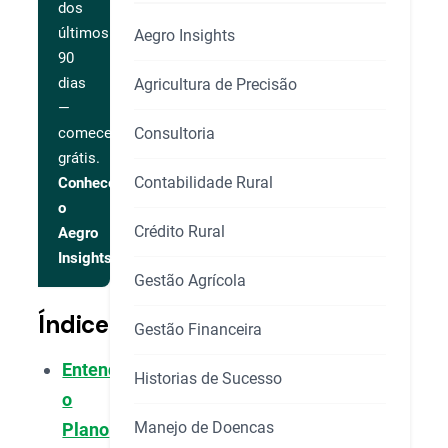
dos
últimos
Aegro Insights
90
dias
Agricultura de Precisão
—
Consultoria
comece
grátis.
Contabilidade Rural
Conhecer
o
Crédito Rural
Aegro
Insights
Gestão Agrícola
Índice
Gestão Financeira
Entendendo
Historias de Sucesso
o
Manejo de Doencas
Plano