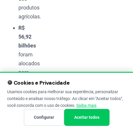
produtos
agrícolas.
R$
56,92
bilhões
foram
alocados
para
investimentos
🍪 Cookies e Privacidade
em
Usamos cookies para melhorar sua experiência, personalizar
infraestrutura,
conteúdo e analisar nosso tráfego. Ao clicar em "Aceitar todos",
você concorda com o uso de cookies.
Saiba mais
como
a
Configurar
Aceitar todos
compra