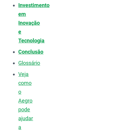
Investimento
em
Inovação
e
Tecnologia
Conclusão
Glossário
Veja
como
o
Aegro
pode
ajudar
a