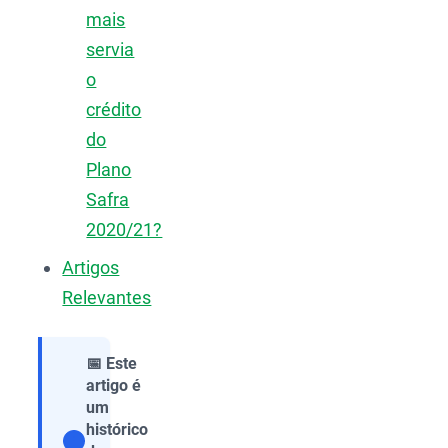
mais
servia
o
crédito
do
Plano
Safra
2020/21?
Artigos
Relevantes
📅 Este
artigo é
um
histórico