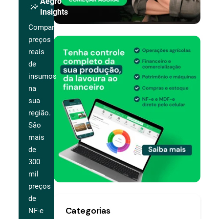
Aegro
insights
Insights
Compare
preços
reais
de
insumos
na
sua
região.
São
mais
de
300
mil
preços
de
Categorias
NF-e