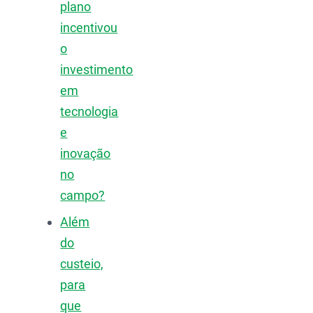
plano
incentivou
o
investimento
em
tecnologia
e
inovação
no
campo?
Além
do
custeio,
para
que