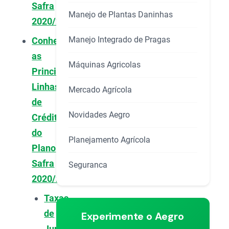
Safra
Manejo de Plantas Daninhas
2020/21
Manejo Integrado de Pragas
Conheça
as
Máquinas Agricolas
Principais
Linhas
Mercado Agrícola
de
Novidades Aegro
Crédito
do
Planejamento Agrícola
Plano
Safra
Seguranca
2020/21
Taxas
de
Experimente o Aegro
Juros