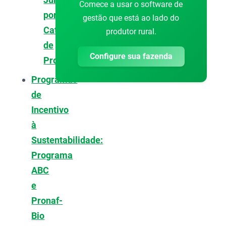
Comece a usar o software de
por
gestão que está ao lado do
Categoria
produtor rural.
de
Configure sua fazenda
Produtor
Programas
de
Incentivo
à
Sustentabilidade:
Programa
ABC
e
Pronaf-
Bio