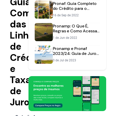
Guia
Pronaf: Guia Completo
do Crédito para o
Completo
Agricultor Familiar
16 de Sep de 2022
das
Pronamp: O Que É,
Regras e Como Acessar
Linhas
[Guia 2025]
1 de Jun de 2022
de
Pronamp e Pronaf
2023/24: Guia de Juros
Crédito
e Crédito | Aegro
3 de Jul de 2023
e
Taxas
de
Juros