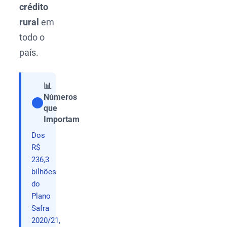
crédito
rural
em
todo o
país.
📊
Números
que
Compartilhar
Importam
Dos
R$
236,3
bilhões
do
Plano
Safra
2020/21,