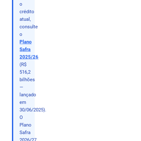
o
crédito
atual,
consulte
o
Plano
Safra
2025/26
(R$
516,2
bilhões
—
lançado
em
30/06/2025).
O
Plano
Safra
2026/27