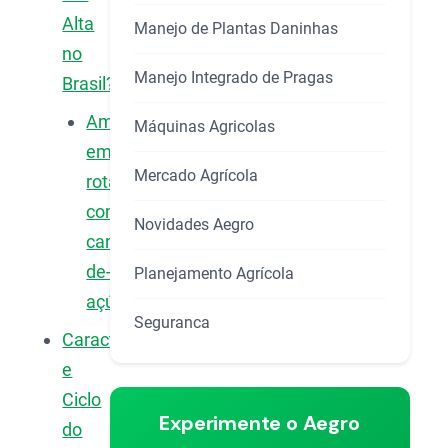
Alta
Manejo de Plantas Daninhas
no
Manejo Integrado de Pragas
Brasil?
Amendoim
Máquinas Agricolas
em
Mercado Agrícola
rotação
com
Novidades Aegro
cana-
de-
Planejamento Agrícola
açúcar
Seguranca
Características
e
Ciclo
Experimente o Aegro
do