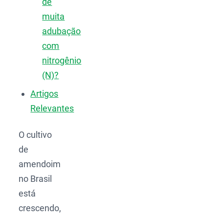
de
muita
adubação
com
nitrogênio
(N)?
Artigos
Relevantes
O cultivo
de
amendoim
no Brasil
está
crescendo,