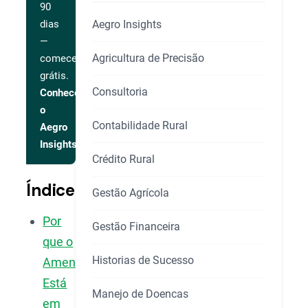
90
Aegro Insights
dias
—
Agricultura de Precisão
comece
grátis.
Consultoria
Conhecer
o
Contabilidade Rural
Aegro
Insights
Crédito Rural
Índice
Gestão Agrícola
Por
Gestão Financeira
que o
Historias de Sucesso
Amendoim
Está
Manejo de Doencas
em