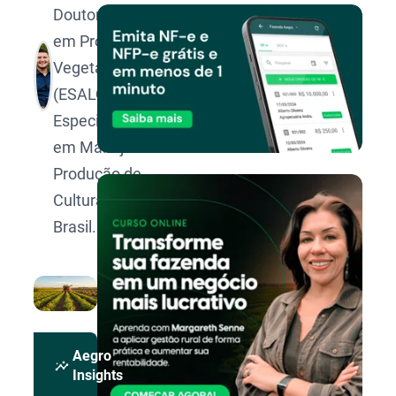
Doutorando
em Produção
Vegetal pela
(ESALQ/USP).
Especialista
em Manejo e
Produção de
Culturas no
Brasil.
Aegro
insights
Insights