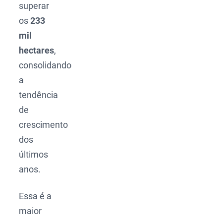
superar
os
233
mil
hectares
,
consolidando
a
tendência
de
crescimento
dos
últimos
anos.
Essa é a
maior