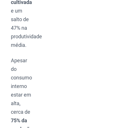
cultivada
e um
salto de
47% na
produtividade
média.
Apesar
do
consumo
interno
estar em
alta,
cerca de
75% da