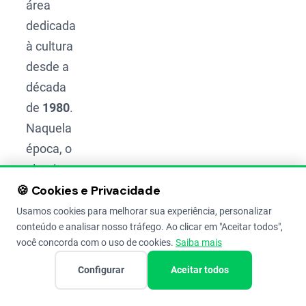
área
dedicada
à cultura
desde a
década
de
1980
.
Naquela
época, o
plantio
🍪 Cookies e Privacidade
de
amendoim
Usamos cookies para melhorar sua experiência, personalizar
conteúdo e analisar nosso tráfego. Ao clicar em "Aceitar todos",
havia
você concorda com o uso de cookies.
Saiba mais
diminuído
Configurar
Aceitar todos
por
conta de