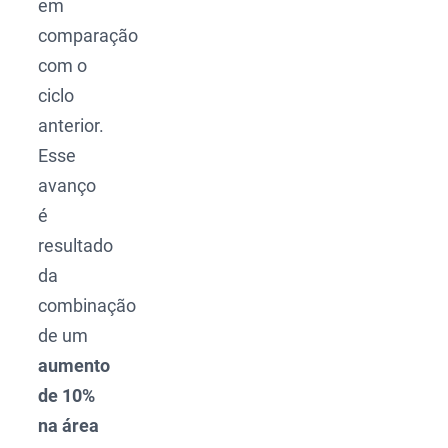
em
comparação
com o
ciclo
anterior.
Esse
avanço
é
resultado
da
combinação
de um
aumento
de 10%
na área