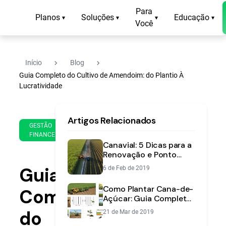
Para
Planos
Soluções
Educação
▾
▾
▾
▾
Você
navigate_next
navigate_next
Início
Blog
Guia Completo do Cultivo de Amendoim: do Plantio À
Lucratividade
20
16
Artigos Relacionados
de
min
GESTÃO
Apr
FINANCEIRA
de
de
Canavial: 5 Dicas para a
leitura
2025
Renovação e Ponto
Ótimo | Aegro
Guia
6 de Feb de 2019
Como Plantar Cana-de-
Completo
Açúcar: Guia Completo
para Alta Produtividade
do
21 de Mar de 2019