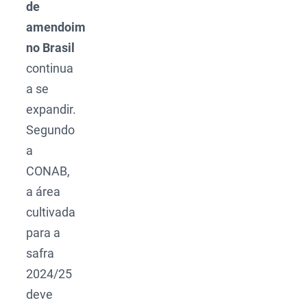
de
amendoim
no Brasil
continua
a se
expandir.
Segundo
a
CONAB,
a área
cultivada
para a
safra
2024/25
deve