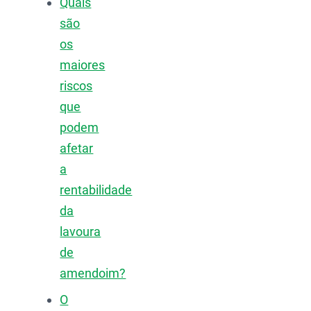
Quais
são
os
maiores
riscos
que
podem
afetar
a
rentabilidade
da
lavoura
de
amendoim?
O