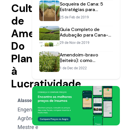
Soqueira de Cana: 5
Cultivo
Estratégias para
Produtividade e
de
25 de Feb de 2019
Rentabilidade
Guia Completo de
Amendoim:
Adubação para Cana-
de-Açúcar: Doses e
Do
29 de Nov de 2019
Nutrientes Essenciais
Plantio
Amendoim-bravo
(leiteiro): como
identificar e controlar
à
1 de Dec de 2022
essa planta daninha
Lucratividade
Alasse Oliveira
Engenheiro
Agrônomo,
Mestre e