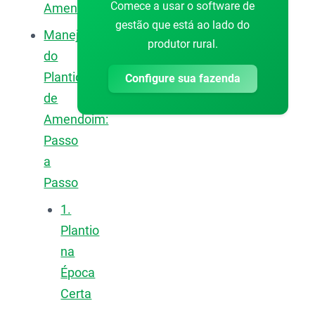
Comece a usar o software de
Amendoim
gestão que está ao lado do
Manejo
produtor rural.
do
Plantio
Configure sua fazenda
de
Amendoim:
Passo
a
Passo
1.
Plantio
na
Época
Certa