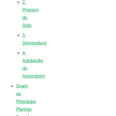
2.
Preparo
do
Solo
3.
Semeadura
4.
Adubação
do
Amendoim
Quais
as
Principais
Plantas