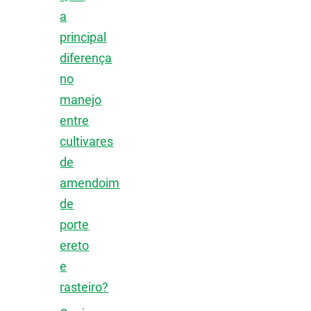
a
principal
diferença
no
manejo
entre
cultivares
de
amendoim
de
porte
ereto
e
rasteiro?