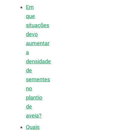
Em
que
situações
devo
aumentar
a
densidade
de
sementes
no
plantio
de
aveia?
Quais