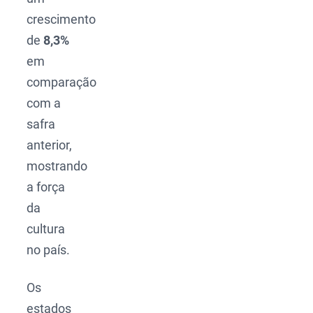
crescimento
de
8,3%
em
comparação
com a
safra
anterior,
mostrando
a força
da
cultura
no país.
Os
estados