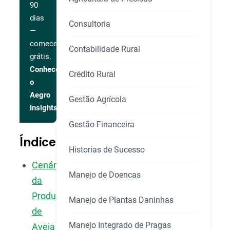
90
dias
Consultoria
—
comece
Contabilidade Rural
grátis.
Conhecer
Crédito Rural
o
Aegro
Gestão Agrícola
Insights
Gestão Financeira
Índice
Historias de Sucesso
Cenário
Manejo de Doencas
da
Produção
Manejo de Plantas Daninhas
de
Manejo Integrado de Pragas
Aveia