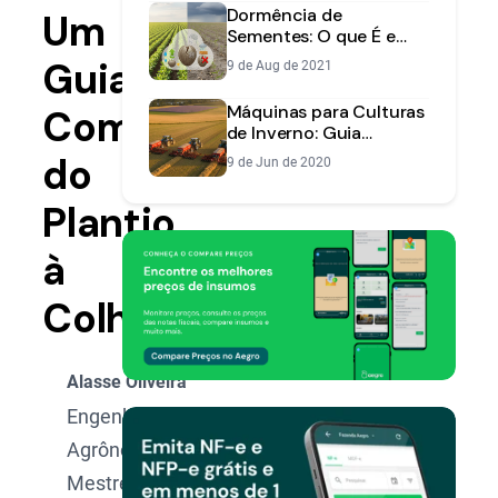
Dormência de
Um
Sementes: O que É e
Como Superar na
Guia
9 de Aug de 2021
Lavoura
Máquinas para Culturas
Completo
de Inverno: Guia
Completo para Escolher
do
9 de Jun de 2020
a Semeadora Certa
Plantio
à
Colheita
Alasse Oliveira
Engenheiro
Agrônomo,
Mestre e