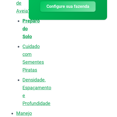
de
Configure sua fazenda
Aveia?
Preparo
do
Solo
Cuidado
com
Sementes
Piratas
Densidade,
Espaçamento
e
Profundidade
Manejo