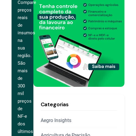
Compare
preços
reais
de
insumos
na
sua
região.
São
mais
de
300
mil
preços
Categorias
de
NF-e
Aegro Insights
dos
últimos
Agricultura de Precisão