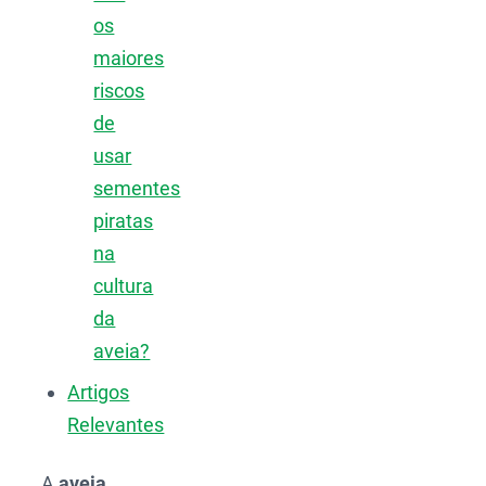
os
maiores
riscos
de
usar
sementes
piratas
na
cultura
da
aveia?
Artigos
Relevantes
A
aveia