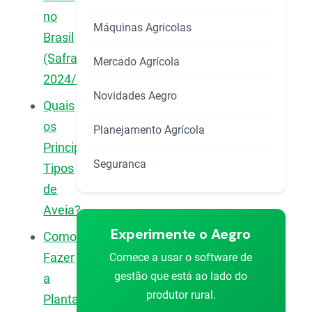
no
Máquinas Agricolas
Brasil
(Safra
Mercado Agrícola
2024/25)
Novidades Aegro
Quais
os
Planejamento Agrícola
Principais
Seguranca
Tipos
de
Aveia?
Experimente o Aegro
Como
Fazer
Comece a usar o software de
gestão que está ao lado do
a
produtor rural.
Plantação