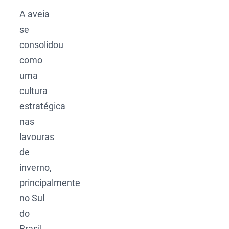
A aveia
se
consolidou
como
uma
cultura
estratégica
nas
lavouras
de
inverno,
principalmente
no Sul
do
Brasil.