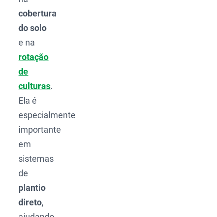
cobertura
do solo
e na
rotação
de
culturas
.
Ela é
especialmente
importante
em
sistemas
de
plantio
direto
,
ajudando