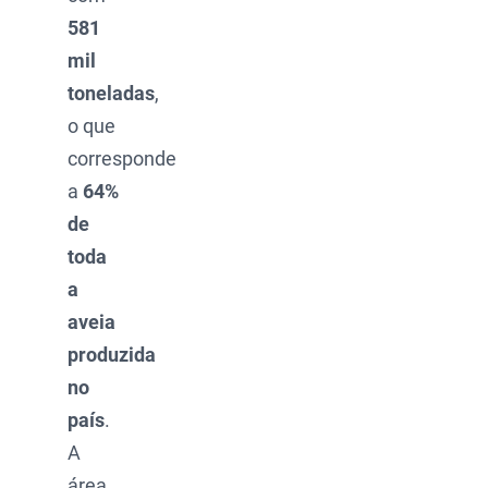
581
mil
toneladas
,
o que
corresponde
a
64%
de
toda
a
aveia
produzida
no
país
.
A
área