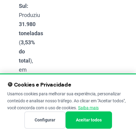
Sul:
Produziu
31.980
toneladas
(
3,53%
do
total
),
em
uma
🍪 Cookies e Privacidade
área
Usamos cookies para melhorar sua experiência, personalizar
de
conteúdo e analisar nosso tráfego. Ao clicar em "Aceitar todos",
26.810
você concorda com o uso de cookies.
Saiba mais
hectares
,
Configurar
Aceitar todos
com
um