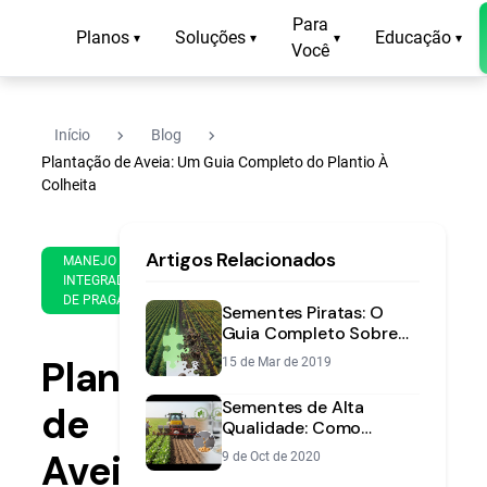
Para
Planos
Soluções
Educação
▾
▾
▾
▾
Você
navigate_next
navigate_next
Início
Blog
Plantação de Aveia: Um Guia Completo do Plantio À
Colheita
22
15
Artigos Relacionados
de
MANEJO
min
Apr
INTEGRADO
de
DE PRAGAS
de
Sementes Piratas: O
leitura
2025
Guia Completo Sobre
Riscos e Como Evitar
Plantação
15 de Mar de 2019
Prejuízos
Sementes de Alta
de
Qualidade: Como
Garantir o Sucesso da
Aveia:
9 de Oct de 2020
Lavoura