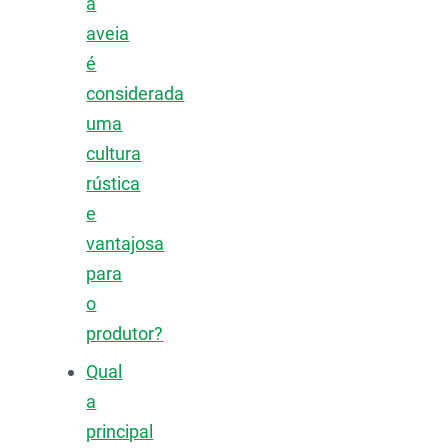
a
aveia
é
considerada
uma
cultura
rústica
e
vantajosa
para
o
produtor?
Qual
a
principal