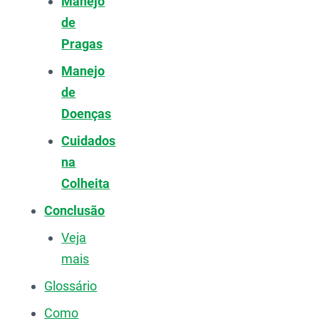
Manejo
de
Pragas
Manejo
de
Doenças
Cuidados
na
Colheita
Conclusão
Veja
mais
Glossário
Como