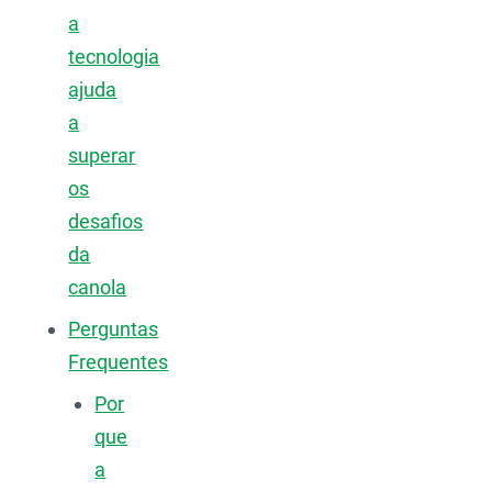
a
tecnologia
ajuda
a
superar
os
desafios
da
canola
Perguntas
Frequentes
Por
que
a