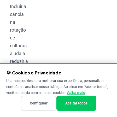
Incluir a
canola
na
rotação
de
culturas
ajuda a
reduzir a
necessidade
🍪 Cookies e Privacidade
de
Usamos cookies para melhorar sua experiência, personalizar
defensivos
conteúdo e analisar nosso tráfego. Ao clicar em "Aceitar todos",
agrícolas.
você concorda com o uso de cookies.
Saiba mais
Com
Configurar
Aceitar todos
isso,
você