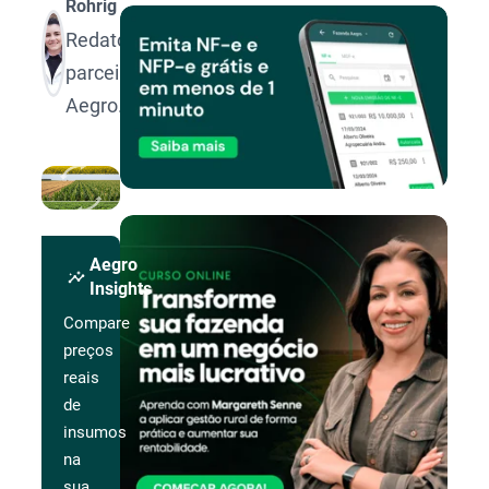
Rohrig
Redatora
parceira
Aegro.
Aegro
insights
Insights
Compare
preços
reais
de
insumos
na
sua