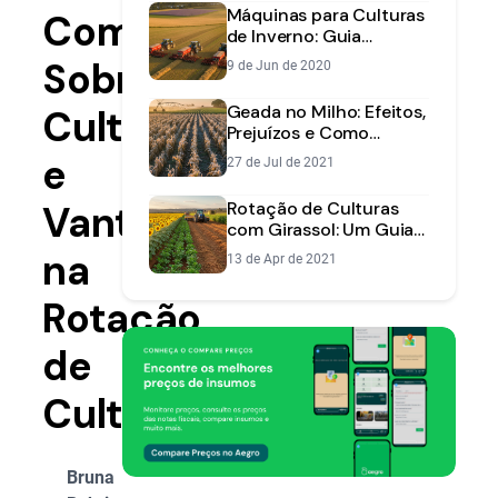
Máquinas para Culturas
Completo
de Inverno: Guia
Completo para Escolher
Sobre
9 de Jun de 2020
a Semeadora Certa
Geada no Milho: Efeitos,
Cultivo
Prejuízos e Como
Proteger sua Lavoura
e
27 de Jul de 2021
Vantagens
Rotação de Culturas
com Girassol: Um Guia
Estratégico para a
na
13 de Apr de 2021
Safrinha
Rotação
de
Culturas
Bruna