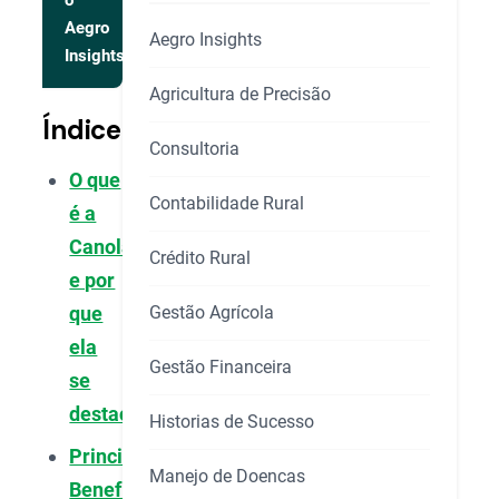
o
Aegro
Aegro Insights
Insights
Agricultura de Precisão
Índice
Consultoria
O que
Contabilidade Rural
é a
Canola
Crédito Rural
e por
Gestão Agrícola
que
ela
Gestão Financeira
se
destaca?
Historias de Sucesso
Principais
Manejo de Doencas
Benefícios