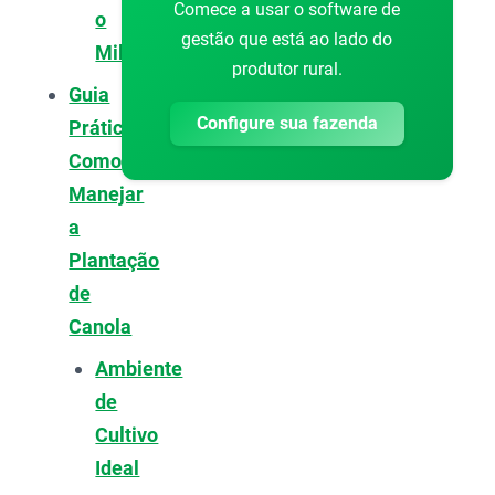
Comece a usar o software de
o
gestão que está ao lado do
Milho
produtor rural.
Guia
Configure sua fazenda
Prático:
Como
Manejar
a
Plantação
de
Canola
Ambiente
de
Cultivo
Ideal