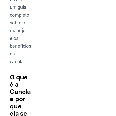
um guia
completo
sobre o
manejo
e os
benefícios
da
canola.
O que
é a
Canola
e por
que
ela se