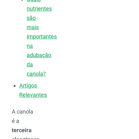
nutrientes
são
mais
importantes
na
adubação
da
canola?
Artigos
Relevantes
A canola
é a
terceira