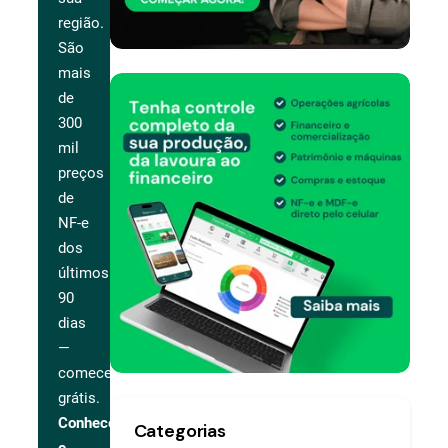
região.
São
mais
de
300
mil
preços
de
NF-e
dos
últimos
90
dias
—
comece
grátis.
Conhecer
Categorias