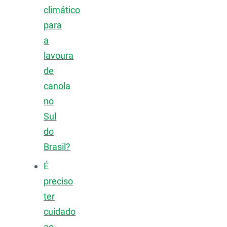
climático
para
a
lavoura
de
canola
no
Sul
do
Brasil?
É
preciso
ter
cuidado
ao