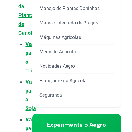
da
Manejo de Plantas Daninhas
Plantação
Manejo Integrado de Pragas
de
Canola
Máquinas Agricolas
Vantagens
Mercado Agrícola
para
o
Novidades Aegro
Trigo
Planejamento Agrícola
Vantagens
para
Seguranca
a
Soja
Vantagens
Experimente o Aegro
para