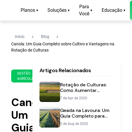
Para
Planos
Soluções
Educação
▾
▾
▾
▾
Você
navigate_next
navigate_next
Início
Blog
Canola: Um Guia Completo sobre Cultivo e Vantagens na
Rotação de Culturas
23
16
Artigos Relacionados
de
min
GESTÃO
Mar
AGRÍCOLA
de
de
Rotação de Culturas:
leitura
2022
Como Aumentar
Produtividade e Saúde
Canola:
7 de Apr de 2020
do Solo
Geada na Lavoura: Um
Um
Guia Completo para
Prevenir Perdas de
Guia
3 de Aug de 2020
Grãos