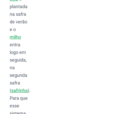
plantada
na safra
de verão
e o
milho
entra
logo em
seguida,
na
segunda
safra
(
safrinha
).
Para que
esse
sistema