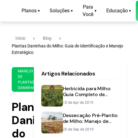
Para
Planos
Soluções
Educação
▾
▾
▾
▾
Você
navigate_next
navigate_next
Início
Blog
Plantas Daninhas do Milho: Guia de Identificação e Manejo
Estratégico
16
15
MANEJO
Artigos Relacionados
de
min
DE
Dec
PLANTAS
de
de
Herbicida para Milho:
DANINHAS
leitura
2020
Guia Completo de
Aplicação e Manejo
Plantas
10 de Apr de 2019
Dessecação Pré-Plantio
Daninhas
de Milho: Manejo de
Plantas Daninhas
do
20 de Sep de 2019