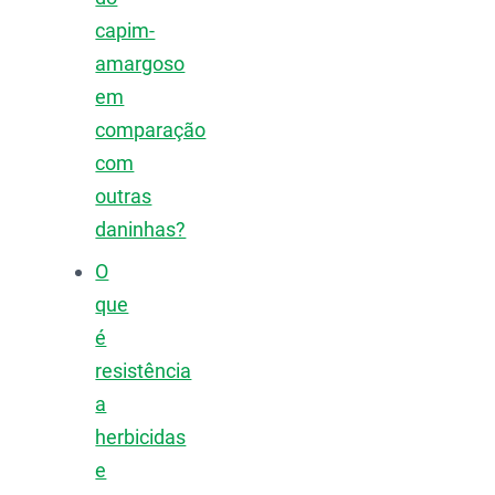
capim-
amargoso
em
comparação
com
outras
daninhas?
O
que
é
resistência
a
herbicidas
e