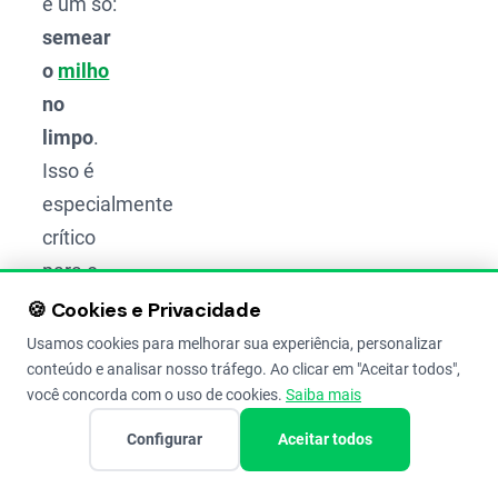
é um só:
semear
o
milho
no
limpo
.
Isso é
especialmente
crítico
para o
controle
🍪 Cookies e Privacidade
de
Usamos cookies para melhorar sua experiência, personalizar
gramíneas,
conteúdo e analisar nosso tráfego. Ao clicar em "Aceitar todos",
você concorda com o uso de cookies.
Saiba mais
pois,
como o
Configurar
Aceitar todos
milho