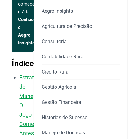
comece
Aegro Insights
grátis.
Conhecer
Agricultura de Precisão
o
Aegro
Consultoria
Insights
Contabilidade Rural
Índice
Crédito Rural
Estratégias
de
Gestão Agrícola
Manejo:
Gestão Financeira
O
Jogo
Historias de Sucesso
Começa
Manejo de Doencas
Antes