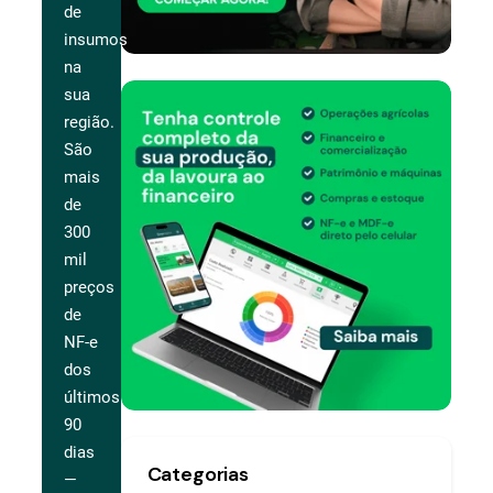
de
insumos
na
sua
região.
São
mais
de
300
mil
preços
de
NF-e
dos
últimos
90
dias
Categorias
—