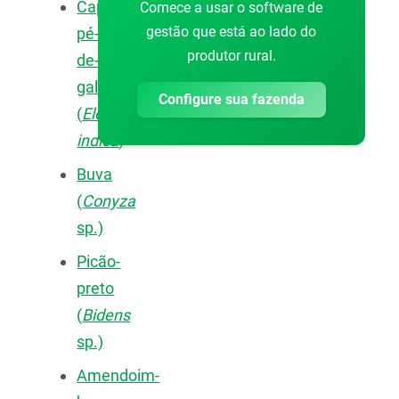
Capim-
Comece a usar o software de
gestão que está ao lado do
pé-
produtor rural.
de-
galinha
Configure sua fazenda
(
Eleusine
indica
)
Buva
(
Conyza
sp.)
Picão-
preto
(
Bidens
sp.)
Amendoim-