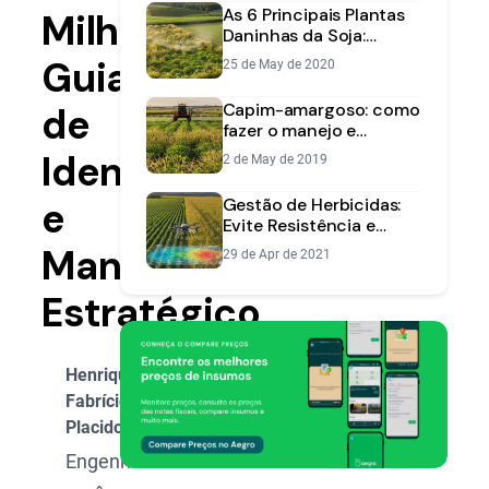
As 6 Principais Plantas
Milho:
Daninhas da Soja:
Identificação e
Guia
25 de May de 2020
Controle
Capim-amargoso: como
de
fazer o manejo e
controle na sua lavoura
Identificação
2 de May de 2019
e
Gestão de Herbicidas:
Evite Resistência e
Reduza Custos
Manejo
29 de Apr de 2021
Estratégico
Henrique
Fabrício
Placido
Engenheiro