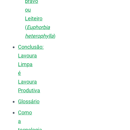
bravo
ou
Leiteiro
(
Euphorbia
heterophylla
)
Conclusão:
Lavoura
Limpa
é
Lavoura
Produtiva
Glossário
Como
a
tecnologia