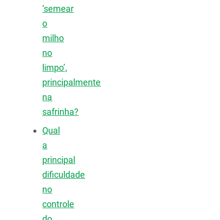
‘semear
o
milho
no
limpo’,
principalmente
na
safrinha?
Qual
a
principal
dificuldade
no
controle
do