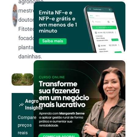
agrônomo,
mestre e
doutor em
Fitotecnia
focado em
plantas
daninhas.
Aegro
insights
Insights
Compare
preços
reais