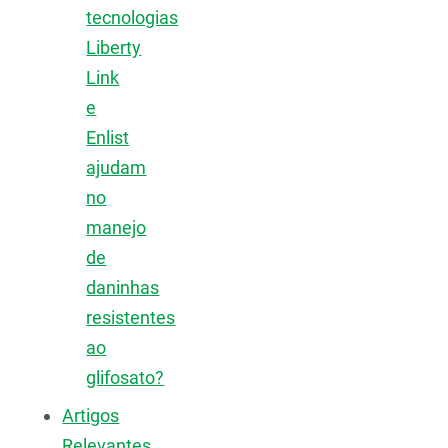
tecnologias
Liberty
Link
e
Enlist
ajudam
no
manejo
de
daninhas
resistentes
ao
glifosato?
Artigos
Relevantes