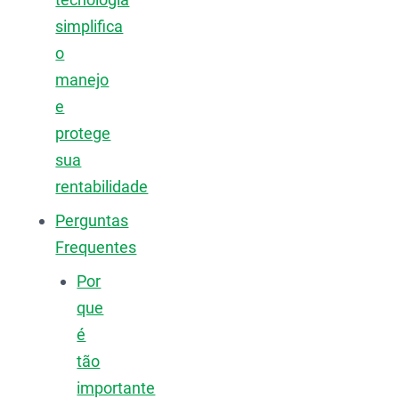
simplifica
o
manejo
e
protege
sua
rentabilidade
Perguntas
Frequentes
Por
que
é
tão
importante