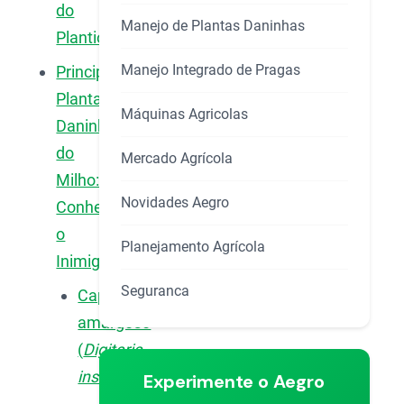
do
Manejo de Plantas Daninhas
Plantio
Manejo Integrado de Pragas
Principais
Plantas
Máquinas Agricolas
Daninhas
do
Mercado Agrícola
Milho:
Novidades Aegro
Conheça
o
Planejamento Agrícola
Inimigo
Seguranca
Capim-
amargoso
(
Digitaria
insularis
)
Experimente o Aegro