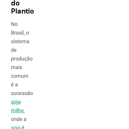
do
Plantio
No
Brasil, o
sistema
de
produção
mais
comum
é a
sucessão
soja
-
milho
,
onde a
soja
é