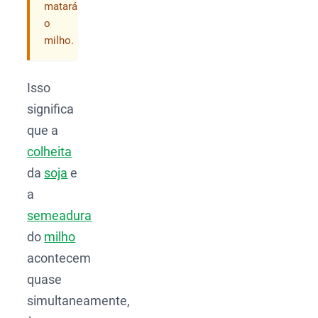
matará
o
milho.
Isso
significa
que a
colheita
da
soja
e
a
semeadura
do
milho
acontecem
quase
simultaneamente,