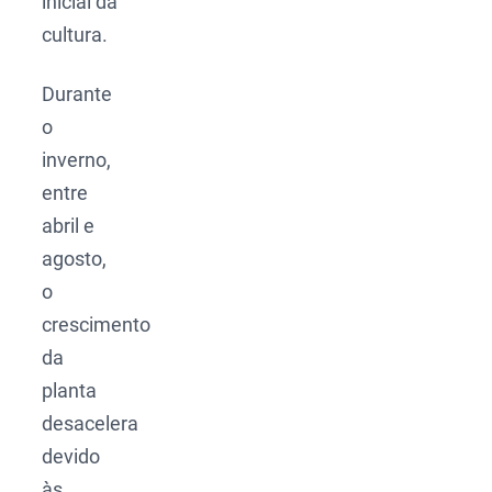
inicial da
cultura.
Durante
o
inverno,
entre
abril e
agosto,
o
crescimento
da
planta
desacelera
devido
às