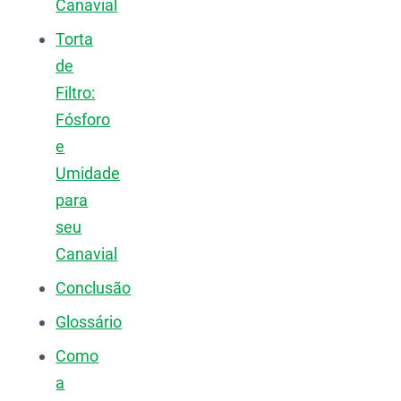
Canavial
Torta
de
Filtro:
Fósforo
e
Umidade
para
seu
Canavial
Conclusão
Glossário
Como
a