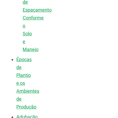
de
Espaçamento
Conforme
o
Solo
e
Manejo
Épocas
de
Plantio
e os
Ambientes
de
Produção
Adubação