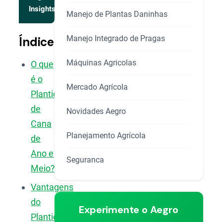
Insights
Manejo de Plantas Daninhas
Manejo Integrado de Pragas
Índice
Máquinas Agricolas
O que
é o
Mercado Agrícola
Plantio
de
Novidades Aegro
Cana
Planejamento Agrícola
de
Ano e
Seguranca
Meio?
Vantagens
do
Experimente o Aegro
Plantio