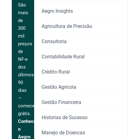
São
Aegro Insights
mais
de
Agricultura de Precisão
300
mil
Consultoria
preços
de
Contabilidade Rural
NF-e
dos
Crédito Rural
últimos
90
Gestão Agrícola
dias
—
Gestão Financeira
comece
grátis.
Historias de Sucesso
Conhecer
o
Manejo de Doencas
Aegro