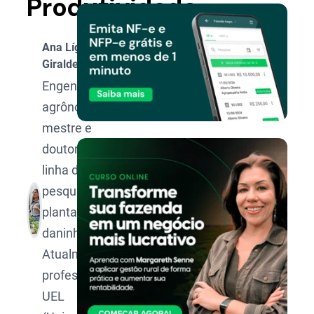
Produtividade
Ana Lígia
Giraldeli
Engenheira
agrônoma,
mestre e
doutora na
linha de
pesquisa de
plantas
daninhas.
Atualmente
professora da
UEL