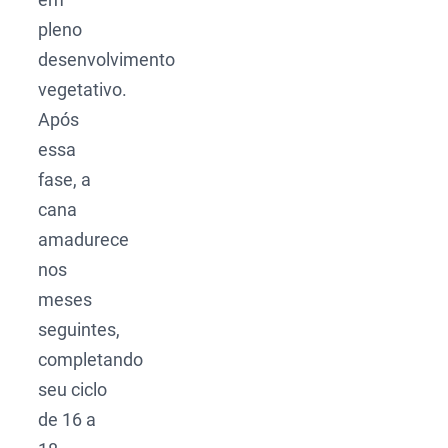
pleno
desenvolvimento
vegetativo.
Após
essa
fase, a
cana
amadurece
nos
meses
seguintes,
completando
seu ciclo
de 16 a