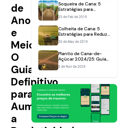
Soqueira de Cana: 5
de
Estratégias para
Produtividade e
Ano
25 de Feb de 2019
Rentabilidade
Colheita de Cana: 5
e
Estratégias para Reduzir
Perdas e Aumentar a
Meio:
30 de May de 2019
Produtividade
O
Plantio de Cana-de-
Açúcar 2024/25: Guia
Completo de Produção
Guia
5 de Nov de 2024
e Manejo
Definitivo
para
Aumentar
a