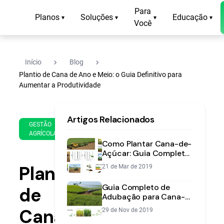
Para
Planos
Soluções
Educação
▾
▾
▾
▾
Você
navigate_next
navigate_next
Início
Blog
Plantio de Cana de Ano e Meio: o Guia Definitivo para
Aumentar a Produtividade
19
14
Artigos Relacionados
de
min
GESTÃO
Feb
AGRÍCOLA
de
de
Como Plantar Cana-de-
leitura
2020
Açúcar: Guia Completo
para Alta Produtividade
Plantio
21 de Mar de 2019
Guia Completo de
de
Adubação para Cana-
de-Açúcar: Doses e
Cana
29 de Nov de 2019
Nutrientes Essenciais