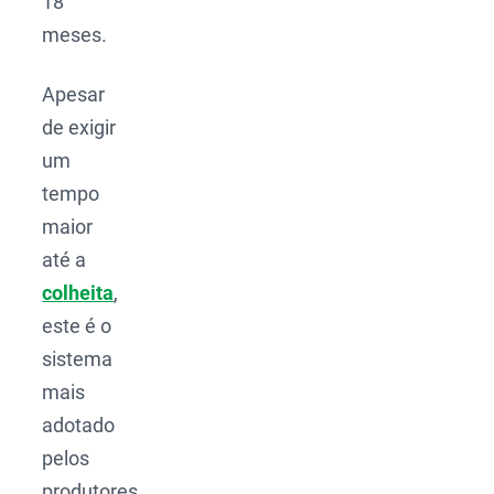
18
meses.
Apesar
de exigir
um
tempo
maior
até a
colheita
,
este é o
sistema
mais
adotado
pelos
produtores,