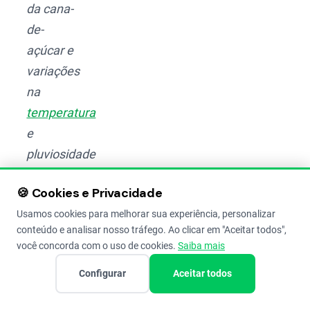
da cana-
de-
açúcar e
variações
na
temperatura
e
pluviosidade
da
🍪 Cookies e Privacidade
região
Usamos cookies para melhorar sua experiência, personalizar
centro-
conteúdo e analisar nosso tráfego. Ao clicar em "Aceitar todos",
sul do
você concorda com o uso de cookies.
Saiba mais
Brasil.
Configurar
Aceitar todos
(Fonte:
Luis