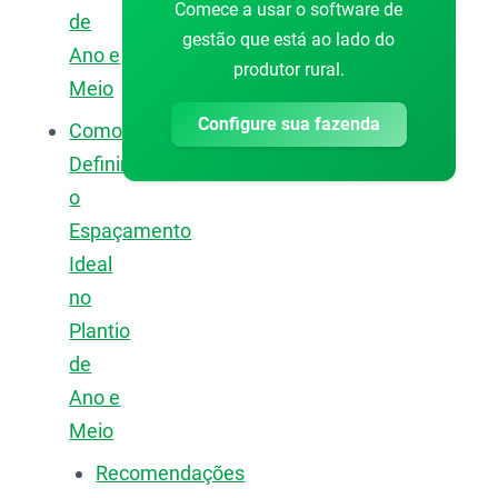
Comece a usar o software de
de
gestão que está ao lado do
Ano e
produtor rural.
Meio
Configure sua fazenda
Como
Definir
o
Espaçamento
Ideal
no
Plantio
de
Ano e
Meio
Recomendações