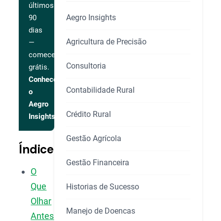
últimos
Aegro Insights
90
dias
Agricultura de Precisão
—
comece
Consultoria
grátis.
Conhecer
Contabilidade Rural
o
Aegro
Crédito Rural
Insights
Gestão Agrícola
Índice
Gestão Financeira
O
Que
Historias de Sucesso
Olhar
Manejo de Doencas
Antes