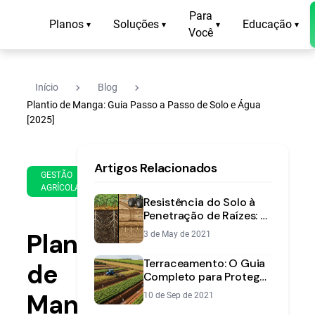
Para
Planos
Soluções
Educação
▾
▾
▾
▾
Você
navigate_next
navigate_next
Início
Blog
Plantio de Manga: Guia Passo a Passo de Solo e Água
[2025]
30
13
Artigos Relacionados
de
min
GESTÃO
Sep
AGRÍCOLA
de
de
Resistência do Solo à
leitura
2025
Penetração de Raízes: O
Que É e Como Corrigir
Plantio
3 de May de 2021
Terraceamento: O Guia
de
Completo para Proteger
seu Solo e Aumentar a
Manga:
10 de Sep de 2021
Produtividade