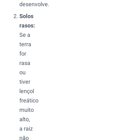
desenvolve.
Solos
rasos:
Se a
terra
for
rasa
ou
tiver
lençol
freático
muito
alto,
a raiz
não