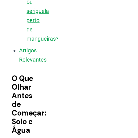
ou
seriguela
perto
de
mangueiras?
Artigos
Relevantes
O Que
Olhar
Antes
de
Começar:
Solo e
Água