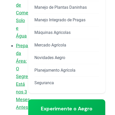
de
Manejo de Plantas Daninhas
Começar:
Manejo Integrado de Pragas
Solo
e
Máquinas Agricolas
Água
Mercado Agrícola
Preparo
da
Novidades Aegro
Área:
O
Planejamento Agrícola
Segredo
Seguranca
Está
nos 3
Meses
Antes
Experimente o Aegro