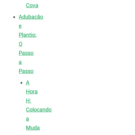
Cova
Adubação
e
Plantio:
O
Passo
a
Passo
A
Hora
H:
Colocando
a
Muda