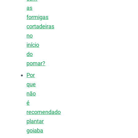
as
formigas
cortadeiras
no
início
do
pomar?
Por
que
não
é
recomendado
plantar
goiaba