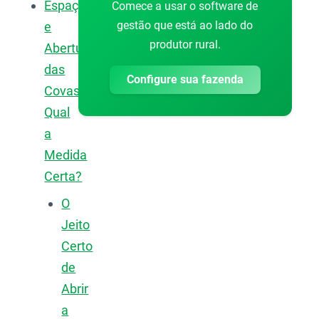
Espaçamento
Comece a usar o software de
gestão que está ao lado do
e
produtor rural.
Abertura
das
Configure sua fazenda
Covas:
Qual
a
Medida
Certa?
O
Jeito
Certo
de
Abrir
a