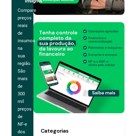
Insights
Compare
preços
reais
de
insumos
na
sua
região.
São
mais
de
300
mil
preços
de
NF-e
Categorias
dos