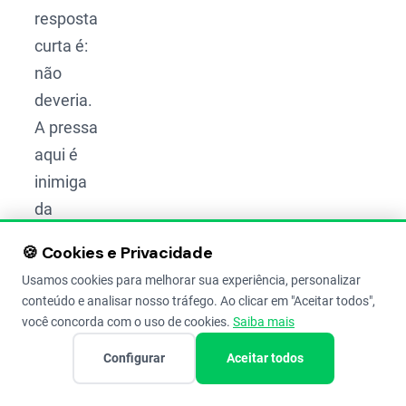
resposta
curta é:
não
deveria.
A pressa
aqui é
inimiga
da
produção.
🍪 Cookies e Privacidade
Usamos cookies para melhorar sua experiência, personalizar
No
conteúdo e analisar nosso tráfego. Ao clicar em "Aceitar todos",
Semiárido,
você concorda com o uso de cookies.
Saiba mais
por
Configurar
Aceitar todos
exemplo,
o ideal é