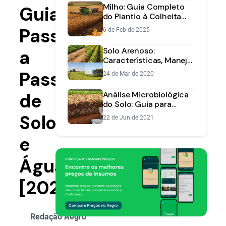
Milho: Guia Completo
Guia
do Plantio à Colheita
para Máxima
Passo
6 de Feb de 2025
Produtividade
Solo Arenoso:
a
Características, Manejo
e Correção
Passo
24 de Mar de 2020
de
Análise Microbiológica
do Solo: Guia para
Avaliar a Saúde da Terra
Solo
22 de Jun de 2021
e
Água
[2025]
Redação Aegro