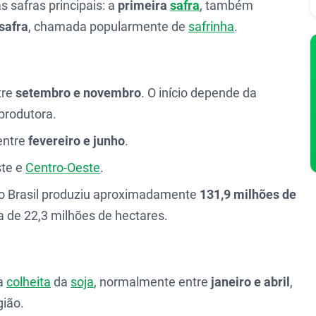
s safras principais: a
primeira
safra
, também
safra
, chamada popularmente de
safrinha
.
tre
setembro e novembro
. O início depende da
produtora.
entre
fevereiro e junho
.
ste e
Centro-Oeste
.
o Brasil produziu aproximadamente
131,9 milhões de
 de 22,3 milhões de hectares.
 a
colheita
da
soja
, normalmente entre
janeiro e abril
,
gião.