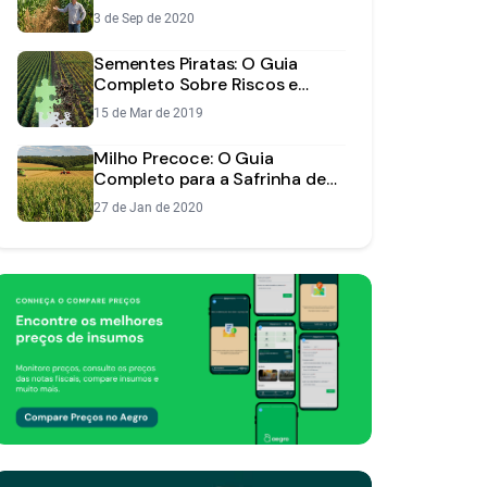
Híbridos e Transgênicos
3 de Sep de 2020
Sementes Piratas: O Guia
Completo Sobre Riscos e
Como Evitar Prejuízos
15 de Mar de 2019
Milho Precoce: O Guia
Completo para a Safrinha de
Alta Produtividade
27 de Jan de 2020