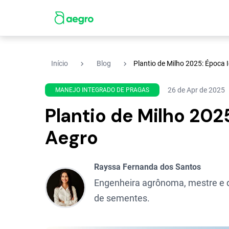
navigate_next
navigate_next
Início
Blog
Plantio de Milho 2025: Época I
26 de Apr de 2025
MANEJO INTEGRADO DE PRAGAS
Plantio de Milho 2025
Aegro
Rayssa Fernanda dos Santos
Engenheira agrônoma, mestre e d
de sementes.