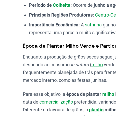
Período de
Colheita
:
Ocorre de
junho a ag
Principais Regiões Produtoras:
Centro-Oe
Importância Econômica:
A
safrinha
ganhou
representa uma parcela muito significativ
Época de Plantar Milho Verde e Partic
Enquanto a produção de grãos secos segue ja
destinado ao consumo
in natura
(
milho
verde)
frequentemente planejada de trás para frent
mercado interno, como as festas juninas.
Para esse objetivo, a
época de plantar
milho
data de
comercialização
pretendida, variando
Diferente da lavoura de grãos, o
plantio
milh