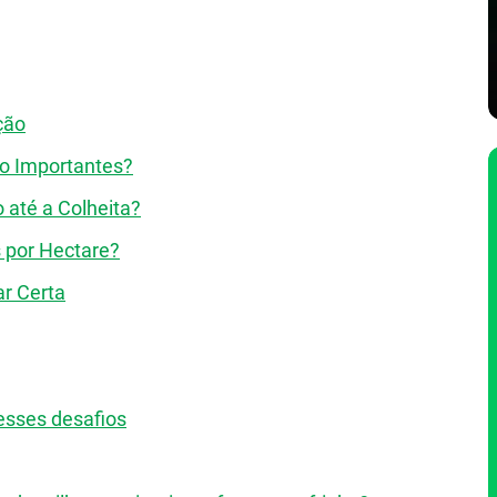
ção
o Importantes?
 até a Colheita?
 por Hectare?
ar Certa
esses desafios