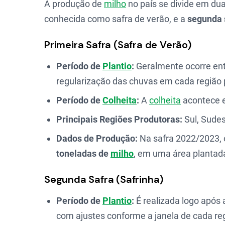
A produção de
milho
no país se divide em dua
conhecida como safra de verão, e a
segunda 
Primeira Safra (Safra de Verão)
Período de
Plantio
:
Geralmente ocorre en
regularização das chuvas em cada região 
Período de
Colheita
:
A
colheita
acontece 
Principais Regiões Produtoras:
Sul, Sude
Dados de Produção:
Na safra 2022/2023, 
toneladas de
milho
, em uma área plantada
Segunda Safra (Safrinha)
Período de
Plantio
:
É realizada logo após
com ajustes conforme a janela de cada re