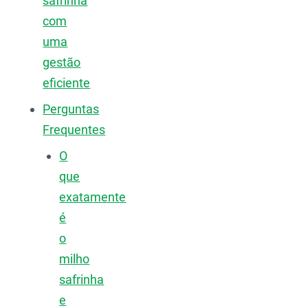
safrinha
com
uma
gestão
eficiente
Perguntas
Frequentes
O
que
exatamente
é
o
milho
safrinha
e