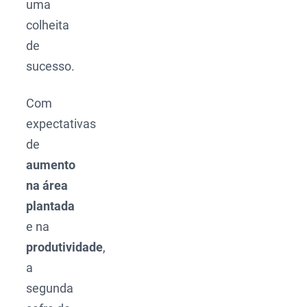
uma
colheita
de
sucesso.
Com
expectativas
de
aumento
na área
plantada
e na
produtividade
,
a
segunda