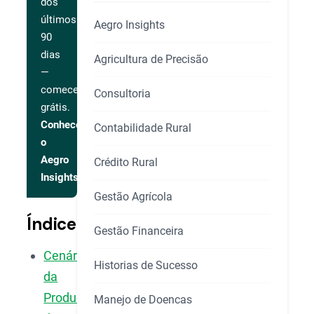
dos
últimos
Aegro Insights
90
dias
Agricultura de Precisão
—
comece
Consultoria
grátis.
Conhecer
Contabilidade Rural
o
Aegro
Crédito Rural
Insights
Gestão Agrícola
Índice
Gestão Financeira
Cenário
Historias de Sucesso
da
Produção
Manejo de Doencas