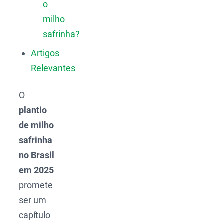
o
milho
safrinha?
Artigos
Relevantes
O
plantio
de milho
safrinha
no Brasil
em 2025
promete
ser um
capítulo