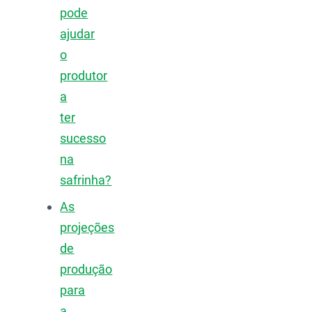
pode
ajudar
o
produtor
a
ter
sucesso
na
safrinha?
As
projeções
de
produção
para
a