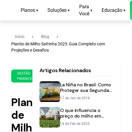
Para
Planos
Soluções
Educação
▾
▾
▾
▾
Você
navigate_next
navigate_next
Início
Blog
Plantio de Milho Safrinha 2025: Guia Completo com
Projeções e Desafios
27
11
Artigos Relacionados
de
min
GESTÃO
Apr
FINANCEIRA
de
de
La Niña no Brasil: Como
leitura
2025
Proteger sua Segunda
Safra de Milho e Reduzir
Plantio
17 de Jan de 2018
Riscos
O que influencia o
de
preço do milho em
2026: cotações,
Milho
18 de Feb de 2025
projeções e o cenário