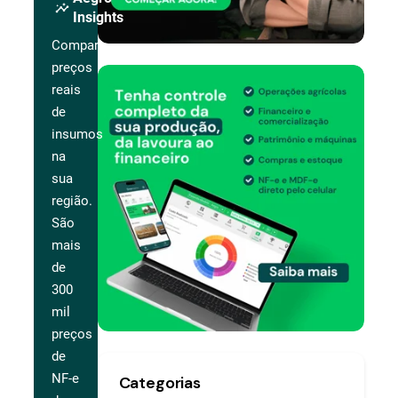
insights
Insights
Compare
preços
reais
de
insumos
na
sua
região.
São
mais
de
300
mil
preços
de
NF-e
Categorias