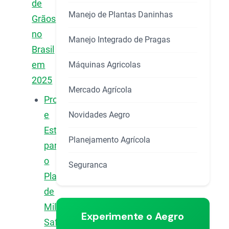
de
Manejo de Plantas Daninhas
Grãos
no
Manejo Integrado de Pragas
Brasil
em
Máquinas Agricolas
2025
Mercado Agrícola
Projeções
e
Novidades Aegro
Estimativas
Planejamento Agrícola
para
o
Seguranca
Plantio
de
Milho
Experimente o Aegro
Safrinha