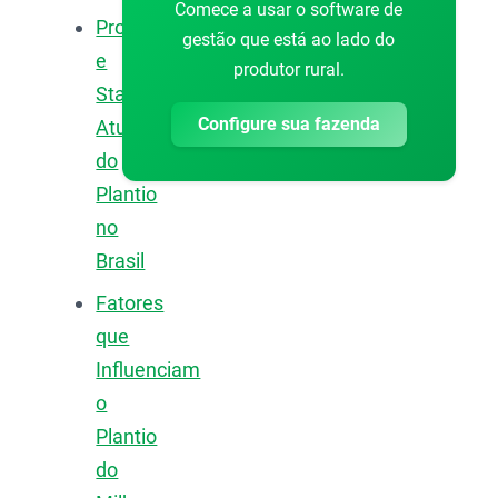
Comece a usar o software de
Progresso
gestão que está ao lado do
e
produtor rural.
Status
Configure sua fazenda
Atual
do
Plantio
no
Brasil
Fatores
que
Influenciam
o
Plantio
do