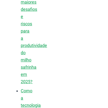
maiores
desafios
e
riscos
para
a
produtividade
do
milho
safrinha
em
2025?
Como
a
tecnologia