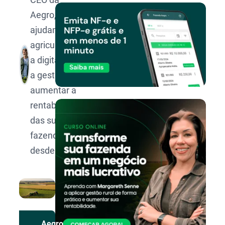
Aegro,
ajudando os
agricultores
a digitalizar
a gestão e
aumentar a
rentabilidade
das suas
fazendas
desde 2014.
Aegro