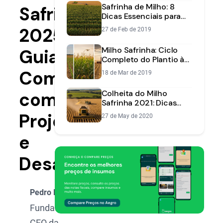
da safra
Safrinha de Milho: 8
Safrinha
Dicas Essenciais para
Aumentar sua
2025:
27 de Feb de 2019
Produtividade
Milho Safrinha: Ciclo
Guia
Completo do Plantio à
Colheita | Aegro
Completo
18 de Mar de 2019
com
Colheita do Milho
Safrinha 2021: Dicas
Essenciais e Análise de
Projeções
27 de May de 2020
Mercado
e
Desafios
Pedro Dusso
Fundador e
CEO da