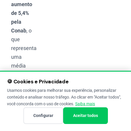
aumento
de 5,4%
pela
Conab
, o
que
representa
uma
média
de
6.798
🍪 Cookies e Privacidade
.
kg/ha
Usamos cookies para melhorar sua experiência, personalizar
Progresso
conteúdo e analisar nosso tráfego. Ao clicar em "Aceitar todos",
você concorda com o uso de cookies.
Saiba mais
e
Status
Configurar
Aceitar todos
Atual
do