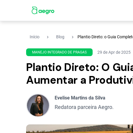
navigate_next
navigate_next
Início
Blog
Plantio Direto: o Guia Comple
29 de Apr de 2025
MANEJO INTEGRADO DE PRAGAS
Plantio Direto: O Gu
Aumentar a Produtiv
Evelise Martins da Silva
Redatora parceira Aegro.