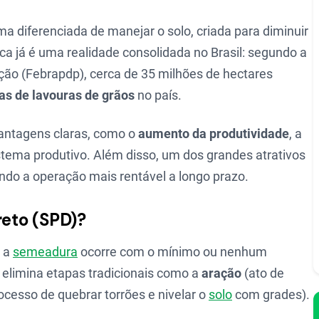
a diferenciada de manejar o solo, criada para diminuir
ica já é uma realidade consolidada no Brasil: segundo a
gação (Febrapdp), cerca de 35 milhões de hectares
as de lavouras de grãos
no país.
vantagens claras, como o
aumento da produtividade
, a
stema produtivo. Além disso, um dos grandes atrativos
ndo a operação mais rentável a longo prazo.
reto (SPD)?
e a
semeadura
ocorre com o mínimo ou nenhum
e elimina etapas tradicionais como a
aração
(ato de
ocesso de quebrar torrões e nivelar o
solo
com grades).