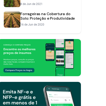
o Solo na Entressafra
8 de Jun de 2021
Forrageiras na Cobertura do
Solo: Proteção e Produtividade
16 de Jun de 2020