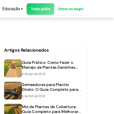
Educação
Teste grátis
Entrar no Aegro
▾
Artigos Relacionados
Guia Prático: Como Fazer o
Manejo de Plantas Daninhas
no Plantio Direto
6 de Apr de 2018
Semeadoras para Plantio
Direto: O Guia Completo para
a Escolha Certa
5 de Oct de 2018
Mix de Plantas de Cobertura:
Guia Completo para Melhorar