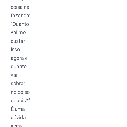
coisa na
fazenda:
“Quanto
vai me
custar
isso
agora e
quanto
vai
sobrar
no bolso
depois?”.
É uma
dúvida
justa.