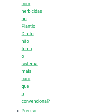
com
herbicidas
no
Plantio
Direto
não
torna
o
sistema
mais
caro
que
o
convencional?
Preciso