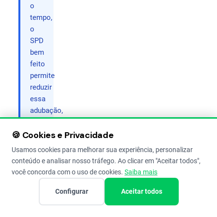
o
tempo,
o
SPD
bem
feito
permite
reduzir
essa
adubação,
enquanto
🍪 Cookies e Privacidade
no
convencional
Usamos cookies para melhorar sua experiência, personalizar
você
conteúdo e analisar nosso tráfego. Ao clicar em "Aceitar todos",
precisa
você concorda com o uso de cookies.
Saiba mais
repor
Configurar
Aceitar todos
sempre
o
que