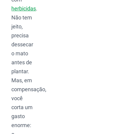
herbicidas
.
Não tem
jeito,
precisa
dessecar
o mato
antes de
plantar.
Mas, em
compensação,
você
corta um
gasto
enorme: