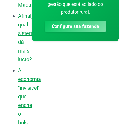
gestão que está ao lado do
Maquinário
produtor rural.
Afinal,
qual
Configure sua fazenda
sistema
dá
mais
lucro?
A
economia
“invisível”
que
enche
o
bolso