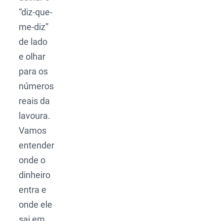
“diz-que-
me-diz”
de lado
e olhar
para os
números
reais da
lavoura.
Vamos
entender
onde o
dinheiro
entra e
onde ele
sai em