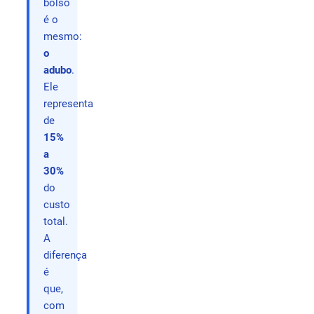
bolso
é o
mesmo:
o
adubo
.
Ele
representa
de
15%
a
30%
do
custo
total.
A
diferença
é
que,
com