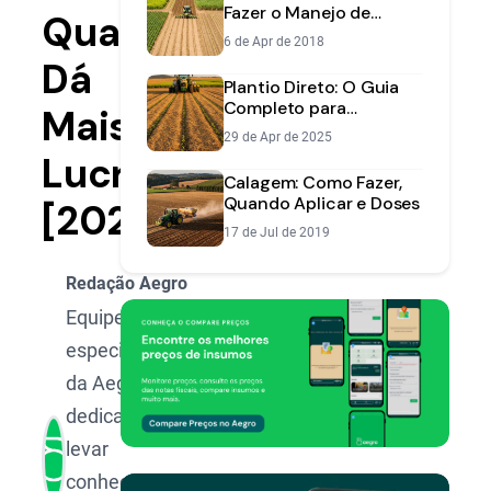
Fazer o Manejo de
Qual
Plantas Daninhas no
6 de Apr de 2018
Plantio Direto
Dá
Plantio Direto: O Guia
Completo para
Mais
Aumentar a
29 de Apr de 2025
Produtividade e Cuidar
Lucro?
do Solo
Calagem: Como Fazer,
Quando Aplicar e Doses
[2025]
17 de Jul de 2019
Redação Aegro
Equipe de
especialistas
da Aegro,
dedicada a
levar
conhecimento,