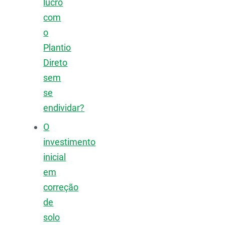
lucro
com
o
Plantio
Direto
sem
se
endividar?
O
investimento
inicial
em
correção
de
solo