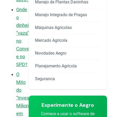
Manejo de Plantas Daninhas
Onde
Manejo Integrado de Pragas
o
dinheiro
Máquinas Agricolas
“vaza”
Mercado Agrícola
no
Convencional
Novidades Aegro
e no
SPD?
Planejamento Agrícola
O
Seguranca
Mito
do
“Investimento
Experimente o Aegro
Milionário”
em
Comece a usar o software de