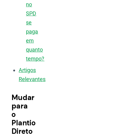
no
SPD
se
paga
em
quanto
tempo?
Artigos
Relevantes
Mudar
para
o
Plantio
Direto