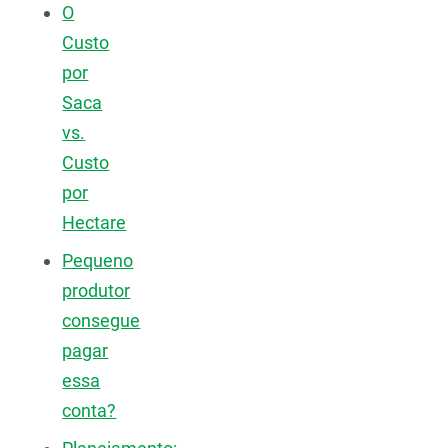
O
Custo
por
Saca
vs.
Custo
por
Hectare
Pequeno
produtor
consegue
pagar
essa
conta?