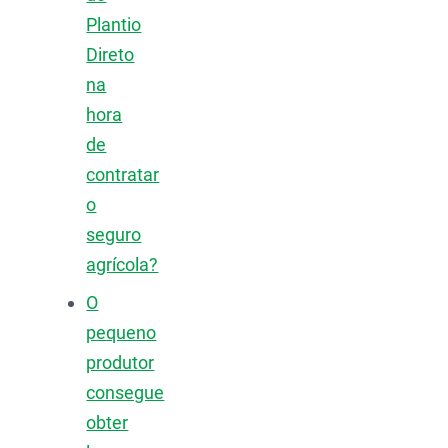
Plantio
Direto
na
hora
de
contratar
o
seguro
agrícola?
O
pequeno
produtor
consegue
obter