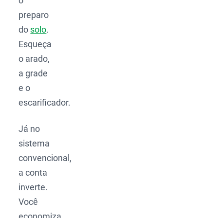
o
preparo
do
solo
.
Esqueça
o arado,
a grade
e o
escarificador.
Já no
sistema
convencional,
a conta
inverte.
Você
economiza