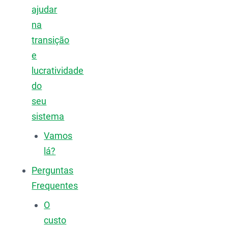
ajudar
na
transição
e
lucratividade
do
seu
sistema
Vamos
lá?
Perguntas
Frequentes
O
custo