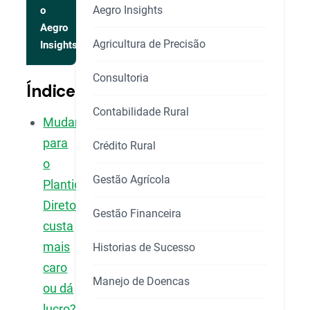
Aegro Insights
o
Aegro
Agricultura de Precisão
Insights
Consultoria
Índice
Contabilidade Rural
Mudar
para
Crédito Rural
o
Gestão Agrícola
Plantio
Direto
Gestão Financeira
custa
mais
Historias de Sucesso
caro
Manejo de Doencas
ou dá
lucro?