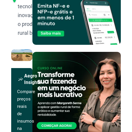
tecnologia e
inovação para
o produtor
rural brasileiro.
Aegro
insights
Insights
Compare
preços
reais
de
insumos
na