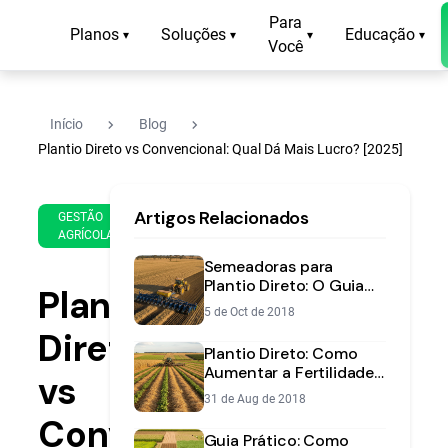
Para
Planos
Soluções
Educação
▾
▾
▾
▾
Você
navigate_next
navigate_next
Início
Blog
Plantio Direto vs Convencional: Qual Dá Mais Lucro? [2025]
4 de
12
Artigos Relacionados
Oct
min
GESTÃO
AGRÍCOLA
de
de
2025
leitura
Semeadoras para
Plantio Direto: O Guia
Plantio
Completo para a
5 de Oct de 2018
Escolha Certa
Direto
Plantio Direto: Como
Aumentar a Fertilidade
vs
do Solo e a
31 de Aug de 2018
Produtividade da
Convencional:
Lavoura
Guia Prático: Como