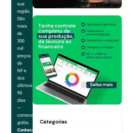
sua
região.
São
mais
de
300
mil
preços
de
NF-e
dos
últimos
90
dias
—
comece
Categorias
grátis.
Conhecer