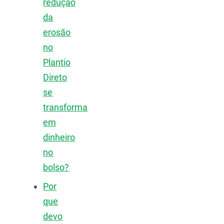
redução
da
erosão
no
Plantio
Direto
se
transforma
em
dinheiro
no
bolso?
Por
que
devo