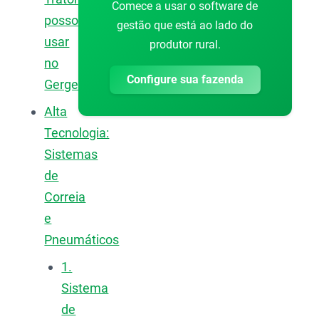
Comece a usar o software de
posso
gestão que está ao lado do
usar
produtor rural.
no
Configure sua fazenda
Gergelim?
Alta
Tecnologia:
Sistemas
de
Correia
e
Pneumáticos
1.
Sistema
de