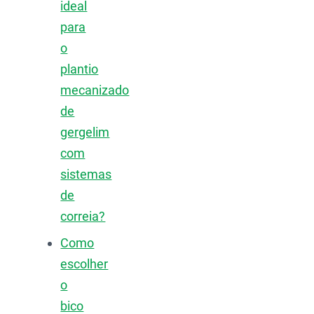
ideal
para
o
plantio
mecanizado
de
gergelim
com
sistemas
de
correia?
Como
escolher
o
bico