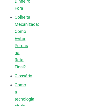
Dinheiro
Fora
Colheita
Mecanizada:
Como
Evitar
Perdas
na
Reta
Final?
Glossário
Como
a
tecnologia