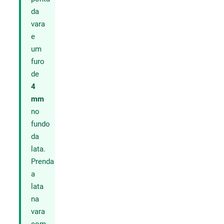
da
vara
e
um
furo
de
4
mm
no
fundo
da
lata.
Prenda
a
lata
na
vara