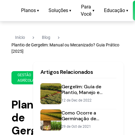
Para
Planos
Soluções
Educação
▾
▾
▾
▾
Você
navigate_next
navigate_next
Início
Blog
Plantio de Gergelim: Manual ou Mecanizado? Guia Prático
[2025]
19
12
Artigos Relacionados
de
min
GESTÃO
Sep
AGRÍCOLA
de
de
Gergelim: Guia de
leitura
2025
Plantio, Manejo e
Colheita [2025] | Aegro
Plantio
12 de Dec de 2022
Como Ocorre a
de
Germinação de
Sementes: Guia | Aegro
Gergelim:
29 de Oct de 2021