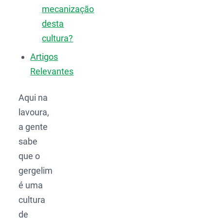
mecanização
desta
cultura?
Artigos
Relevantes
Aqui na
lavoura,
a gente
sabe
que o
gergelim
é uma
cultura
de