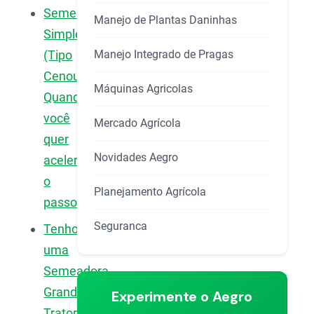
Semeadora
Manejo de Plantas Daninhas
Simples
Manejo Integrado de Pragas
(Tipo
Cenoura):
Máquinas Agricolas
Quando
você
Mercado Agrícola
quer
Novidades Aegro
acelerar
o
Planejamento Agrícola
passo
Seguranca
Tenho
uma
Semeadora
Grande
Experimente o Aegro
Tratorizada,