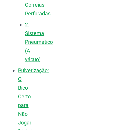
Correias
Perfuradas
2.
Sistema
Pneumático
(A
vácuo)
Pulverização:
O
Bico
Certo
para
Não
Jogar