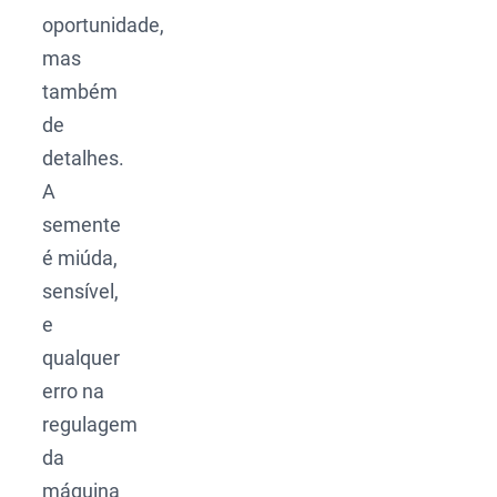
oportunidade,
mas
também
de
detalhes.
A
semente
é miúda,
sensível,
e
qualquer
erro na
regulagem
da
máquina