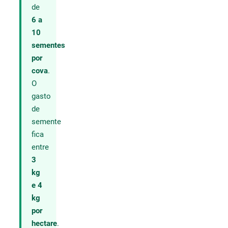
de
6 a
10
sementes
por
cova
.
O
gasto
de
semente
fica
entre
3
kg
e 4
kg
por
hectare
.