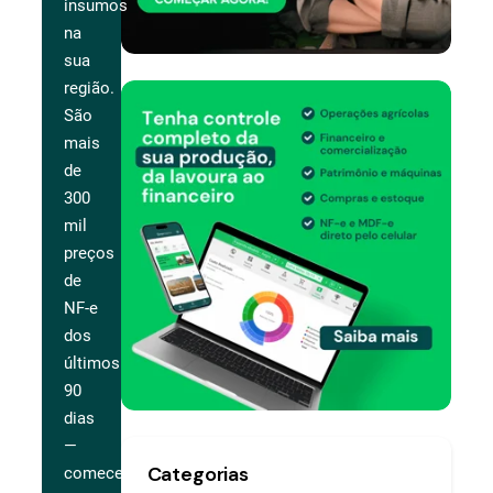
insumos
na
sua
região.
São
mais
de
300
mil
preços
de
NF-e
dos
últimos
90
dias
—
Categorias
comece