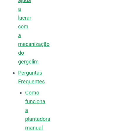
ajuda
a
lucrar
com
a
mecanização
do
gergelim
Perguntas
Frequentes
Como
funciona
a
plantadora
manual