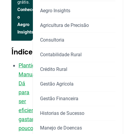
grátis.
Conhecer
Aegro Insights
o
Aegro
Agricultura de Precisão
Insights
Consultoria
Índice
Contabilidade Rural
Plantio
Crédito Rural
Manual:
Dá
Gestão Agrícola
para
Gestão Financeira
ser
eficiente
Historias de Sucesso
gastando
Manejo de Doencas
pouco?