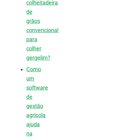
colheitadeira
de
grãos
convencional
para
colher
gergelim?
Como
um
software
de
gestão
agrícola
ajuda
na