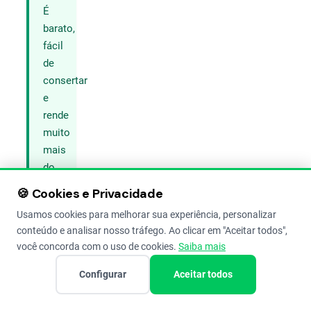
É
barato,
fácil
de
consertar
e
rende
muito
mais
do
que
🍪 Cookies e Privacidade
plantar
Usamos cookies para melhorar sua experiência, personalizar
só
conteúdo e analisar nosso tráfego. Ao clicar em "Aceitar todos",
na
você concorda com o uso de cookies.
Saiba mais
mão.
Configurar
Aceitar todos