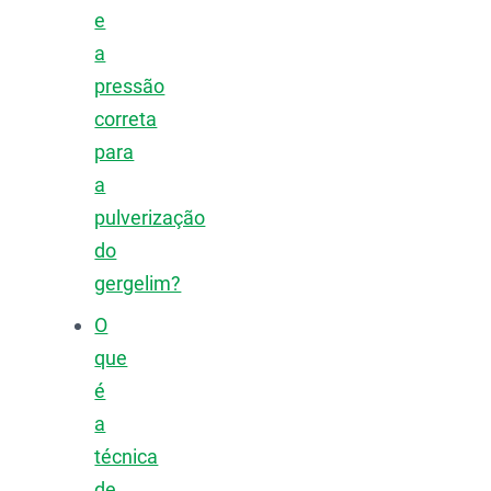
e
a
pressão
correta
para
a
pulverização
do
gergelim?
O
que
é
a
técnica
de