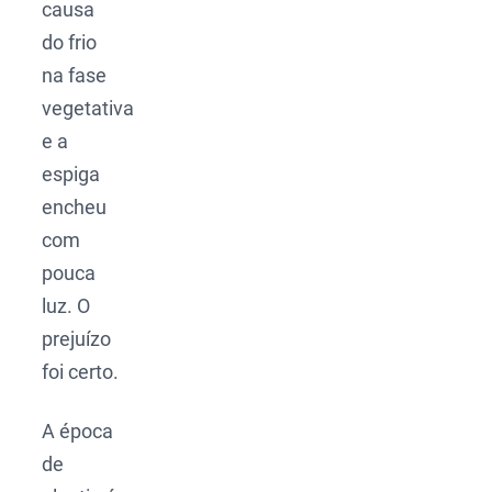
causa
do frio
na fase
vegetativa
e a
espiga
encheu
com
pouca
luz. O
prejuízo
foi certo.
A época
de