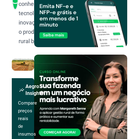
conhecimento,
tecnologia e
inovação para
o produtor
rural brasileiro.
Aegro
insights
Insights
Compare
preços
reais
de
insumos