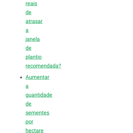
reais
de
atrasar
a
janela
de
plantio
recomendada?
Aumentar
a
quantidade
de
sementes
por
hectare