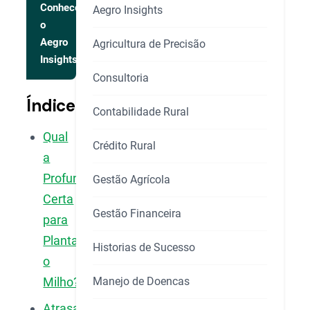
Conhecer
Aegro Insights
o
Aegro
Agricultura de Precisão
Insights
Consultoria
Índice
Contabilidade Rural
Qual
Crédito Rural
a
Profundidade
Gestão Agrícola
Certa
Gestão Financeira
para
Plantar
Historias de Sucesso
o
Manejo de Doencas
Milho?
Atrasar