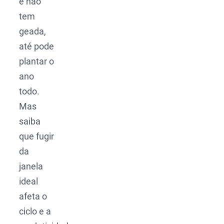
e não
tem
geada,
até pode
plantar o
ano
todo.
Mas
saiba
que fugir
da
janela
ideal
afeta o
ciclo e a