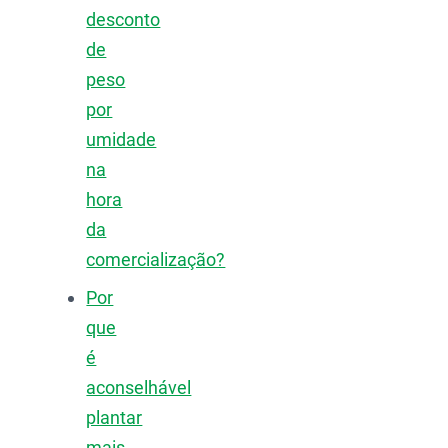
desconto
de
peso
por
umidade
na
hora
da
comercialização?
Por
que
é
aconselhável
plantar
mais