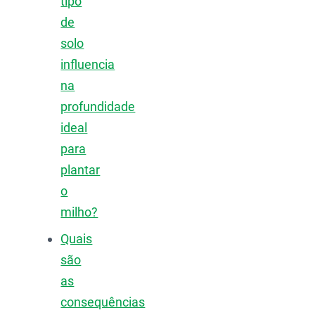
tipo
de
solo
influencia
na
profundidade
ideal
para
plantar
o
milho?
Quais
são
as
consequências