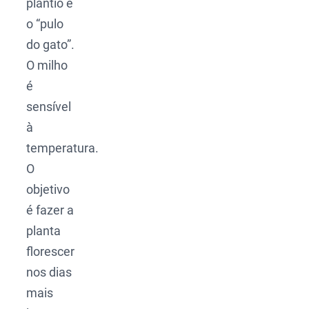
plantio é
o “pulo
do gato”.
O milho
é
sensível
à
temperatura.
O
objetivo
é fazer a
planta
florescer
nos dias
mais