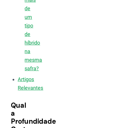
de
um
tipo
de
híbrido
na
mesma
safra?
Artigos
Relevantes
Qual
a
Profundidade