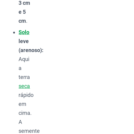
3 cm
e 5
cm
.
Solo
leve
(arenoso):
Aqui
a
terra
seca
rápido
em
cima.
A
semente