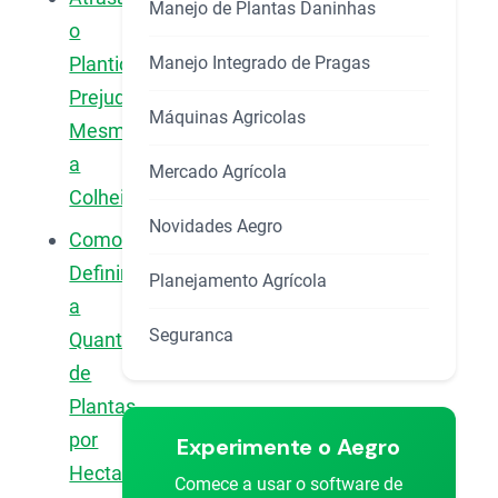
Manejo de Plantas Daninhas
o
Manejo Integrado de Pragas
Plantio
Prejudica
Máquinas Agricolas
Mesmo
a
Mercado Agrícola
Colheita?
Novidades Aegro
Como
Definir
Planejamento Agrícola
a
Seguranca
Quantidade
de
Plantas
por
Experimente o Aegro
Hectare?
Comece a usar o software de