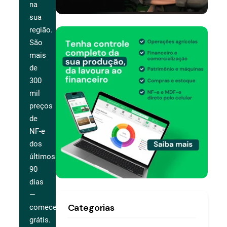
na
sua
região.
São
mais
de
300
mil
preços
de
NF-e
dos
últimos
90
dias
—
Categorias
comece
grátis.