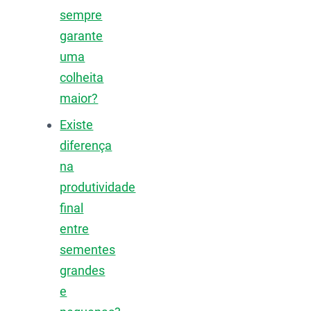
sempre
garante
uma
colheita
maior?
Existe
diferença
na
produtividade
final
entre
sementes
grandes
e