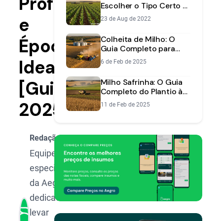
Profundidade
Escolher o Tipo Certo e
Aumentar
e
23 de Aug de 2022
Produtividade
Colheita de Milho: O
Época
Guia Completo para
Maximizar Seus Lucros
Ideal
6 de Feb de 2025
na Safra
[Guia
Milho Safrinha: O Guia
Completo do Plantio à
Colheita Lucrativa
2025]
11 de Feb de 2025
Redação Aegro
Equipe de
especialistas
da Aegro,
dedicada a
levar