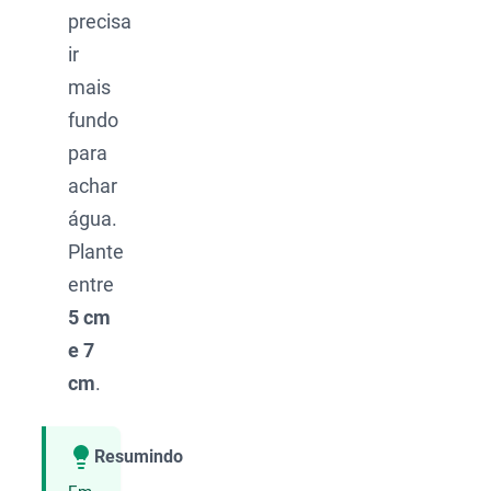
precisa
ir
mais
fundo
para
achar
água.
Plante
entre
5 cm
e 7
cm
.
Resumindo
Compartilhar