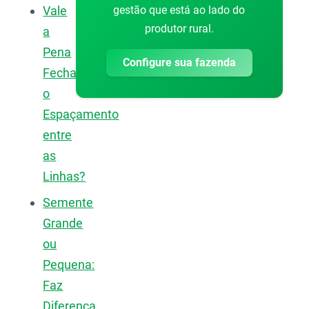
gestão que está ao lado do
Vale
produtor rural.
a
Pena
Configure sua fazenda
Fechar
o
Espaçamento
entre
as
Linhas?
Semente
Grande
ou
Pequena:
Faz
Diferença