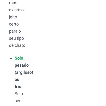
mas
existe o
jeito
certo
para o
seu tipo
de chão:
Solo
pesado
(argiloso)
ou
frio:
Se o
seu