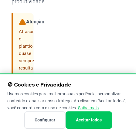
produtividade.
Atenção
Compartilhar
Atrasar
o
plantio
quase
sempre
resulta
em
plantas
🍪 Cookies e Privacidade
menores,
Usamos cookies para melhorar sua experiência, personalizar
ciclo
conteúdo e analisar nosso tráfego. Ao clicar em "Aceitar todos",
desregulado
você concorda com o uso de cookies.
Saiba mais
e
menor
Configurar
Aceitar todos
peso
de