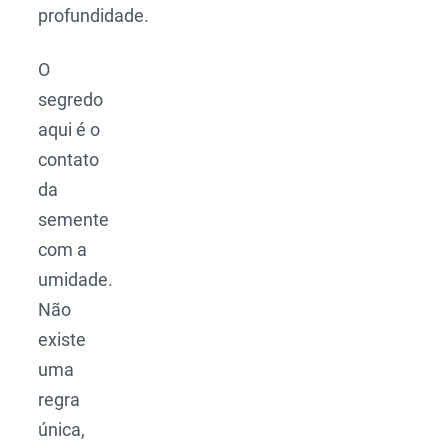
profundidade.
O
segredo
aqui é o
contato
da
semente
com a
umidade.
Não
existe
uma
regra
única,