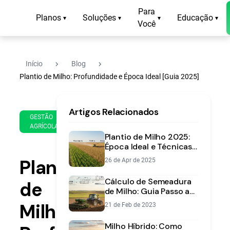
Para
Planos
Soluções
Educação
▾
▾
▾
▾
Você
navigate_next
navigate_next
Início
Blog
Plantio de Milho: Profundidade e Época Ideal [Guia 2025]
25
13
Artigos Relacionados
de
min
GESTÃO
Jun
AGRÍCOLA
de
de
Plantio de Milho 2025:
leitura
2025
Época Ideal e Técnicas |
Aegro
Plantio
26 de Apr de 2025
Cálculo de Semeadura
de
de Milho: Guia Passo a
Passo | Aegro
Milho:
21 de Feb de 2023
Milho Híbrido: Como