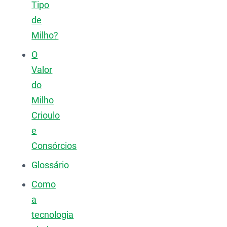
Tipo
de
Milho?
O
Valor
do
Milho
Crioulo
e
Consórcios
Glossário
Como
a
tecnologia