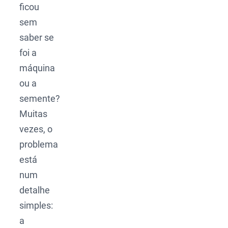
ficou
sem
saber se
foi a
máquina
ou a
semente?
Muitas
vezes, o
problema
está
num
detalhe
simples:
a