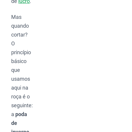
de
lucro
.
Mas
quando
cortar?
O
princípio
básico
que
usamos
aqui na
roça é o
seguinte:
a
poda
de
inverno