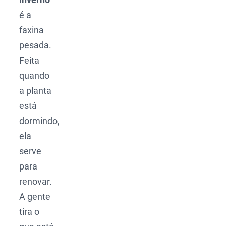
é a
faxina
pesada.
Feita
quando
a planta
está
dormindo,
ela
serve
para
renovar.
A gente
tira o