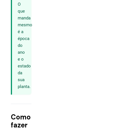
O
que
manda
mesmo
é a
época
do
ano
e o
estado
da
sua
planta.
Como
fazer