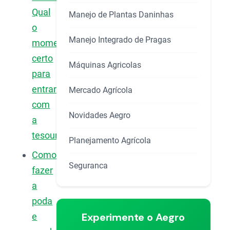
Qual
Manejo de Plantas Daninhas
o
Manejo Integrado de Pragas
momento
certo
Máquinas Agricolas
para
entrar
Mercado Agrícola
com
Novidades Aegro
a
tesoura?
Planejamento Agrícola
Como
Seguranca
fazer
a
poda
Experimente o Aegro
e