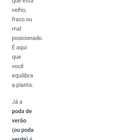
que está
velho,
fraco ou
mal
posicionado.
É aqui
que
você
equilibra
a planta.
Já a
poda de
verão
(ou poda
verde)
é