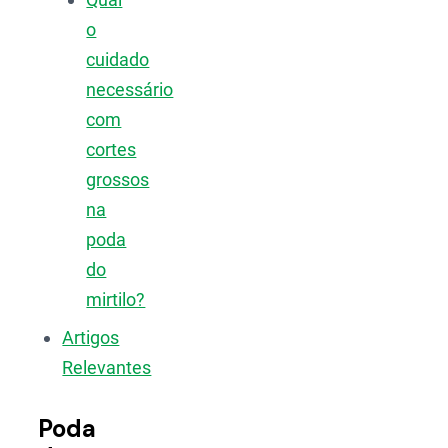
o
cuidado
necessário
com
cortes
grossos
na
poda
do
mirtilo?
Artigos
Relevantes
Poda