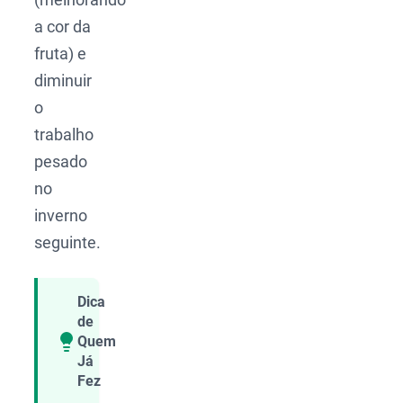
a cor da
fruta) e
diminuir
o
trabalho
pesado
no
inverno
seguinte.
Dica
de
Quem
Compartilhar
Já
Fez