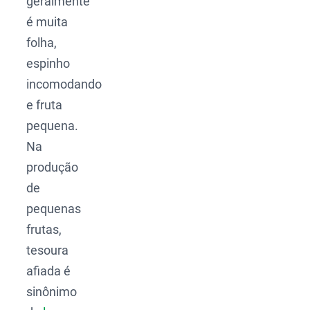
geralmente
é muita
folha,
espinho
incomodando
e fruta
pequena.
Na
produção
de
pequenas
frutas,
tesoura
afiada é
sinônimo