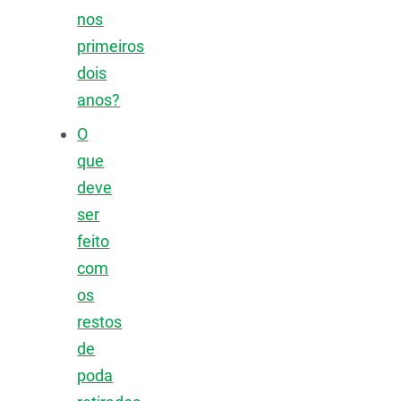
nos
primeiros
dois
anos?
O
que
deve
ser
feito
com
os
restos
de
poda