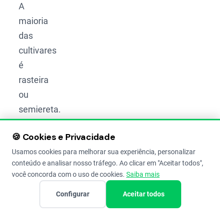
A
maioria
das
cultivares
é
rasteira
ou
semiereta.
Então,
🍪 Cookies e Privacidade
sistema
Usamos cookies para melhorar sua experiência, personalizar
de
conteúdo e analisar nosso tráfego. Ao clicar em "Aceitar todos",
sustentação
você concorda com o uso de cookies.
Saiba mais
é
Configurar
Aceitar todos
obrigatório
.
Usamos