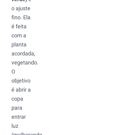
o ajuste
fino. Ela
é feita
com a
planta
acordada,
vegetando.
O
objetivo
é abrir a
copa
para
entrar
luz
(melhorando