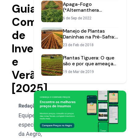
Apaga-Fogo
Guia
(*Alternanthera
tenella*): Guia
Completo
6 de Sep de 2022
Completo de
Identificação e Manejo
Manejo de Plantas
de
Daninhas na Pré-Safra:
Reduza Custos e Vença
Inverno
23 de Feb de 2018
a Resistência
e
Plantas Tiguera: O que
são e por que ameaçam
sua lavoura?
Verão
19 de Mar de 2019
[2025]
Redação Aegro
Equipe de
especialistas
da Aegro,