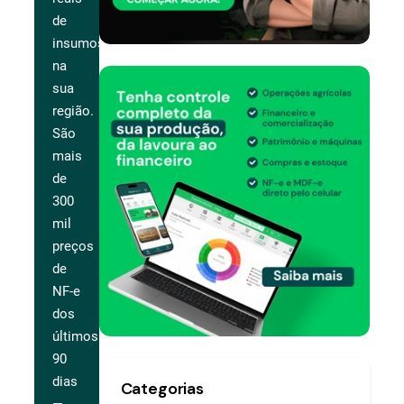
de
insumos
na
sua
região.
São
mais
de
300
mil
preços
de
NF-e
dos
últimos
90
dias
Categorias