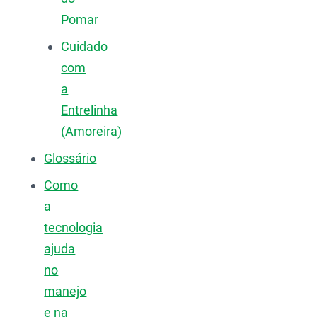
Pomar
Cuidado
com
a
Entrelinha
(Amoreira)
Glossário
Como
a
tecnologia
ajuda
no
manejo
e na