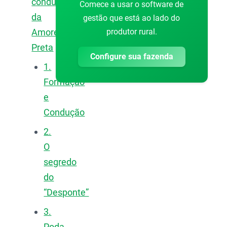
condução
Comece a usar o software de
da
gestão que está ao lado do
produtor rural.
Amoreira-
Preta
Configure sua fazenda
1.
Formação
e
Condução
2.
O
segredo
do
“Desponte”
3.
Poda