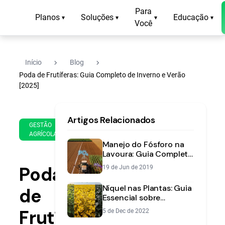
Para
Planos
Soluções
Educação
▾
▾
▾
▾
Você
navigate_next
navigate_next
Início
Blog
Poda de Frutíferas: Guia Completo de Inverno e Verão
[2025]
22
12
Artigos Relacionados
de
min
GESTÃO
Oct
AGRÍCOLA
de
de
Manejo do Fósforo na
leitura
2025
Lavoura: Guia Completo
para Máxima
Poda
19 de Jun de 2019
Produtividade
Níquel nas Plantas: Guia
de
Essencial sobre
Funções, Sintomas e
Frutíferas:
5 de Dec de 2022
Adubação