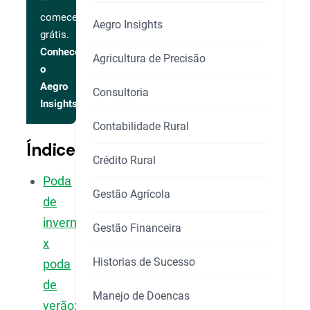
—
comece
Aegro Insights
grátis.
Conhecer
Agricultura de Precisão
o
Aegro
Consultoria
Insights
Contabilidade Rural
Índice
Crédito Rural
Poda
Gestão Agrícola
de
inverno
Gestão Financeira
x
Historias de Sucesso
poda
de
Manejo de Doencas
verão: