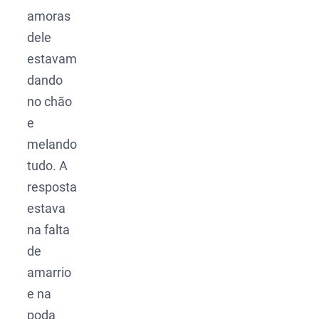
amoras
dele
estavam
dando
no chão
e
melando
tudo. A
resposta
estava
na falta
de
amarrio
e na
poda