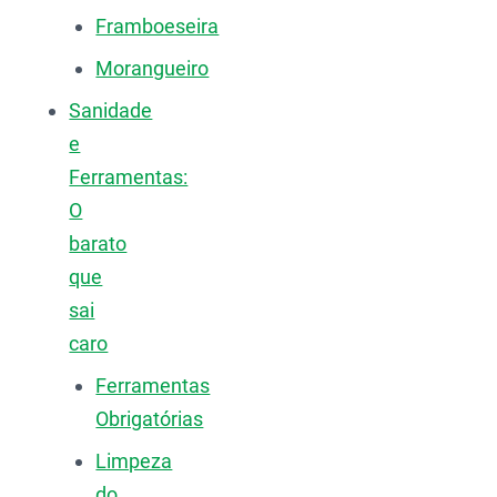
Framboeseira
Morangueiro
Sanidade
e
Ferramentas:
O
barato
que
sai
caro
Ferramentas
Obrigatórias
Limpeza
do