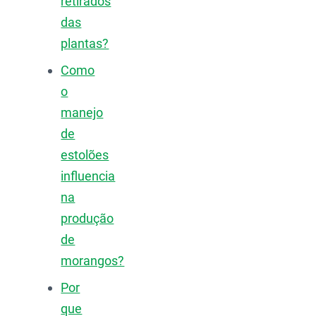
retirados
das
plantas?
Como
o
manejo
de
estolões
influencia
na
produção
de
morangos?
Por
que