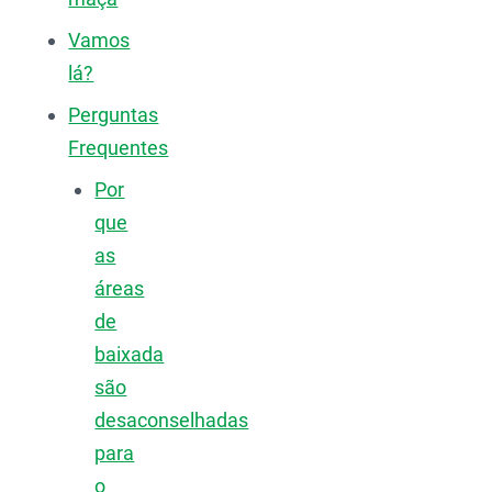
Vamos
lá?
Perguntas
Frequentes
Por
que
as
áreas
de
baixada
são
desaconselhadas
para
o