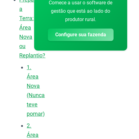
Comece a usar o software de
a
gestão que está ao lado do
Terra:
produtor rural.
Área
Configure sua fazenda
Nova
ou
Replantio?
1.
Área
Nova
(Nunca
teve
pomar)
2.
Área