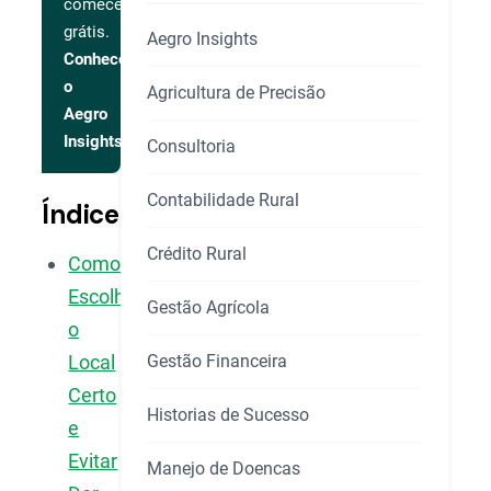
comece
grátis.
Aegro Insights
Conhecer
o
Agricultura de Precisão
Aegro
Insights
Consultoria
Contabilidade Rural
Índice
Crédito Rural
Como
Escolher
Gestão Agrícola
o
Gestão Financeira
Local
Certo
Historias de Sucesso
e
Evitar
Manejo de Doencas