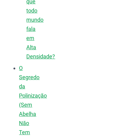
que
todo
mundo
fala
em
Alta
Densidade?
O
Segredo
da
Polinização
(Sem
Abelha
Não
Tem