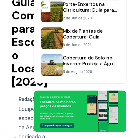
Guia
Porta-Enxertos na
Citricultura: Guia para
Completo
Escolher a Base do
2 de Jun de 2020
Pomar
para
Mix de Plantas de
Cobertura: Guia
Escolher
Completo para
8 de Jun de 2021
Melhorar o Solo na
o
Entressafra
Cobertura de Solo no
Inverno: Proteja a Água
Local
da Sua Lavoura
5 de Aug de 2020
[2025]
Redação Aegro
Equipe de
especialistas
da Aegro,
dedicada a