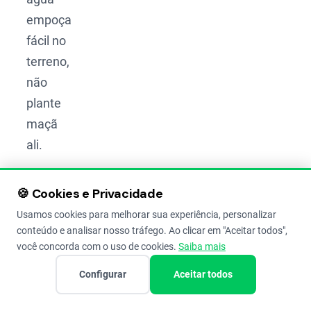
empoça
fácil no
terreno,
não
plante
maçã
ali.
Como
🍪 Cookies e Privacidade
Proteger
Usamos cookies para melhorar sua experiência, personalizar
o
conteúdo e analisar nosso tráfego. Ao clicar em "Aceitar todos",
Pomar
você concorda com o uso de cookies.
Saiba mais
da
Configurar
Aceitar todos
Ventania?