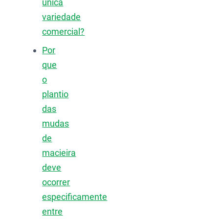
única
variedade
comercial?
Por
que
o
plantio
das
mudas
de
macieira
deve
ocorrer
especificamente
entre