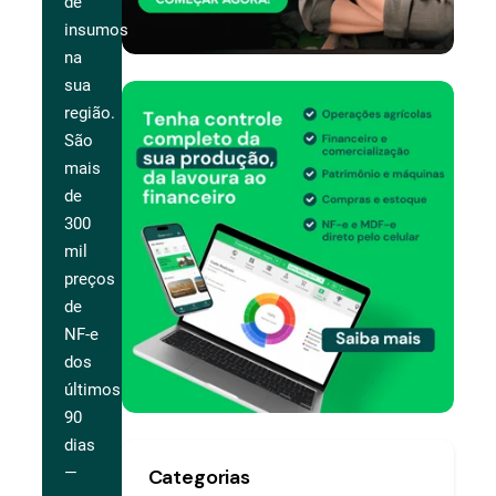
de
insumos
na
sua
região.
São
mais
de
300
mil
preços
de
NF-e
dos
últimos
90
dias
—
Categorias