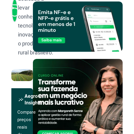
levar
conhecimento,
tecnologia e
inovação para
o produtor
rural brasileiro.
Aegro
insights
Insights
Compare
preços
reais