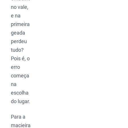
no vale,
e na
primeira
geada
perdeu
tudo?
Pois é, o
erro
começa
na
escolha
do lugar.
Para a
macieira