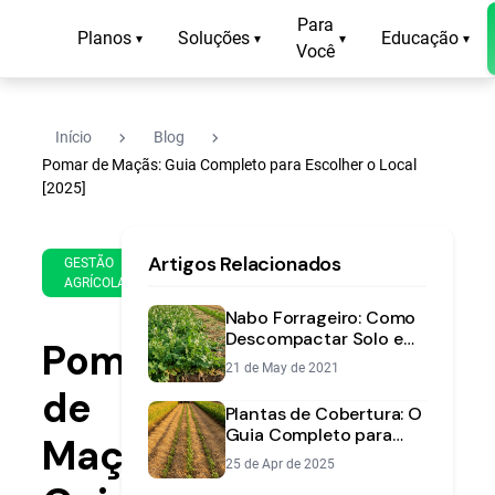
Para
Planos
Soluções
Educação
▾
▾
▾
▾
Você
navigate_next
navigate_next
Início
Blog
Pomar de Maçãs: Guia Completo para Escolher o Local
[2025]
2 de
11
Artigos Relacionados
Dec
min
GESTÃO
AGRÍCOLA
de
de
2025
leitura
Nabo Forrageiro: Como
Descompactar Solo e
Pomar
Aumentar
21 de May de 2021
Produtividade
de
Plantas de Cobertura: O
Guia Completo para
Maçãs:
Proteger e Enriquecer
25 de Apr de 2025
seu Solo