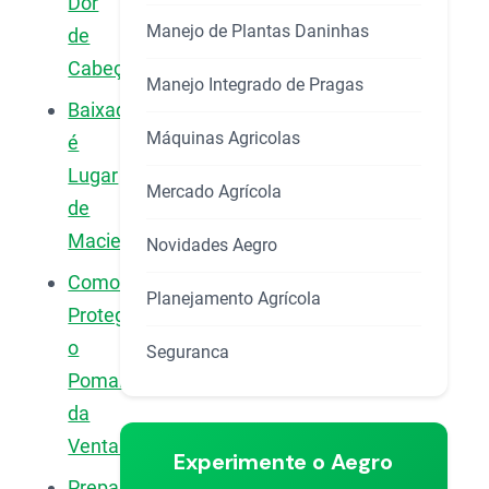
Dor
Manejo de Plantas Daninhas
de
Cabeça?
Manejo Integrado de Pragas
Baixada
Máquinas Agricolas
é
Lugar
Mercado Agrícola
de
Macieira?
Novidades Aegro
Como
Planejamento Agrícola
Proteger
o
Seguranca
Pomar
da
Ventania?
Experimente o Aegro
Preparando