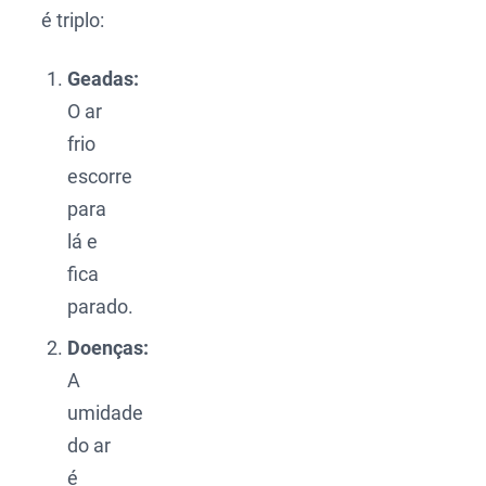
é triplo:
Geadas:
O ar
frio
escorre
para
lá e
fica
parado.
Doenças:
A
umidade
do ar
é