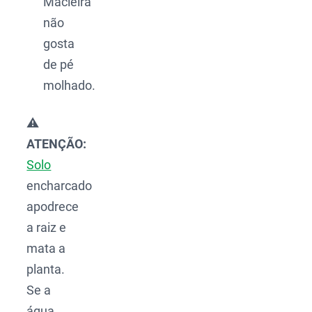
Macieira
não
gosta
de pé
molhado.
⚠️
ATENÇÃO:
Solo
encharcado
apodrece
a raiz e
mata a
planta.
Se a
água