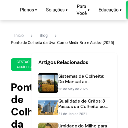
Para
Planos
Soluções
Educação
▾
▾
▾
▾
Você
navigate_next
navigate_next
Início
Blog
Ponto de Colheita da Uva: Como Medir Brix e Acidez [2025]
2 de
12
Artigos Relacionados
Mar
min
GESTÃO
AGRÍCOLA
de
de
2025
leitura
Sistemas de Colheita:
Do Manual ao
Ponto
Automatizado, Qual o
26 de May de 2025
Melhor para Sua
de
Lavoura?
Qualidade de Grãos: 3
Passos da Colheita ao
Colheita
Armazenamento
21 de Jan de 2021
da
Umidade do Milho para