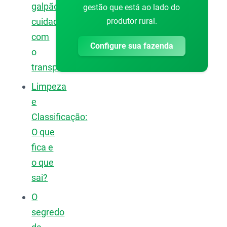
galpão:
gestão que está ao lado do
produtor rural.
cuidados
com
Configure sua fazenda
o
transporte
Limpeza
e
Classificação:
O que
fica e
o que
sai?
O
segredo