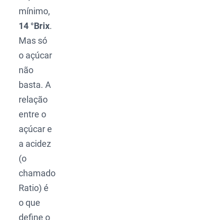
mínimo,
14 °Brix
.
Mas só
o açúcar
não
basta. A
relação
entre o
açúcar e
a acidez
(o
chamado
Ratio) é
o que
define o