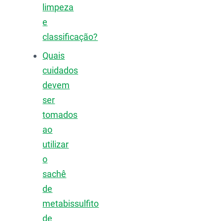
limpeza
e
classificação?
Quais
cuidados
devem
ser
tomados
ao
utilizar
o
sachê
de
metabissulfito
de