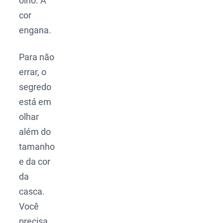
olho. A
cor
engana.
Para não
errar, o
segredo
está em
olhar
além do
tamanho
e da cor
da
casca.
Você
precisa