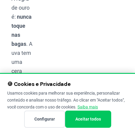
de ouro
é:
nunca
toque
nas
bagas
. A
uva tem
uma
cera
natural
🍪 Cookies e Privacidade
chamada
Usamos cookies para melhorar sua experiência, personalizar
“pruína”.
conteúdo e analisar nosso tráfego. Ao clicar em "Aceitar todos",
Ela
você concorda com o uso de cookies.
Saiba mais
protege
Configurar
Aceitar todos
a fruta.
Se você