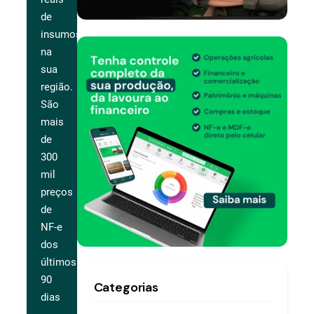
de
insumos
na
sua
região.
São
mais
de
300
mil
preços
de
NF-e
dos
últimos
90
Categorias
dias