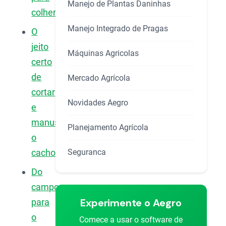
Manejo de Plantas Daninhas
colher?
Manejo Integrado de Pragas
O
jeito
Máquinas Agricolas
certo
de
Mercado Agrícola
cortar
Novidades Aegro
e
manusear
Planejamento Agrícola
o
Seguranca
cacho
Do
campo
Experimente o Aegro
para
o
Comece a usar o software de