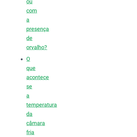
ou
com
a
presença
de
orvalho?
O
que
acontece
se
a
temperatura
da
câmara
fria