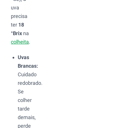
uva
precisa
ter
18
°Brix
na
colheita
.
Uvas
Brancas:
Cuidado
redobrado.
Se
colher
tarde
demais,
perde