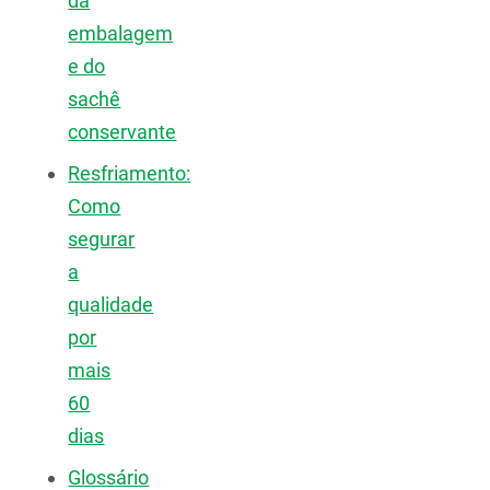
da
embalagem
e do
sachê
conservante
Resfriamento:
Como
segurar
a
qualidade
por
mais
60
dias
Glossário