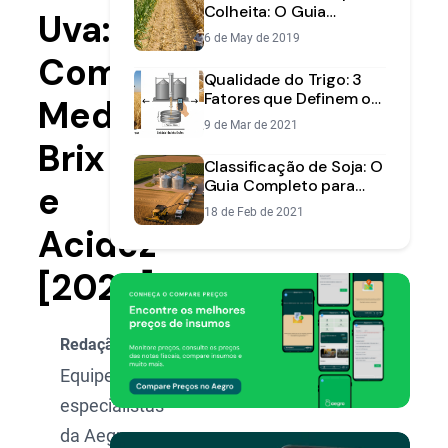
Colheita: O Guia
Uva:
Completo para Evitar
6 de May de 2019
Perdas
Como
Qualidade do Trigo: 3
Fatores que Definem o
Medir
Preço da sua Safra
9 de Mar de 2021
Brix
Classificação de Soja: O
Guia Completo para
e
Aumentar sua
18 de Feb de 2021
Rentabilidade
Acidez
[2025]
Redação Aegro
Equipe de
especialistas
da Aegro,