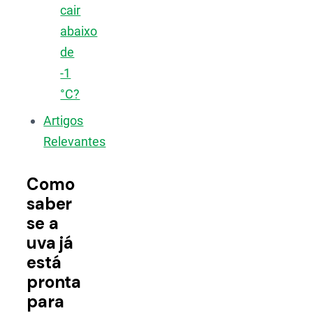
cair
abaixo
de
-1
°C?
Artigos
Relevantes
Como
saber
se a
uva já
está
pronta
para