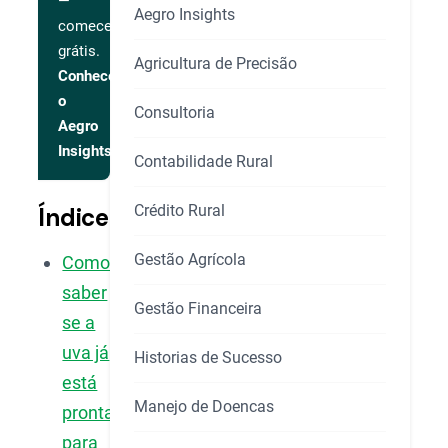
—
Aegro Insights
comece
grátis.
Agricultura de Precisão
Conhecer
o
Consultoria
Aegro
Insights
Contabilidade Rural
Crédito Rural
Índice
Gestão Agrícola
Como
saber
Gestão Financeira
se a
uva já
Historias de Sucesso
está
Manejo de Doencas
pronta
para