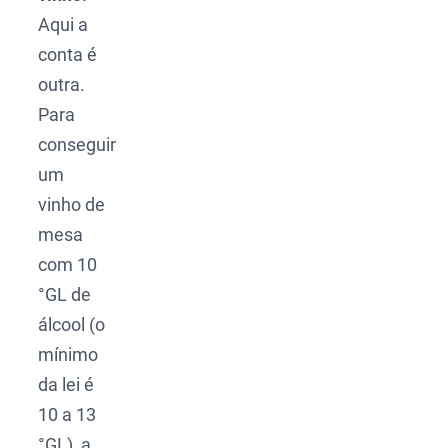
Aqui a
conta é
outra.
Para
conseguir
um
vinho de
mesa
com 10
°GL de
álcool (o
mínimo
da lei é
10 a 13
°GL), a