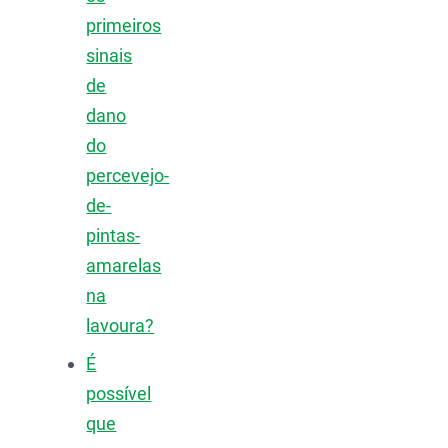
primeiros
sinais
de
dano
do
percevejo-
de-
pintas-
amarelas
na
lavoura?
É
possível
que