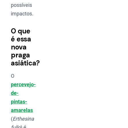
possíveis
impactos.
O que
é essa
nova
praga
asiática?
O
percevejo-
de-
pintas-
amarelas
(
Erthesina
fullo
) é