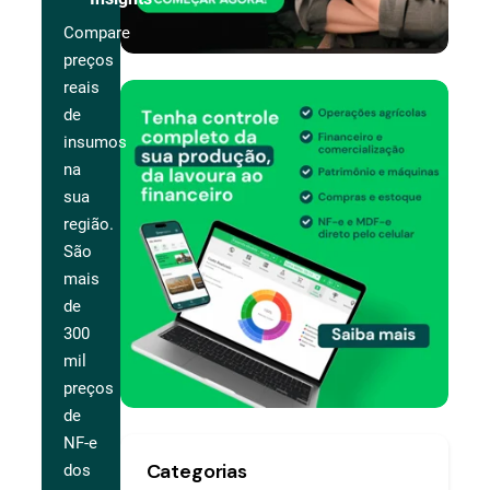
Compare
preços
reais
de
insumos
na
sua
região.
São
mais
de
300
mil
preços
de
NF-e
Categorias
dos