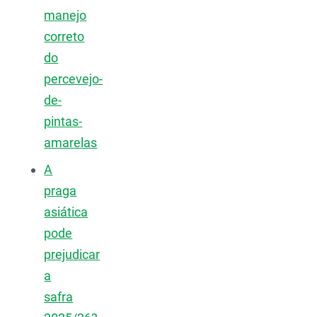
manejo
correto
do
percevejo-
de-
pintas-
amarelas
A
praga
asiática
pode
prejudicar
a
safra