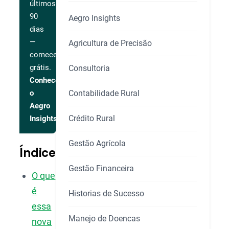
últimos
90
Aegro Insights
dias
—
Agricultura de Precisão
comece
grátis.
Consultoria
Conhecer
Contabilidade Rural
o
Aegro
Crédito Rural
Insights
Gestão Agrícola
Índice
Gestão Financeira
O que
é
Historias de Sucesso
essa
Manejo de Doencas
nova