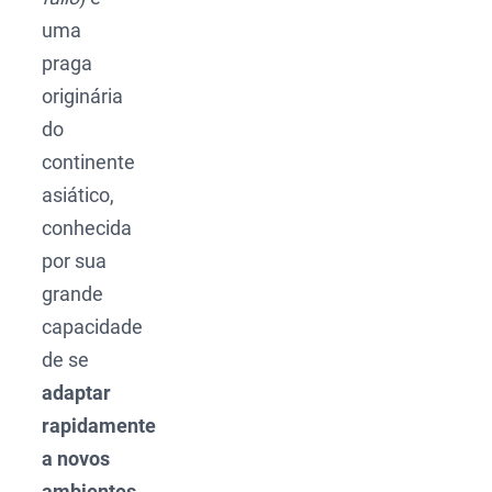
uma
praga
originária
do
continente
asiático,
conhecida
por sua
grande
capacidade
de se
adaptar
rapidamente
a novos
ambientes
.