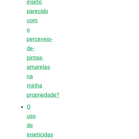
inseto
parecido
com
o
percevejo-
de-
pintas-
amarelas
na
minha
propriedade?
O
uso
de
inseticidas