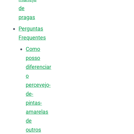
de
pragas
Perguntas
Frequentes
Como
posso
diferenciar
o
percevejo-
de-
pintas-
amarelas
de
outros