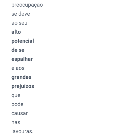
preocupação
se deve
ao seu
alto
potencial
de se
espalhar
e aos
grandes
prejuízos
que
pode
causar
nas
lavouras.