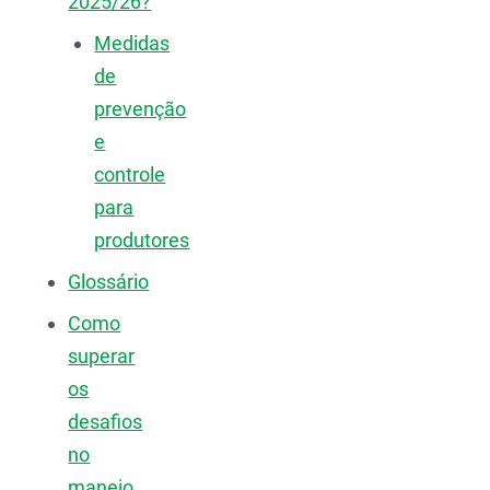
2025/26?
Medidas
de
prevenção
e
controle
para
produtores
Glossário
Como
superar
os
desafios
no
manejo