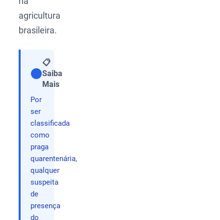
na
agricultura
brasileira.
📋
Saiba
Compartilhar
Mais
Por
ser
classificada
como
praga
quarentenária,
qualquer
suspeita
de
presença
do