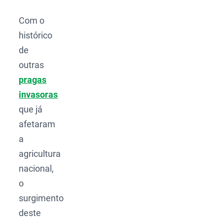
Com o
histórico
de
outras
pragas
invasoras
que já
afetaram
a
agricultura
nacional,
o
surgimento
deste