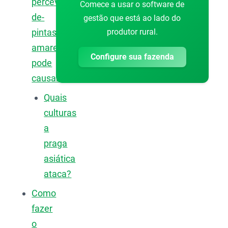
percevejo-
Comece a usar o software de
de-
gestão que está ao lado do
produtor rural.
pintas-
amarelas
Configure sua fazenda
pode
causar?
Quais
culturas
a
praga
asiática
ataca?
Como
fazer
o