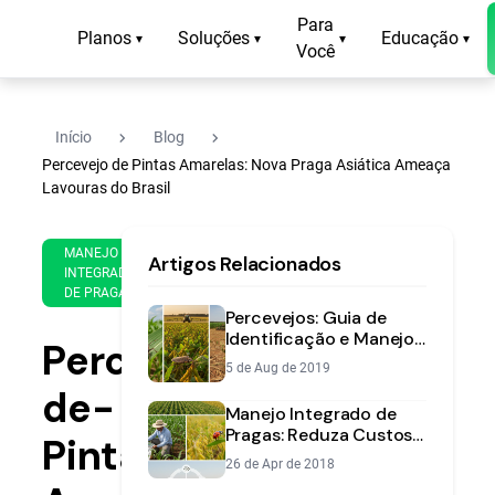
Para
Planos
Soluções
Educação
▾
▾
▾
▾
Você
navigate_next
navigate_next
Início
Blog
Percevejo de Pintas Amarelas: Nova Praga Asiática Ameaça
Lavouras do Brasil
1 de
12
MANEJO
Artigos Relacionados
May
min
INTEGRADO
de
de
DE PRAGAS
2025
leitura
Percevejos: Guia de
Identificação e Manejo
Percevejo-
[2025] | Aegro
5 de Aug de 2019
de-
Manejo Integrado de
Pragas: Reduza Custos
Pintas-
e Proteja sua Lavoura
26 de Apr de 2018