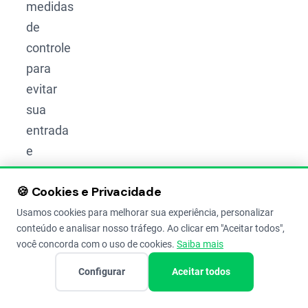
medidas
de
controle
para
evitar
sua
entrada
e
disseminação.
🍪 Cookies e Privacidade
Sua alta
Usamos cookies para melhorar sua experiência, personalizar
mobilidade
conteúdo e analisar nosso tráfego. Ao clicar em "Aceitar todos",
você concorda com o uso de cookies.
Saiba mais
e a
capacidade
Configurar
Aceitar todos
de