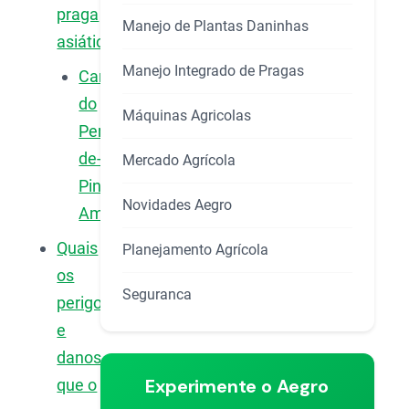
praga
Manejo de Plantas Daninhas
asiática?
Manejo Integrado de Pragas
Características
do
Máquinas Agricolas
Percevejo-
de-
Mercado Agrícola
Pintas-
Novidades Aegro
Amarelas
Quais
Planejamento Agrícola
os
Seguranca
perigos
e
danos
Experimente o Aegro
que o