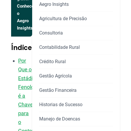
Aegro Insights
Conhecer
o
Agricultura de Precisão
Aegro
Insights
Consultoria
Índice
Contabilidade Rural
Por
Crédito Rural
Que o
Gestão Agrícola
Estádio
Fenológico
Gestão Financeira
é a
Chave
Historias de Sucesso
para
Manejo de Doencas
o
Controle