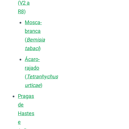
(V2 a
R8)
Mosca-
branca
(
Bemisia
tabaci
)
Ácaro-
rajado
(
Tetranhychus
urticae
)
Pragas
de
Hastes
e