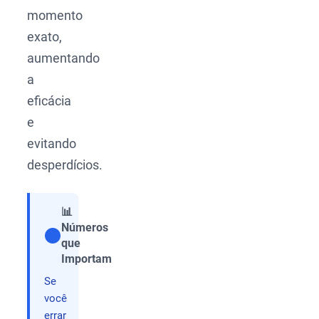
momento
exato,
aumentando
a
eficácia
e
evitando
desperdícios.
📊
Números
que
Compartilhar
Importam
Se
você
errar