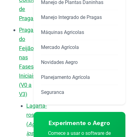
Manejo de Plantas Daninhas
de
Manejo Integrado de Pragas
Pragas?
Pragas
Máquinas Agricolas
do
Mercado Agrícola
Feijão
nas
Novidades Aegro
Fases
Iniciais
Planejamento Agrícola
(V0 a
Seguranca
V3)
Lagarta-
rosca
Experimente o Aegro
(
Agrotis
ipsilon
)
Comece a usar o software de