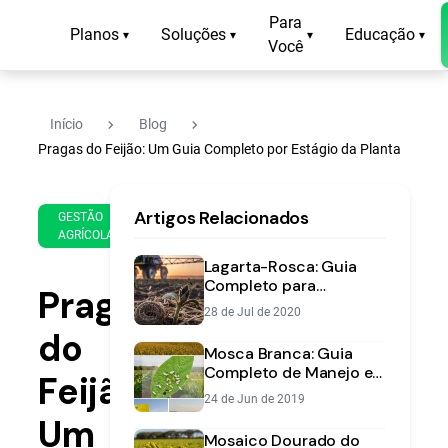
Para
Planos
Soluções
Educação
▾
▾
▾
▾
Você
navigate_next
navigate_next
Início
Blog
Pragas do Feijão: Um Guia Completo por Estágio da Planta
1 de
14
Artigos Relacionados
Jun
min
GESTÃO
AGRÍCOLA
de
de
2020
leitura
Lagarta-Rosca: Guia
Completo para
Pragas
Identificar e Controlar
28 de Jul de 2020
esta Praga Silenciosa
do
Mosca Branca: Guia
Completo de Manejo e
Feijão:
Controle | Aegro
24 de Jun de 2019
Um
Mosaico Dourado do