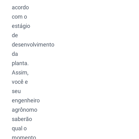
acordo
com o
estágio
de
desenvolvimento
da
planta.
Assim,
você e
seu
engenheiro
agrônomo
saberão
qual o
momento