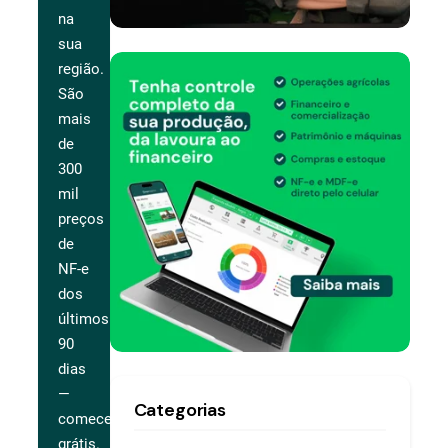
na
sua
região.
São
mais
de
300
mil
preços
de
NF-e
dos
últimos
90
dias
—
Categorias
comece
grátis.