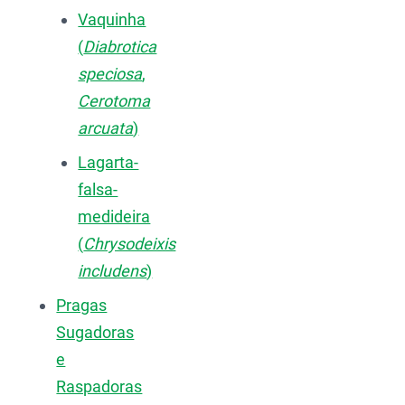
Vaquinha
(
Diabrotica
speciosa
,
Cerotoma
arcuata
)
Lagarta-
falsa-
medideira
(
Chrysodeixis
includens
)
Pragas
Sugadoras
e
Raspadoras