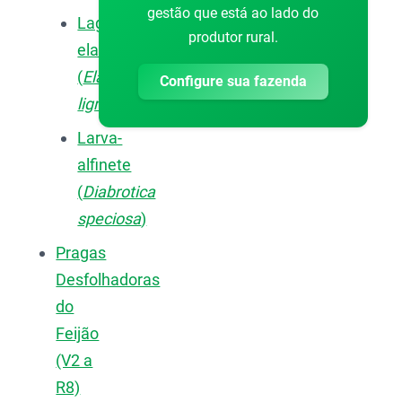
gestão que está ao lado do
Lagarta-
produtor rural.
elasmo
(
Elasmopalpus
Configure sua fazenda
lignosellus
)
Larva-
alfinete
(
Diabrotica
speciosa
)
Pragas
Desfolhadoras
do
Feijão
(V2 a
R8)