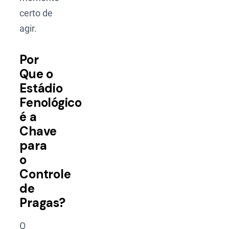
certo de
agir.
Por
Que o
Estádio
Fenológico
é a
Chave
para
o
Controle
de
Pragas?
O