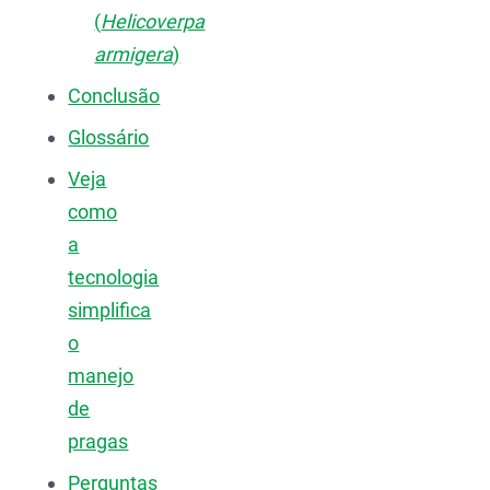
(
Helicoverpa
armigera
)
Conclusão
Glossário
Veja
como
a
tecnologia
simplifica
o
manejo
de
pragas
Perguntas