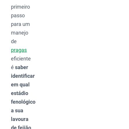
primeiro
passo
para um
manejo
de
pragas
eficiente
é
saber
identificar
em qual
estádio
fenológico
a sua
lavoura
de feijão