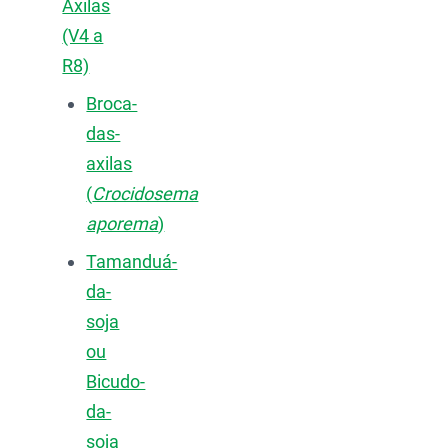
Axilas
(V4 a
R8)
Broca-
das-
axilas
(
Crocidosema
aporema
)
Tamanduá-
da-
soja
ou
Bicudo-
da-
soja