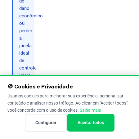
de
dano
econômico
ou
perder
a
janela
ideal
de
controle
inicial.
🍪 Cookies e Privacidade
Antes de
Usamos cookies para melhorar sua experiência, personalizar
conteúdo e analisar nosso tráfego. Ao clicar em "Aceitar todos",
falarmos
você concorda com o uso de cookies.
Saiba mais
das
Configurar
Aceitar todos
pragas
,
vamos