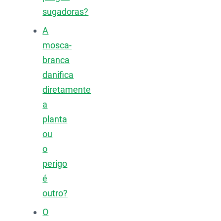
sugadoras?
A
mosca-
branca
danifica
diretamente
a
planta
ou
o
perigo
é
outro?
O