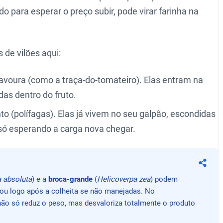
o para esperar o preço subir, pode virar farinha na
 de vilões aqui:
lavoura (como a traça-do-tomateiro). Elas entram na
as dentro do fruto.
(polífagas). Elas já vivem no seu galpão, escondidas
 só esperando a carga nova chegar.
Compa
a absoluta
) e a
broca-grande
(
Helicoverpa zea
) podem
u logo após a colheita se não manejadas. No
ão só reduz o peso, mas desvaloriza totalmente o produto