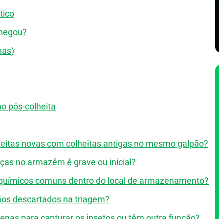
tico
Chegou?
has)
no pós-colheita
lheitas novas com colheitas antigas no mesmo galpão?
aças no armazém é grave ou inicial?
das químicos comuns dentro do local de armazenamento?
rãos descartados na triagem?
nas para capturar os insetos ou têm outra função?