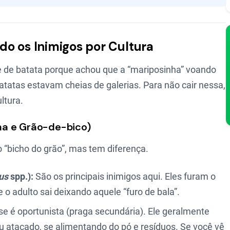
o os Inimigos por Cultura
ote de batata porque achou que a “mariposinha” voando
batatas estavam cheias de galerias. Para não cair nessa,
ltura.
lha e Grão-de-bico)
 “bicho do grão”, mas tem diferença.
us
spp.):
São os principais inimigos aqui. Eles furam o
 o adulto sai deixando aquele “furo de bala”.
e é oportunista (praga secundária). Ele geralmente
u atacado, se alimentando do pó e resíduos. Se você vê