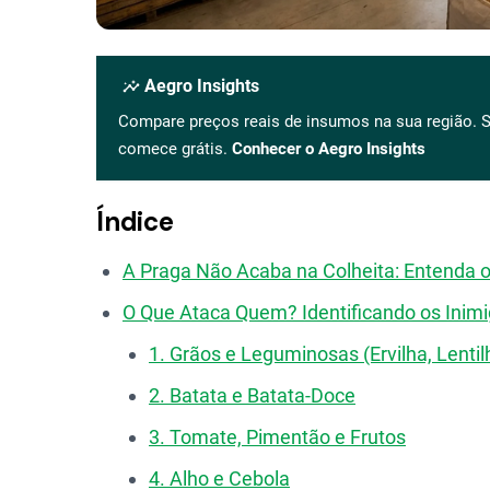
insights
Aegro Insights
Compare preços reais de insumos na sua região. S
comece grátis.
Conhecer o Aegro Insights
Índice
A Praga Não Acaba na Colheita: Entenda o
O Que Ataca Quem? Identificando os Inimi
1. Grãos e Leguminosas (Ervilha, Lentil
2. Batata e Batata-Doce
3. Tomate, Pimentão e Frutos
4. Alho e Cebola