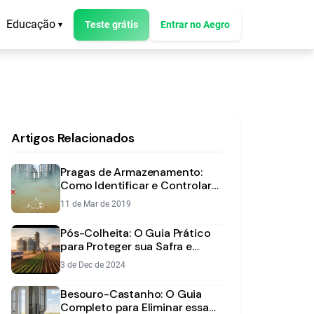
Educação
Teste grátis
Entrar no Aegro
▾
Artigos Relacionados
Pragas de Armazenamento:
Como Identificar e Controlar
Após a Colheita
11 de Mar de 2019
Pós-Colheita: O Guia Prático
para Proteger sua Safra e
Maximizar Lucros
3 de Dec de 2024
Besouro-Castanho: O Guia
Completo para Eliminar essa