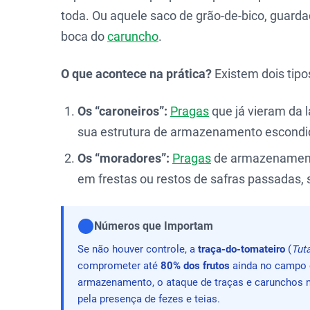
toda. Ou aquele saco de grão-de-bico, guardad
boca do
caruncho
.
O que acontece na prática?
Existem dois tipos
Os “caroneiros”:
Pragas
que já vieram da 
sua estrutura de armazenamento escondid
Os “moradores”:
Pragas
de armazenamento 
em frestas ou restos de safras passadas,
Números que Importam
Se não houver controle, a
traça-do-tomateiro
(
Tut
comprometer até
80% dos frutos
ainda no campo o
armazenamento, o ataque de traças e carunchos n
pela presença de fezes e teias.