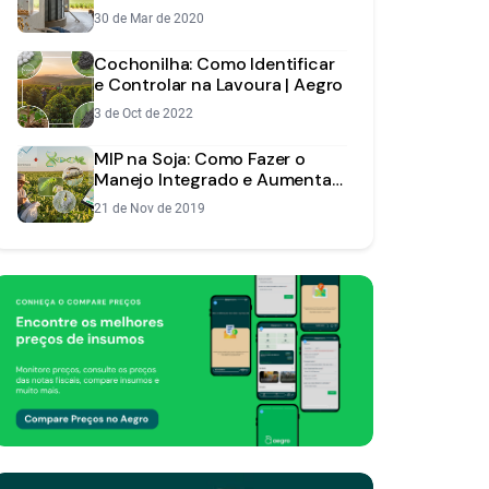
Praga dos Grãos Armazenados
30 de Mar de 2020
Cochonilha: Como Identificar
e Controlar na Lavoura | Aegro
3 de Oct de 2022
MIP na Soja: Como Fazer o
Manejo Integrado e Aumentar
a Rentabilidade
21 de Nov de 2019