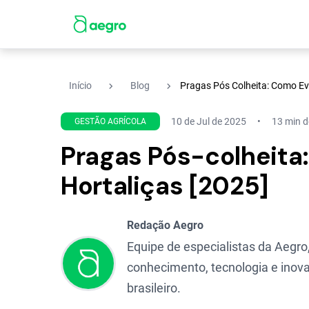
navigate_next
navigate_next
Início
Blog
Pragas Pós Colheita: Como Ev
10 de Jul de 2025
13 min de
GESTÃO AGRÍCOLA
Pragas Pós-colheita
Hortaliças [2025]
Redação Aegro
Equipe de especialistas da Aegro,
conhecimento, tecnologia e inova
brasileiro.