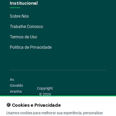
Institucional
Sobre Nós
Trabalhe Conosco
Termos de Uso
Política de Privacidade
Av.
Osvaldo
Copyright
Aranha
© 2026
1022 –
Aegro.
Bom
🍪 Cookies e Privacidade
play_circle
camera_alt
public
work
Todos os
Fim,
direitos
Usamos cookies para melhorar sua experiência, personalizar
Porto