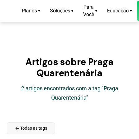
Para
Planos
Soluções
Educação
▾
▾
▾
▾
Você
Artigos sobre Praga
Quarentenária
2 artigos encontrados com a tag "Praga
Quarentenária"
arrow_back
Todas as tags