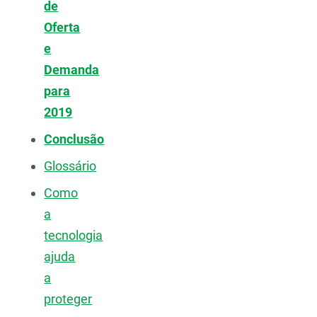
de
Oferta
e
Demanda
para
2019
Conclusão
Glossário
Como
a
tecnologia
ajuda
a
proteger