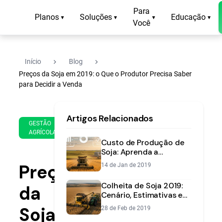
Para
Planos
Soluções
Educação
▾
▾
▾
▾
Você
navigate_next
navigate_next
Início
Blog
Preços da Soja em 2019: o Que o Produtor Precisa Saber
para Decidir a Venda
14
14
Artigos Relacionados
de
min
GESTÃO
Feb
AGRÍCOLA
de
de
Custo de Produção de
leitura
2019
Soja: Aprenda a
Calcular e Garanta Seu
Preços
14 de Jan de 2019
Lucro
Colheita de Soja 2019:
da
Cenário, Estimativas e
Estratégias de Venda
Soja
28 de Feb de 2019