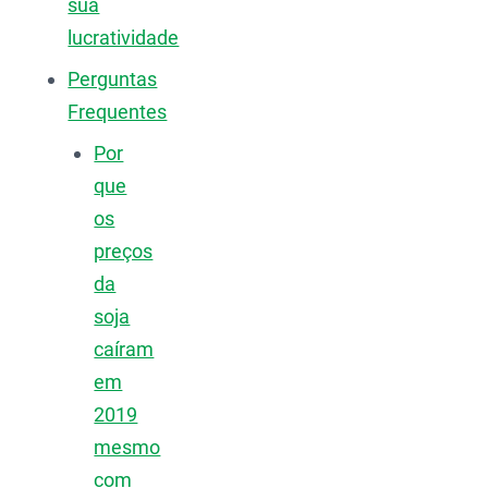
sua
lucratividade
Perguntas
Frequentes
Por
que
os
preços
da
soja
caíram
em
2019
mesmo
com