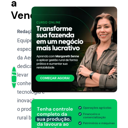
a
Venda
Redação Aegro
Equipe de
especialistas
da Aegro,
dedicada a
levar
conhecimento,
tecnologia e
inovação para
o produtor
rural brasileiro.