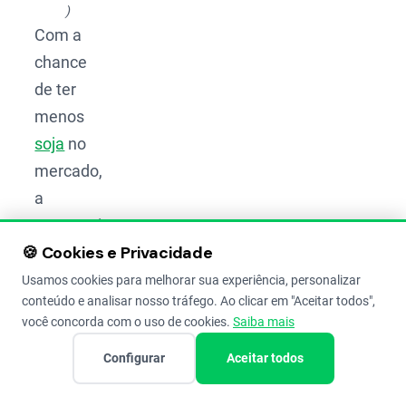
)
Com a
chance
de ter
menos
soja
no
mercado,
a
expectativa
🍪 Cookies e Privacidade
seria de
preços
Usamos cookies para melhorar sua experiência, personalizar
conteúdo e analisar nosso tráfego. Ao clicar em "Aceitar todos",
mais
você concorda com o uso de cookies.
Saiba mais
altos.
Configurar
Aceitar todos
Por isso,
não