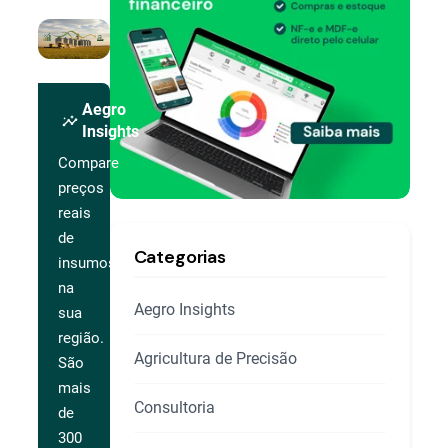
Aegro
insights
Insights
Compare
preços
reais
de
Categorias
insumos
na
Aegro Insights
sua
região.
Agricultura de Precisão
São
mais
Consultoria
de
300