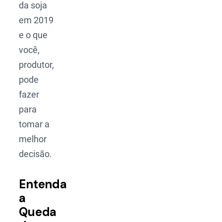
da soja
em 2019
e o que
você,
produtor,
pode
fazer
para
tomar a
melhor
decisão.
Entenda
a
Queda