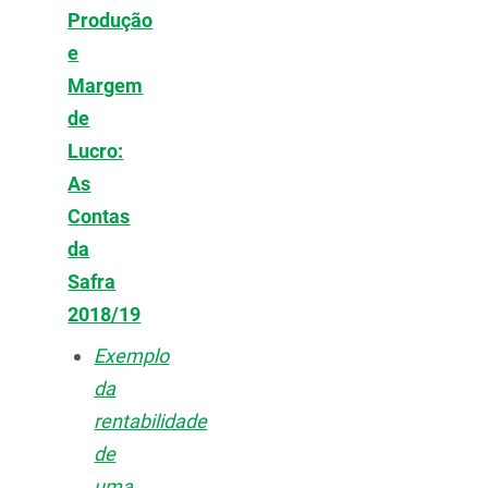
Produção
e
Margem
de
Lucro:
As
Contas
da
Safra
2018/19
Exemplo
da
rentabilidade
de
uma