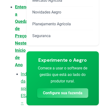
Mercado Agrícola
Entenda
Novidades Aegro
a
Queda
Planejamento Agrícola
de
Preços
Seguranca
Neste
Início
de
Experimente o Aegro
Ano
Comece a usar o software de
Indicador
gestão que está ao lado do
da
produtor rural.
soja
Configure sua fazenda
ESALQ/BM&FBovespa
–