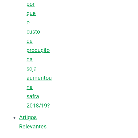
por
que
o
custo
de
produção
da
soja
aumentou
na
safra
2018/19?
Artigos
Relevantes