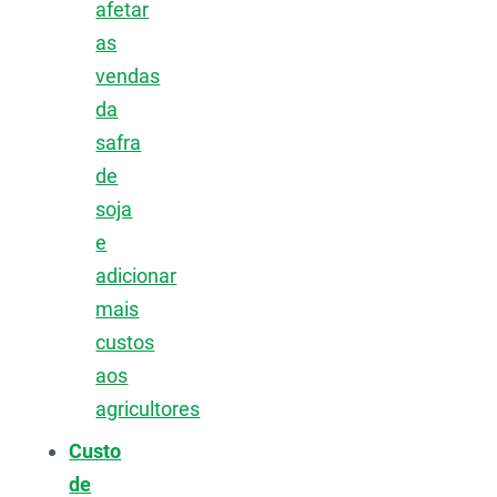
afetar
as
vendas
da
safra
de
soja
e
adicionar
mais
custos
aos
agricultores
Custo
de