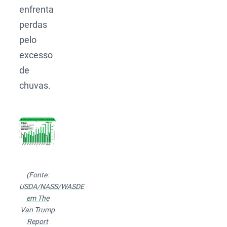
enfrenta
perdas
pelo
excesso
de
chuvas.
(Fonte:
USDA/NASS/WASDE
em The
Van Trump
Report