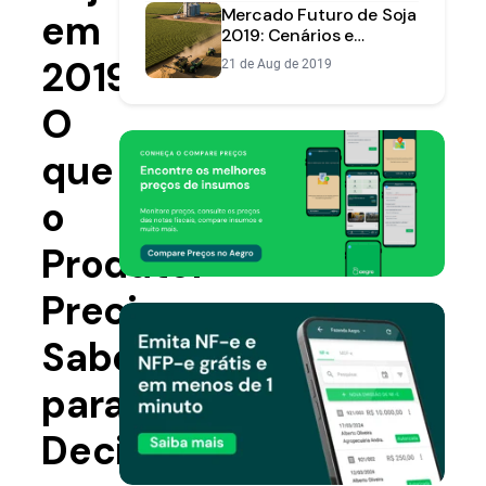
Mercado Futuro de Soja
em
2019: Cenários e
Estratégias para o
2019:
21 de Aug de 2019
Produtor
O
que
o
Produtor
Precisa
Saber
para
Decidir