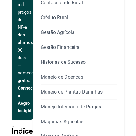
Contabilidade Rural
mil
preços
Crédito Rural
de
NF-e
Gestão Agrícola
dos
últimos
Gestão Financeira
90
dias
Historias de Sucesso
—
comece
Manejo de Doencas
grátis.
Conhecer
Manejo de Plantas Daninhas
o
Aegro
Manejo Integrado de Pragas
Insights
Máquinas Agricolas
Índice