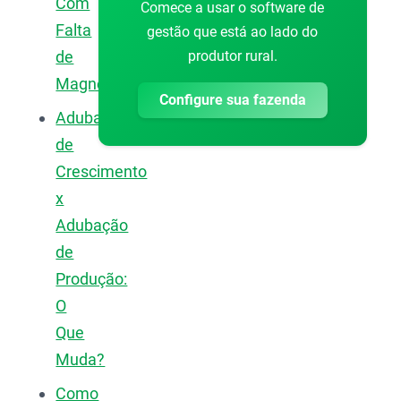
Com
Comece a usar o software de
Falta
gestão que está ao lado do
produtor rural.
de
Magnésio?
Configure sua fazenda
Adubação
de
Crescimento
x
Adubação
de
Produção:
O
Que
Muda?
Como