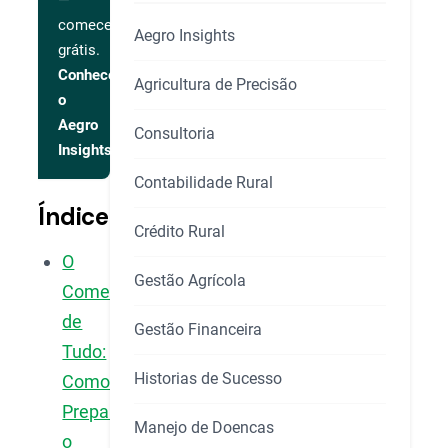
—
comece
Aegro Insights
grátis.
Conhecer
Agricultura de Precisão
o
Aegro
Consultoria
Insights
Contabilidade Rural
Índice
Crédito Rural
O
Gestão Agrícola
Começo
de
Gestão Financeira
Tudo:
Historias de Sucesso
Como
Preparar
Manejo de Doencas
o