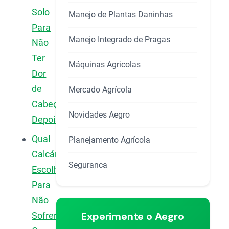
Solo
Manejo de Plantas Daninhas
Para
Manejo Integrado de Pragas
Não
Ter
Máquinas Agricolas
Dor
de
Mercado Agrícola
Cabeça
Novidades Aegro
Depois?
Qual
Planejamento Agrícola
Calcário
Seguranca
Escolher
Para
Não
Experimente o Aegro
Sofrer