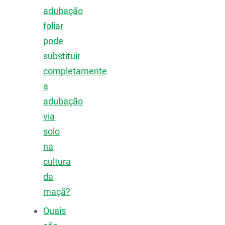
adubação
foliar
pode
substituir
completamente
a
adubação
via
solo
na
cultura
da
maçã?
Quais