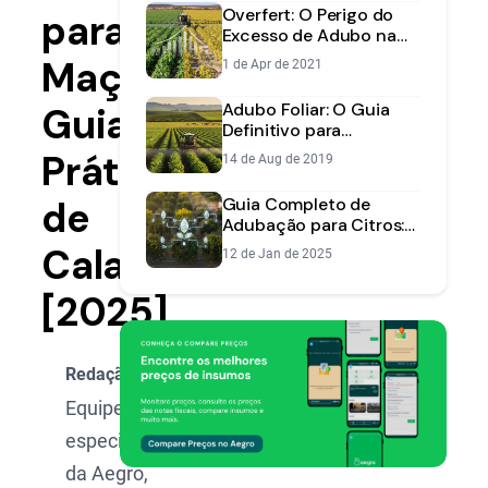
Overfert: O Perigo do
para
Excesso de Adubo na
Lavoura e Como Evitá-
Maçã:
1 de Apr de 2021
lo
Adubo Foliar: O Guia
Guia
Definitivo para
Aplicação Correta em
Prático
14 de Aug de 2019
Sua Lavoura
de
Guia Completo de
Adubação para Citros:
Do Nutriente Certo à
Calagem
12 de Jan de 2025
Aplicação Eficiente
[2025]
Redação Aegro
Equipe de
especialistas
da Aegro,