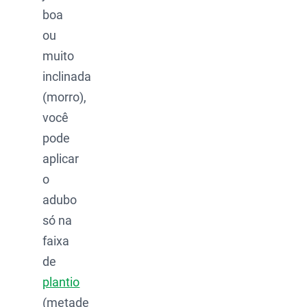
boa
ou
muito
inclinada
(morro),
você
pode
aplicar
o
adubo
só na
faixa
de
plantio
(metade