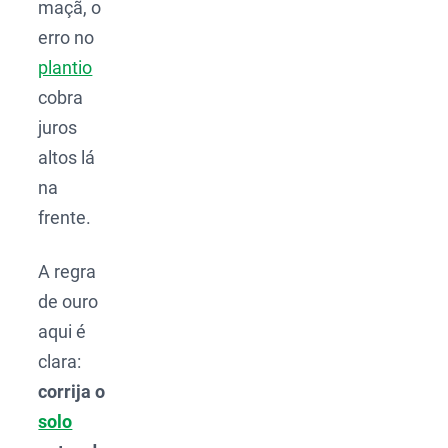
maçã, o
erro no
plantio
cobra
juros
altos lá
na
frente.
A regra
de ouro
aqui é
clara:
corrija o
solo