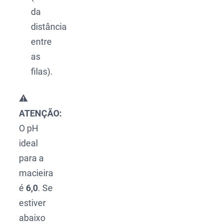
da
distância
entre
as
filas).
⚠️
ATENÇÃO:
O pH
ideal
para a
macieira
é
6,0
. Se
estiver
abaixo