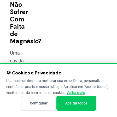
Não
Sofrer
Com
Falta
de
Magnésio?
Uma
dúvida
que
🍪 Cookies e Privacidade
sempre
Usamos cookies para melhorar sua experiência, personalizar
aparece
conteúdo e analisar nosso tráfego. Ao clicar em "Aceitar todos",
na roda
você concorda com o uso de cookies.
Saiba mais
de
Configurar
Aceitar todos
conversa:
“Posso