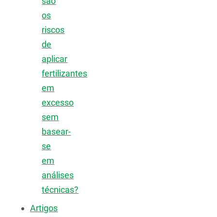
são
os
riscos
de
aplicar
fertilizantes
em
excesso
sem
basear-
se
em
análises
técnicas?
Artigos