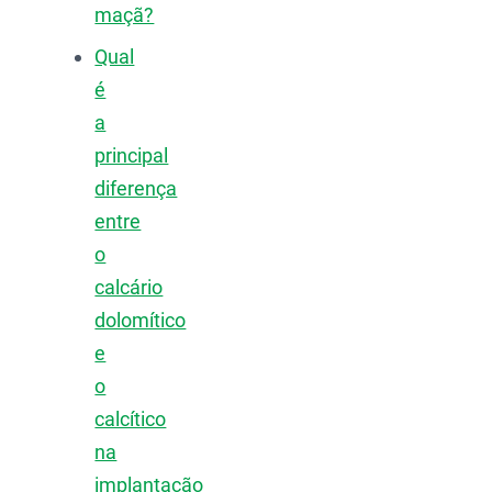
maçã?
Qual
é
a
principal
diferença
entre
o
calcário
dolomítico
e
o
calcítico
na
implantação