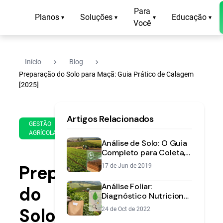
Para
Planos
Soluções
Educação
▾
▾
▾
▾
Você
navigate_next
navigate_next
Início
Blog
Preparação do Solo para Maçã: Guia Prático de Calagem
[2025]
23
13
Artigos Relacionados
de
min
GESTÃO
Jan
AGRÍCOLA
de
de
Análise de Solo: O Guia
leitura
2025
Completo para Coleta,
Interpretação e Manejo
Preparação
17 de Jun de 2019
Análise Foliar:
do
Diagnóstico Nutricional
para Maior
Solo
24 de Oct de 2022
Produtividade