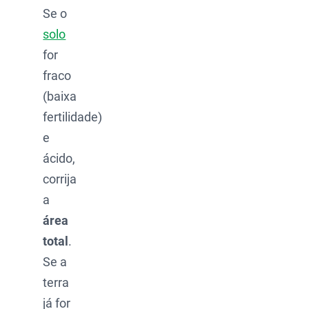
Se o
solo
for
fraco
(baixa
fertilidade)
e
ácido,
corrija
a
área
total
.
Se a
terra
já for