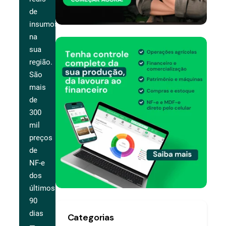
de
insumos
na
sua
região.
São
mais
de
300
mil
preços
de
NF-e
dos
últimos
90
dias
Categorias