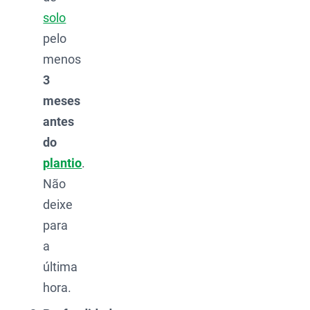
solo
pelo
menos
3
meses
antes
do
plantio
.
Não
deixe
para
a
última
hora.