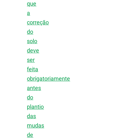
que
a
correção
do
solo
deve
ser
feita
obrigatoriamente
antes
do
plantio
das
mudas
de