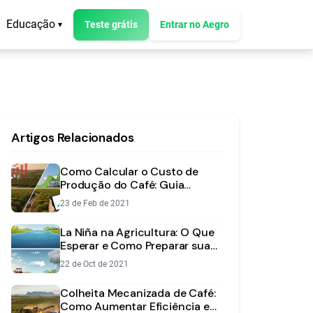
Educação
Teste grátis
Entrar no Aegro
▾
Artigos Relacionados
Como Calcular o Custo de
Produção do Café: Guia
Completo e Prático
23 de Feb de 2021
La Niña na Agricultura: O Que
Esperar e Como Preparar sua
Lavoura
22 de Oct de 2021
Colheita Mecanizada de Café:
Como Aumentar Eficiência e