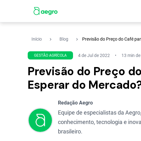
navigate_next
navigate_next
Início
Blog
Previsão do Preço do Café pa
4 de Jul de 2022
13 min de 
GESTÃO AGRÍCOLA
Previsão do Preço d
Esperar do Mercado
Redação Aegro
Equipe de especialistas da Aegro,
conhecimento, tecnologia e inova
brasileiro.