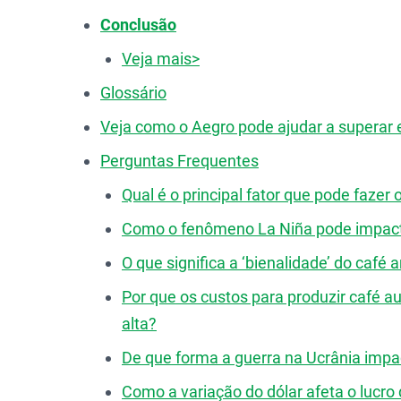
Conclusão
Veja mais>
Glossário
Veja como o Aegro pode ajudar a superar 
Perguntas Frequentes
Qual é o principal fator que pode fazer
Como o fenômeno La Niña pode impacta
O que significa a ‘bienalidade’ do café
Por que os custos para produzir café
alta?
De que forma a guerra na Ucrânia impa
Como a variação do dólar afeta o lucro d