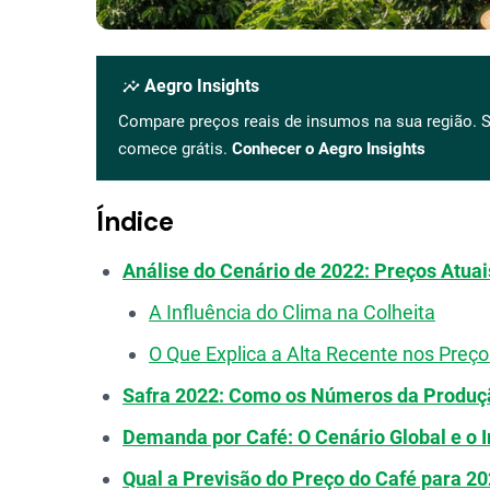
insights
Aegro Insights
Compare preços reais de insumos na sua região. S
comece grátis.
Conhecer o Aegro Insights
Índice
Análise do Cenário de 2022: Preços Atuai
A Influência do Clima na Colheita
O Que Explica a Alta Recente nos Preç
Safra 2022: Como os Números da Produç
Demanda por Café: O Cenário Global e o 
Qual a Previsão do Preço do Café para 2