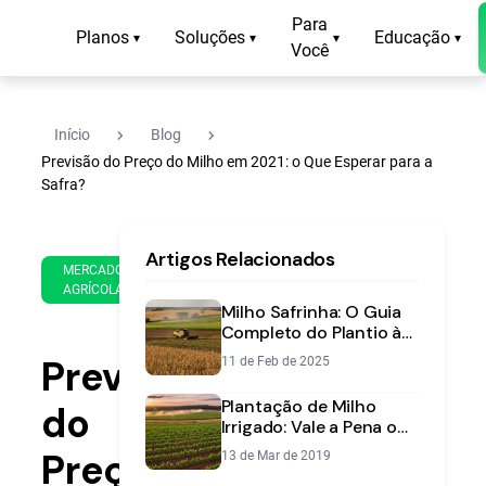
Para
Planos
Soluções
Educação
▾
▾
▾
▾
Você
navigate_next
navigate_next
Início
Blog
Previsão do Preço do Milho em 2021: o Que Esperar para a
Safra?
17
12
Artigos Relacionados
de
min
MERCADO
Feb
AGRÍCOLA
de
de
Milho Safrinha: O Guia
leitura
2021
Completo do Plantio à
Colheita Lucrativa
Previsão
11 de Feb de 2025
Plantação de Milho
do
Irrigado: Vale a Pena o
Investimento na
Preço
13 de Mar de 2019
Safrinha?