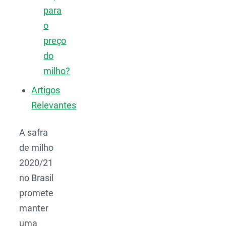
para
o
preço
do
milho?
Artigos
Relevantes
A safra
de milho
2020/21
no Brasil
promete
manter
uma