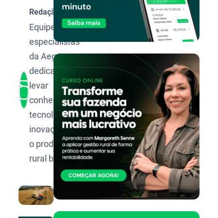
Redação Aegro
Equipe de
especialistas
da Aegro,
dedicada a
levar
conhecimento,
tecnologia e
inovação para
o produtor
rural brasileiro.