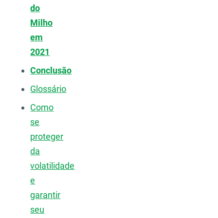
do
Milho
em
2021
Conclusão
Glossário
Como
se
proteger
da
volatilidade
e
garantir
seu