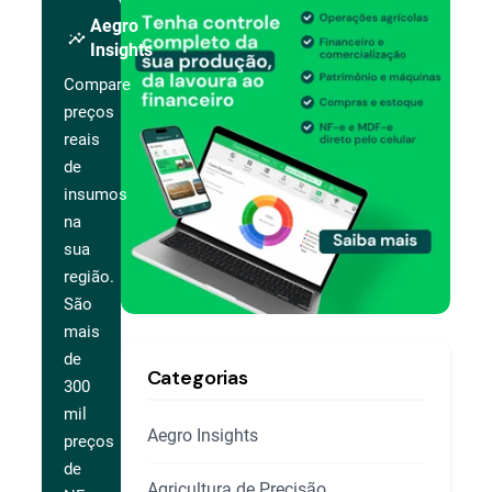
Aegro
insights
Insights
Compare
preços
reais
de
insumos
na
sua
região.
São
mais
de
Categorias
300
mil
Aegro Insights
preços
de
Agricultura de Precisão