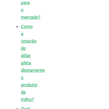
para
o
mercado?
Como
a
cotação
do
dólar
afeta
diretamente
o
produtor
de
milho?
Qual