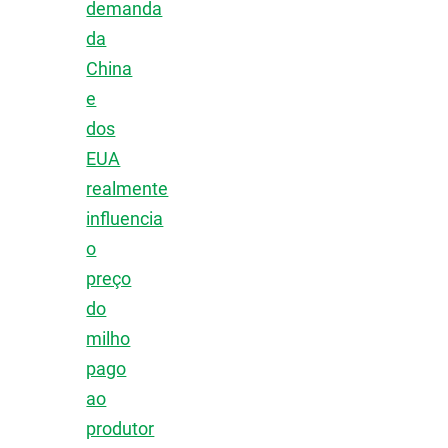
demanda
da
China
e
dos
EUA
realmente
influencia
o
preço
do
milho
pago
ao
produtor