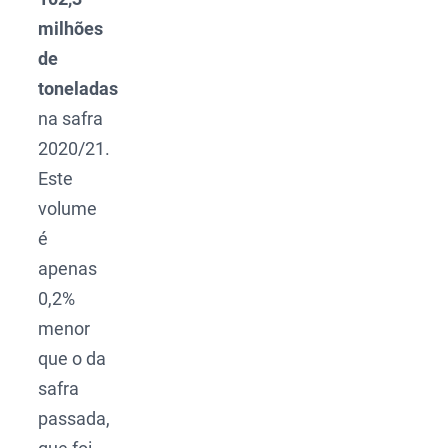
milhões
de
toneladas
na safra
2020/21.
Este
volume
é
apenas
0,2%
menor
que o da
safra
passada,