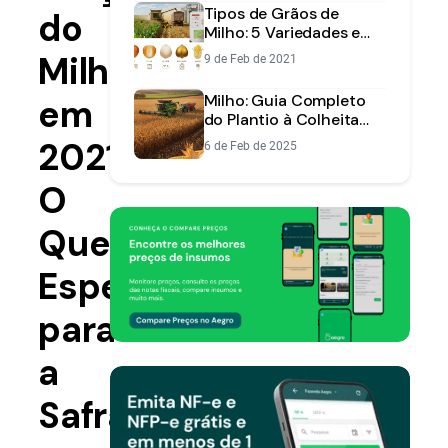
Tipos de Grãos de
do
Milho: 5 Variedades e
Cultivo | Aegro
Milho
9 de Feb de 2021
Milho: Guia Completo
em
do Plantio à Colheita
para Máxima
2021:
6 de Feb de 2025
Produtividade
O
Que
Esperar
para
a
Safra?