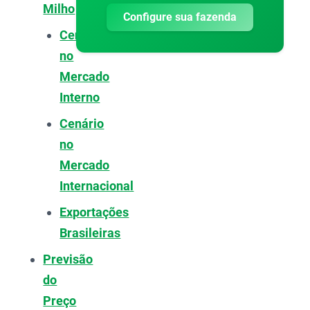
Milho
Configure sua fazenda
Cenário
no
Mercado
Interno
Cenário
no
Mercado
Internacional
Exportações
Brasileiras
Previsão
do
Preço