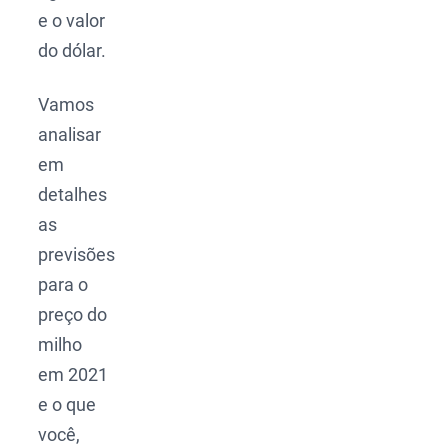
e o valor
do dólar.
Vamos
analisar
em
detalhes
as
previsões
para o
preço do
milho
em 2021
e o que
você,