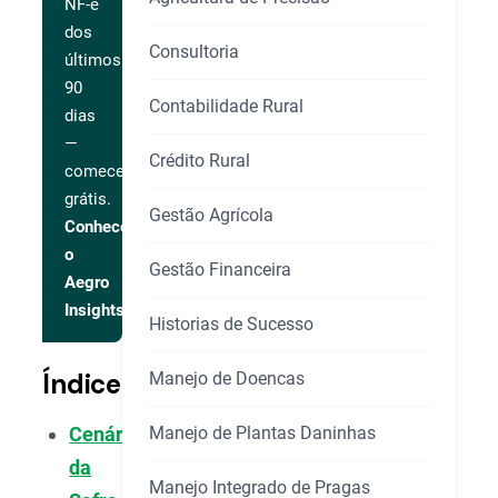
NF-e
dos
Consultoria
últimos
90
Contabilidade Rural
dias
—
Crédito Rural
comece
grátis.
Gestão Agrícola
Conhecer
o
Gestão Financeira
Aegro
Insights
Historias de Sucesso
Índice
Manejo de Doencas
Manejo de Plantas Daninhas
Cenário
da
Manejo Integrado de Pragas