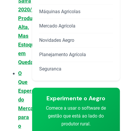
Safra
2020/21:
Máquinas Agricolas
Produção
Mercado Agrícola
Alta,
Mas
Novidades Aegro
Estoques
em
Planejamento Agrícola
Queda
Seguranca
O
Que
Esperar
Experimente o Aegro
do
Comece a usar o software de
Mercado
gestão que está ao lado do
para
produtor rural.
o