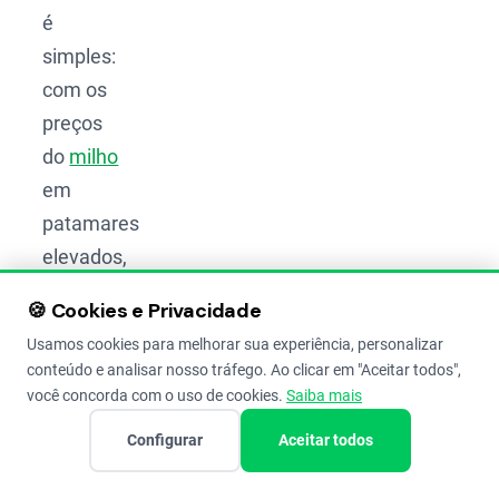
é
simples:
com os
preços
do
milho
em
patamares
elevados,
muitos
🍪 Cookies e Privacidade
agricultores
Usamos cookies para melhorar sua experiência, personalizar
se
conteúdo e analisar nosso tráfego. Ao clicar em "Aceitar todos",
sentem
você concorda com o uso de cookies.
Saiba mais
motivados
Configurar
Aceitar todos
a
plantar,