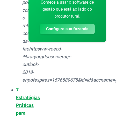
pode-
Comece a usar o software de
gestão que está ao lado do
conferir-
produtor rural.
o-
relatorio-
Configure sua fazenda
completo-
da-
faohttpswwwoecd-
ilibraryorgdocserveragr-
outlook-
2018-
enpdfexpires=1576589675&id=id&accname
7
Estratégias
Práticas
para