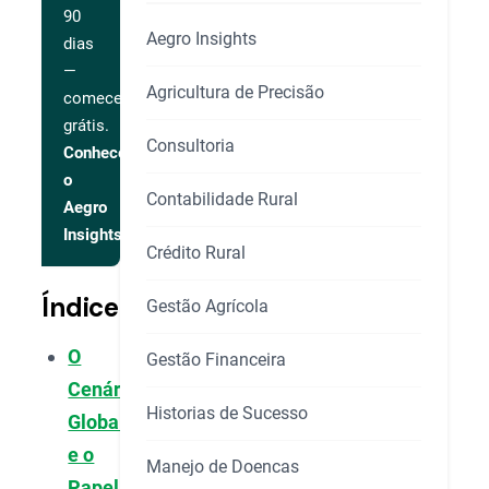
90
Aegro Insights
dias
—
Agricultura de Precisão
comece
grátis.
Consultoria
Conhecer
o
Contabilidade Rural
Aegro
Insights
Crédito Rural
Índice
Gestão Agrícola
O
Gestão Financeira
Cenário
Historias de Sucesso
Global
e o
Manejo de Doencas
Papel