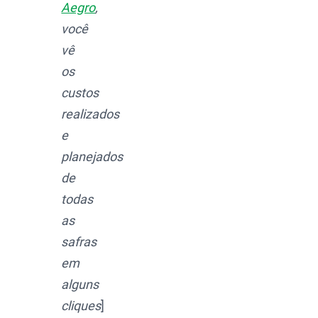
Aegro
,
você
vê
os
custos
realizados
e
planejados
de
todas
as
safras
em
alguns
cliques
]