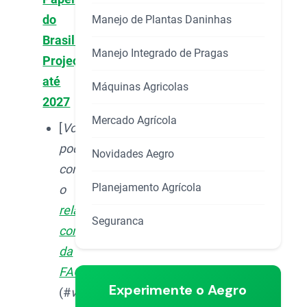
do
Manejo de Plantas Daninhas
Brasil:
Manejo Integrado de Pragas
Projeções
até
Máquinas Agricolas
2027
Mercado Agrícola
[
Você>
pode
Novidades Aegro
conferir
Planejamento Agrícola
o
relatório
Seguranca
completo
da
FAO
]
Experimente o Aegro
(#
voce>-