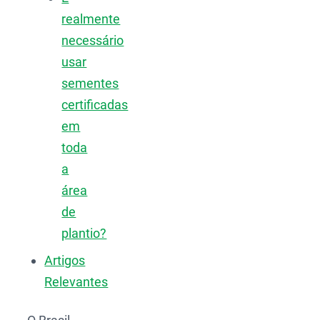
realmente
necessário
usar
sementes
certificadas
em
toda
a
área
de
plantio?
Artigos
Relevantes