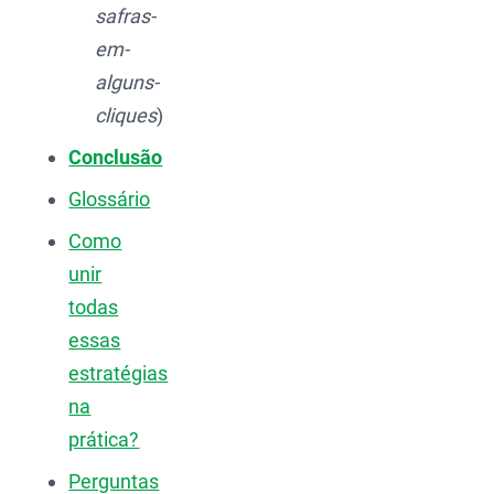
safras-
em-
alguns-
cliques
)
Conclusão
Glossário
Como
unir
todas
essas
estratégias
na
prática?
Perguntas