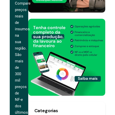
Compare
preços
reais
de
insumos
na
sua
região.
São
mais
de
300
mil
preços
de
NF-e
dos
Categorias
últimos