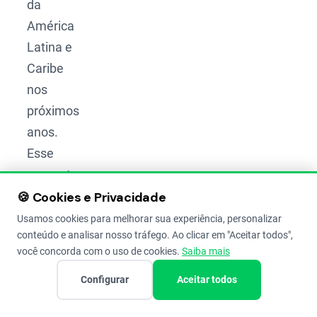
da
América
Latina e
Caribe
nos
próximos
anos.
Esse
aumento
será
🍪 Cookies e Privacidade
distribuído
Usamos cookies para melhorar sua experiência, personalizar
conteúdo e analisar nosso tráfego. Ao clicar em "Aceitar todos",
da
você concorda com o uso de cookies.
Saiba mais
seguinte
forma:
Configurar
Aceitar todos