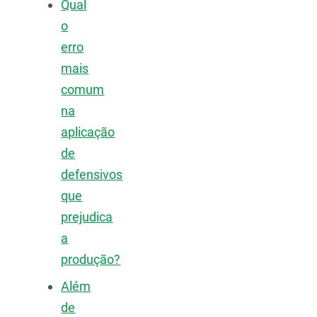
Qual
o
erro
mais
comum
na
aplicação
de
defensivos
que
prejudica
a
produção?
Além
de