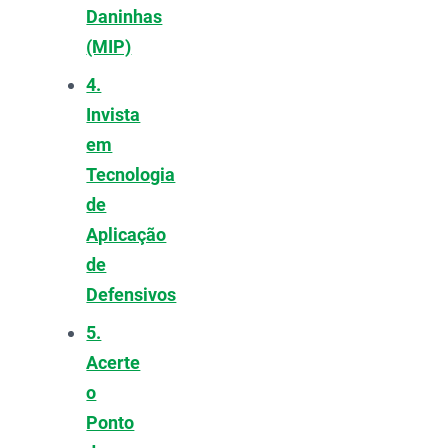
Daninhas
(MIP)
4.
Invista
em
Tecnologia
de
Aplicação
de
Defensivos
5.
Acerte
o
Ponto