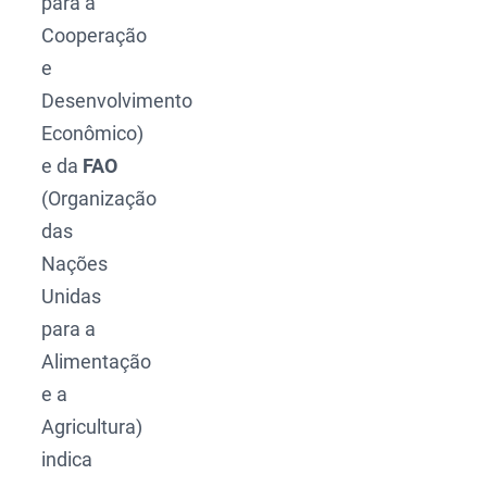
para a
Cooperação
e
Desenvolvimento
Econômico)
e da
FAO
(Organização
das
Nações
Unidas
para a
Alimentação
e a
Agricultura)
indica