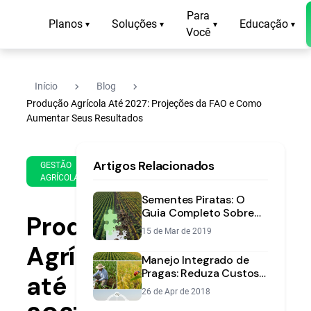
Para
Planos
Soluções
Educação
▾
▾
▾
▾
Você
navigate_next
navigate_next
Início
Blog
Produção Agrícola Até 2027: Projeções da FAO e Como
Aumentar Seus Resultados
8 de
14
Artigos Relacionados
Jan
min
GESTÃO
AGRÍCOLA
de
de
2020
leitura
Sementes Piratas: O
Guia Completo Sobre
Produção
Riscos e Como Evitar
15 de Mar de 2019
Prejuízos
Agrícola
Manejo Integrado de
Pragas: Reduza Custos
até
e Proteja sua Lavoura
26 de Apr de 2018