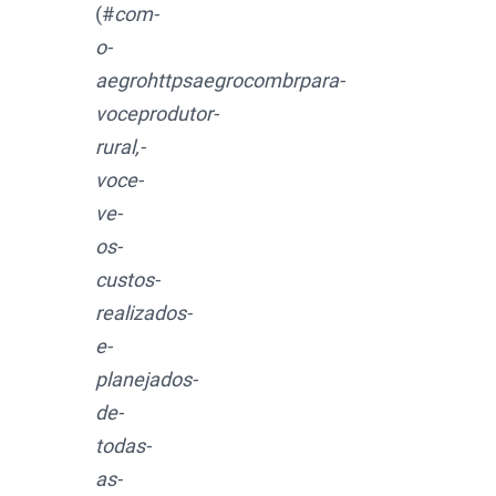
(#
com-
o-
aegrohttpsaegrocombrpara-
voceprodutor-
rural,-
voce-
ve-
os-
custos-
realizados-
e-
planejados-
de-
todas-
as-