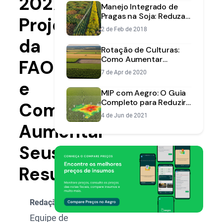
2027:
Manejo Integrado de
Pragas na Soja: Reduza
Projeções
Custos e Aumente
2 de Feb de 2018
Produtividade
da
Rotação de Culturas:
Como Aumentar
FAO
Produtividade e Saúde
7 de Apr de 2020
do Solo
e
MIP com Aegro: O Guia
Completo para Reduzir
Como
Custos e Proteger sua
4 de Jun de 2021
Lavoura
Aumentar
Seus
Resultados
Redação Aegro
Equipe de