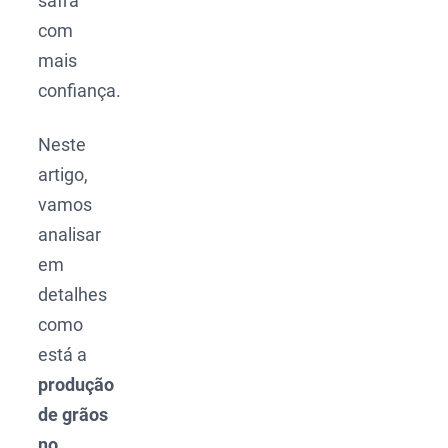
safra
com
mais
confiança.
Neste
artigo,
vamos
analisar
em
detalhes
como
está a
produção
de grãos
no