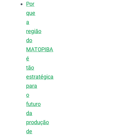
Por
que
a
região
do
MATOPIBA
é
tão
estratégica
para
o
futuro
da
produção
de