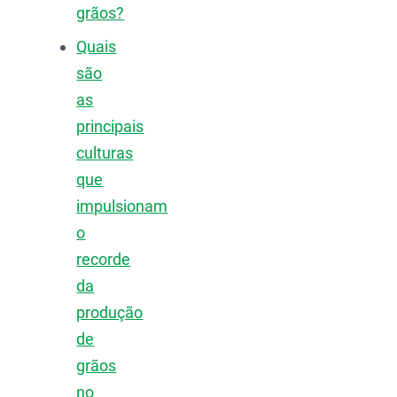
grãos?
Quais
são
as
principais
culturas
que
impulsionam
o
recorde
da
produção
de
grãos
no