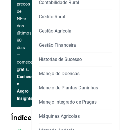
Contabilidade Rural
preços
de
Crédito Rural
NF-e
dos
Gestão Agrícola
últimos
90
Gestão Financeira
dias
—
Historias de Sucesso
comece
grátis.
Manejo de Doencas
Conhecer
o
Manejo de Plantas Daninhas
Aegro
Insights
Manejo Integrado de Pragas
Índice
Máquinas Agricolas