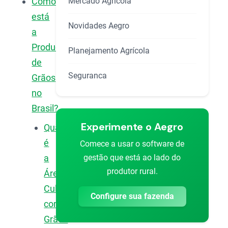
Mercado Agrícola
Como
está
Novidades Aegro
a
Produção
Planejamento Agrícola
de
Seguranca
Grãos
no
Brasil?
Experimente o Aegro
Qual
é
Comece a usar o software de
gestão que está ao lado do
a
produtor rural.
Área
Cultivada
Configure sua fazenda
com
Grãos