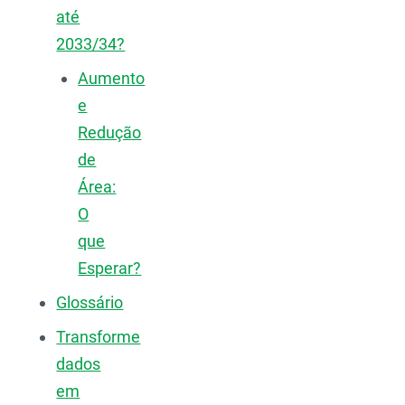
até
2033/34?
Aumento
e
Redução
de
Área:
O
que
Esperar?
Glossário
Transforme
dados
em