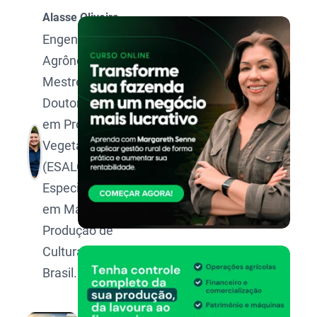
Alasse Oliveira
Engenheiro
Agrônomo,
Mestre e
Doutorando
em Produção
Vegetal pela
(ESALQ/USP).
Especialista
em Manejo e
Produção de
Culturas no
Brasil.