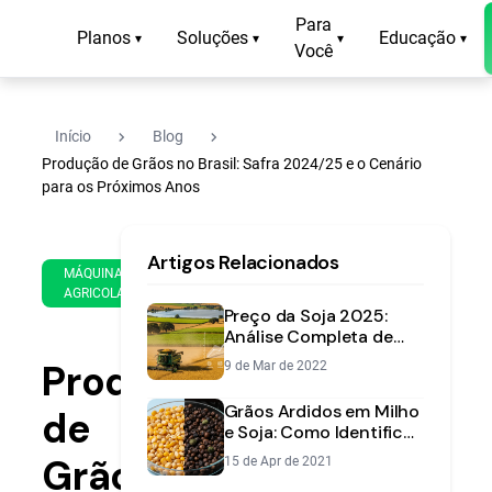
Para
Planos
Soluções
Educação
▾
▾
▾
▾
Você
navigate_next
navigate_next
Início
Blog
Produção de Grãos no Brasil: Safra 2024/25 e o Cenário
para os Próximos Anos
12
15
Artigos Relacionados
de
min
MÁQUINAS
May
AGRICOLAS
de
de
Preço da Soja 2025:
leitura
2025
Análise Completa de
Produção, Estoques e
Produção
9 de Mar de 2022
Previsões
Grãos Ardidos em Milho
de
e Soja: Como Identificar
e Evitar Perdas na Sua
Grãos
15 de Apr de 2021
Lavoura