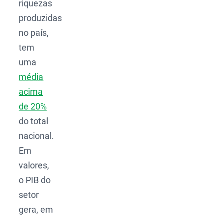
riquezas
produzidas
no país,
tem
uma
média
acima
de 20%
do total
nacional.
Em
valores,
o PIB do
setor
gera, em