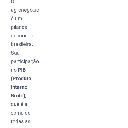
O
agronegócio
é um
pilar da
economia
brasileira.
Sua
participação
no
PIB
(Produto
Interno
Bruto)
,
que é a
soma de
todas as