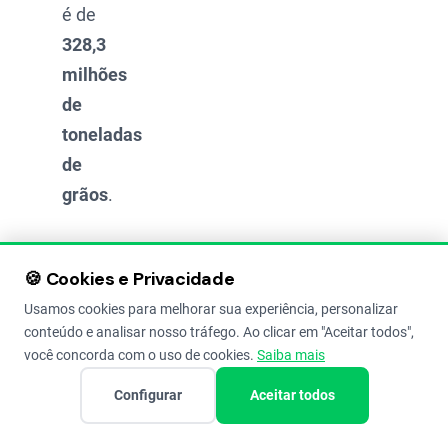
é de
328,3
milhões
de
toneladas
de
grãos
.
Esse
🍪 Cookies e Privacidade
aumento
projetado
Usamos cookies para melhorar sua experiência, personalizar
conteúdo e analisar nosso tráfego. Ao clicar em "Aceitar todos",
de
10,3%
você concorda com o uso de cookies.
Saiba mais
na safra
Configurar
Aceitar todos
2024/2025
se deve