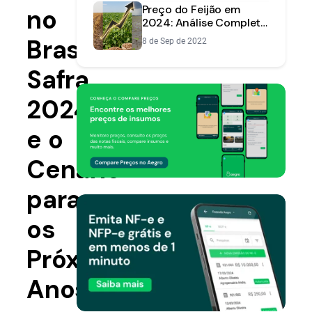
Preço do Feijão em
no
2024: Análise Completa
da Safra e Previsão de
Brasil:
8 de Sep de 2022
Mercado
Safra
2024/25
e o
Cenário
para
os
Próximos
Anos