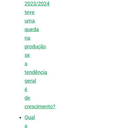
2023/2024
teve
uma
queda
na
produção
se
a
tendência
geral
é
de
crescimento?
Qual
a