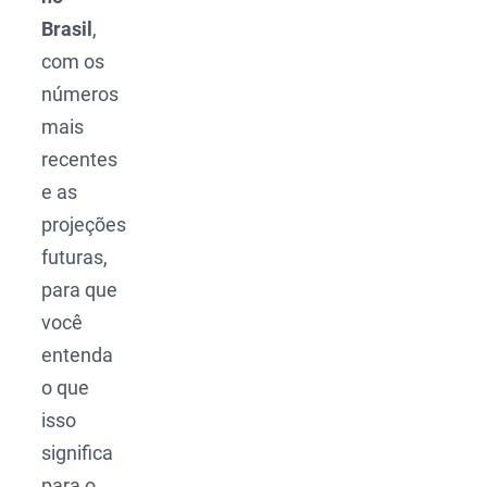
Brasil
,
com os
números
mais
recentes
e as
projeções
futuras,
para que
você
entenda
o que
isso
significa
para o