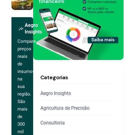
Aegro
insights
Insights
Compare
preços
reais
de
insumos
Categorias
na
sua
Aegro Insights
região.
São
Agricultura de Precisão
mais
de
Consultoria
300
mil