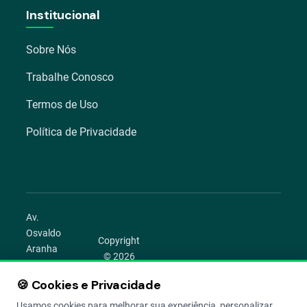
Institucional
Sobre Nós
Trabalhe Conosco
Termos de Uso
Política de Privacidade
Av.
Osvaldo
Copyright
Aranha
© 2026
1022 –
Aegro.
Bom
🍪 Cookies e Privacidade
play_circle
camera_alt
public
work
Todos os
Fim,
direitos
Usamos cookies para melhorar sua experiência, personalizar