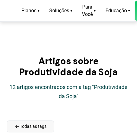
Para
Planos
Soluções
Educação
▾
▾
▾
▾
Você
Artigos sobre
Produtividade da Soja
12 artigos encontrados com a tag "Produtividade
da Soja"
arrow_back
Todas as tags