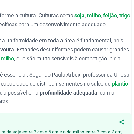
forme a cultura. Culturas como
soja
,
milho
,
feijão
,
trigo
pecíficas para um desenvolvimento adequado.
ir a uniformidade em toda a área é fundamental, pois
avoura
. Estandes desuniformes podem causar grandes
o
milho
, que são muito sensíveis à competição inicial.
é essencial. Segundo Paulo Arbex, professor da Unesp
a capacidade de distribuir sementes no sulco de
plantio
ia possível e na
profundidade adequada
, com o
tas”.
Compa
ra da soja entre 3 cm e 5 cm e a do milho entre 3 cm e 7 cm,