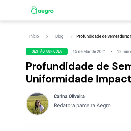
navigate_next
navigate_next
Início
Blog
Profundidade de Semeadura: 
15 de Mar de 2021
13 min d
GESTÃO AGRÍCOLA
Profundidade de Se
Uniformidade Impact
Carina Oliveira
Redatora parceira Aegro.