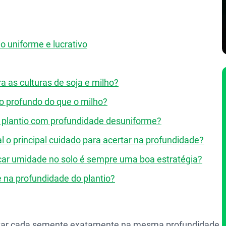
o uniforme e lucrativo
ra as culturas de soja e milho?
io profundo do que o milho?
m plantio com profundidade desuniforme?
l o principal cuidado para acertar na profundidade?
car umidade no solo é sempre uma boa estratégia?
 na profundidade do plantio?
ositar cada semente exatamente na mesma profundidade