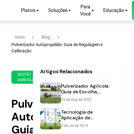
Para
Planos
Soluções
Educação
▾
▾
▾
▾
Você
navigate_next
navigate_next
Início
Blog
Pulverizador Autopropelido: Guia de Regulagem e
Calibração
18
17
Artigos Relacionados
de
min
GESTÃO
Jun
AGRÍCOLA
de
de
Pulverizador Agrícola:
leitura
2018
Guia de Escolha,
Regulagem e Uso
Pulverizador
18 de Aug de 2022
Tecnologia de
Autopropelido:
Aplicação de
Defensivos: Acerte o
Guia
3 de Jul de 2019
Alvo Sem Desperdício