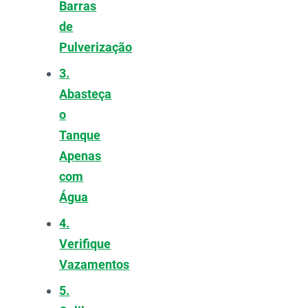
Barras
de
Pulverização
3.
Abasteça
o
Tanque
Apenas
com
Água
4.
Verifique
Vazamentos
5.