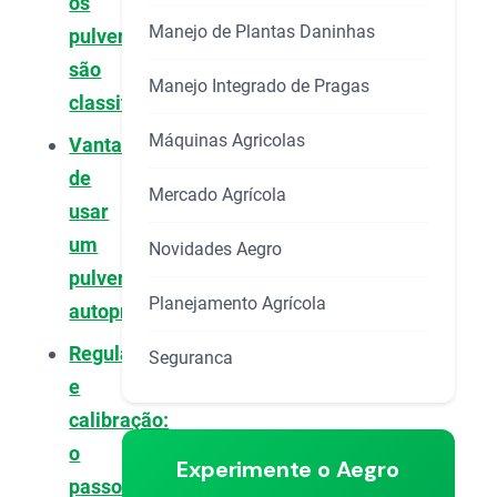
os
Manejo de Plantas Daninhas
pulverizadores
são
Manejo Integrado de Pragas
classificados?
Máquinas Agricolas
Vantagens
de
Mercado Agrícola
usar
um
Novidades Aegro
pulverizador
Planejamento Agrícola
autopropelido
Regulagem
Seguranca
e
calibração:
o
Experimente o Aegro
passo