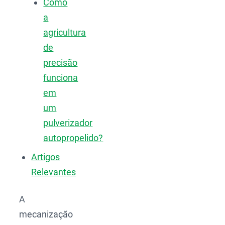
Como
a
agricultura
de
precisão
funciona
em
um
pulverizador
autopropelido?
Artigos
Relevantes
A
mecanização