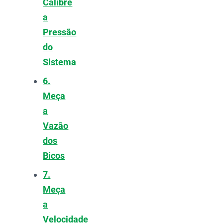
Calibre
a
Pressão
do
Sistema
6.
Meça
a
Vazão
dos
Bicos
7.
Meça
a
Velocidade