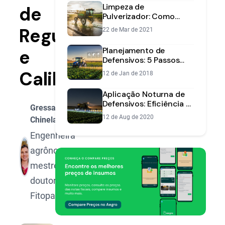
Limpeza de
de
Pulverizador: Como
Aumentar Vida Útil e
Regulagem
22 de Mar de 2021
Eficiência
Planejamento de
e
Defensivos: 5 Passos
para Evitar Desperdício
Calibração
12 de Jan de 2018
Aplicação Noturna de
Defensivos: Eficiência e
Gressa
Segurança na
12 de Aug de 2020
Chinelato
Pulverização
Engenheira
agrônoma,
mestre e
doutora em
Fitopatologia.