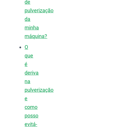
de
pulverização
da
minha
máquina?
O
que
é
deriva
na
pulverização
e
como
posso
evitá-