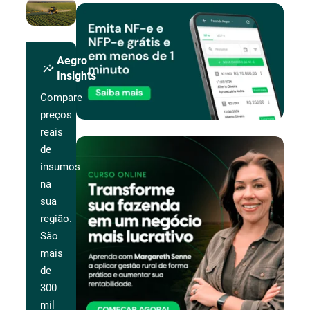
Aegro
insights
Insights
Compare
preços
reais
de
insumos
na
sua
região.
São
mais
de
300
mil