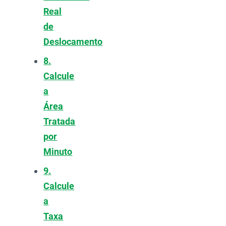
Real
de
Deslocamento
8.
Calcule
a
Área
Tratada
por
Minuto
9.
Calcule
a
Taxa