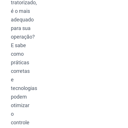
tratorizado,
é o mais
adequado
para sua
operação?
E sabe
como
práticas
corretas
e
tecnologias
podem
otimizar
o
controle