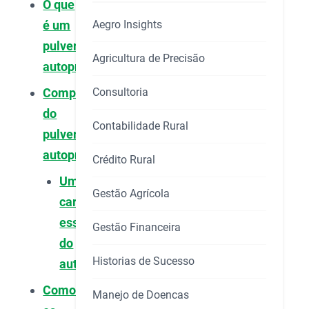
O que
Aegro Insights
é um
pulverizador
Agricultura de Precisão
autopropelido?
Consultoria
Componentes
do
Contabilidade Rural
pulverizador
autopropelido
Crédito Rural
Uma
Gestão Agrícola
característica
essencial
Gestão Financeira
do
Historias de Sucesso
autopropelido
Como
Manejo de Doencas