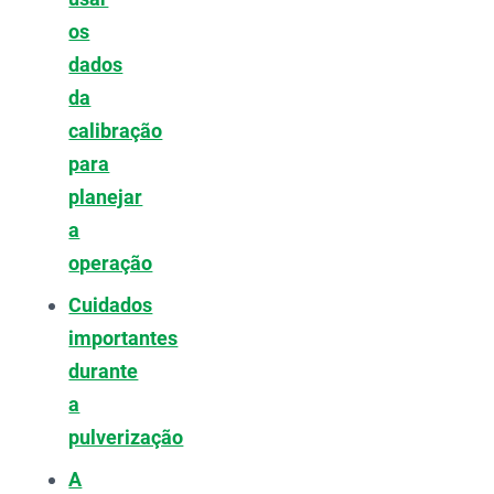
os
dados
da
calibração
para
planejar
a
operação
Cuidados
importantes
durante
a
pulverização
A