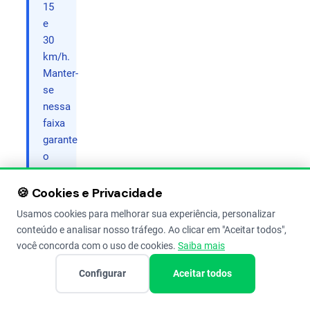
15
e
30
km/h.
Manter-
se
nessa
faixa
garante
o
equilíbrio
entre
🍪 Cookies e Privacidade
alto
Usamos cookies para melhorar sua experiência, personalizar
rendimento
conteúdo e analisar nosso tráfego. Ao clicar em "Aceitar todos",
operacional
você concorda com o uso de cookies.
Saiba mais
e
controle
Configurar
Aceitar todos
de
deriva.