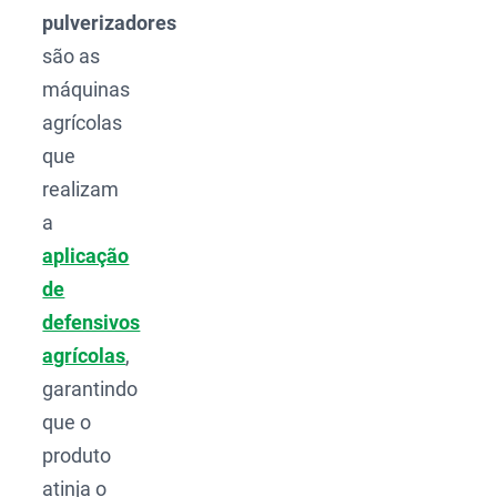
pulverizadores
são as
máquinas
agrícolas
que
realizam
a
aplicação
de
defensivos
agrícolas
,
garantindo
que o
produto
atinja o