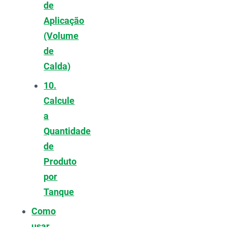
de
Aplicação
(Volume
de
Calda)
10.
Calcule
a
Quantidade
de
Produto
por
Tanque
Como
usar