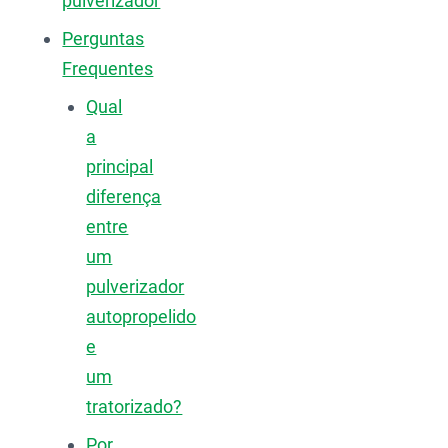
pulverizador
Perguntas
Frequentes
Qual
a
principal
diferença
entre
um
pulverizador
autopropelido
e
um
tratorizado?
Por