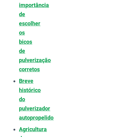
importância
de
escolher
os
bicos
de
pulverização
corretos
Breve
histórico
do
pulverizador
autopropelido
Agricultura