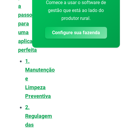
Comece a usar o software de
a
gestão que está ao lado do
passo
produtor rural.
para
uma
Configure sua fazenda
aplicação
perfeita
1.
Manutenção
e
Limpeza
Preventiva
2.
Regulagem
das