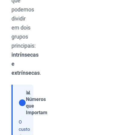
que
podemos
dividir
em dois
grupos
principais:
intrínsecas
e
extrínsecas
.
📊
Números
que
Compartilhar
Importam
O
custo