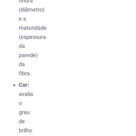
finura
(diâmetro)
e a
maturidade
(espessura
da
parede)
da
fibra.
Cor:
avalia
o
grau
de
brilho