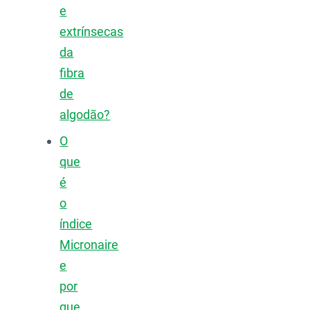
e
extrínsecas
da
fibra
de
algodão?
O
que
é
o
índice
Micronaire
e
por
que