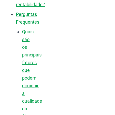
rentabilidade?
Perguntas
Frequentes
Quais
são
os
principais
fatores
que
podem
diminuir
a
qualidade
da