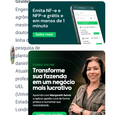
Giraldeli
Engenheira
agrônoma,
mestre e
doutora na
linha de
pesquisa de
plantas
daninhas.
Atualmente
professora da
UEL
(Universidade
Estadual de
Londrina).