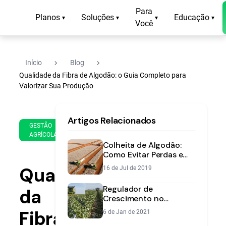
Para
Planos
Soluções
Educação
▾
▾
▾
▾
Você
navigate_next
navigate_next
Início
Blog
Qualidade da Fibra de Algodão: o Guia Completo para
Valorizar Sua Produção
14
15
Artigos Relacionados
de
min
GESTÃO
Oct
AGRÍCOLA
de
de
Colheita de Algodão:
leitura
2020
Como Evitar Perdas e
Maximizar Qualidade da
Qualidade
16 de Jul de 2019
Fibra
Regulador de
da
Crescimento no
Algodão: Guia
Fibra
6 de Jan de 2021
Completo para Máxima