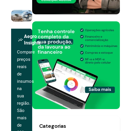
Aegro
insights
Insights
Compare
preços
reais
de
insumos
na
sua
região.
São
mais
Categorias
de