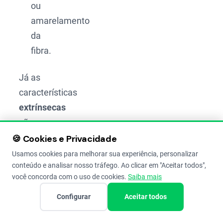
ou
amarelamento
da
fibra.
Já as
características
extrínsecas
são
fatores
🍪 Cookies e Privacidade
externos
Usamos cookies para melhorar sua experiência, personalizar
conteúdo e analisar nosso tráfego. Ao clicar em "Aceitar todos",
que
você concorda com o uso de cookies.
Saiba mais
afetam
a fibra,
Configurar
Aceitar todos
principalmente