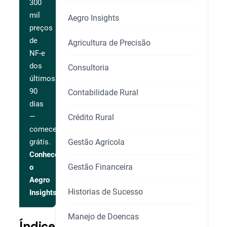
300
mil
Aegro Insights
preços
de
Agricultura de Precisão
NF-e
dos
Consultoria
últimos
90
Contabilidade Rural
dias
—
Crédito Rural
comece
Gestão Agrícola
grátis.
Conhecer
Gestão Financeira
o
Aegro
Historias de Sucesso
Insights
Manejo de Doencas
Índice