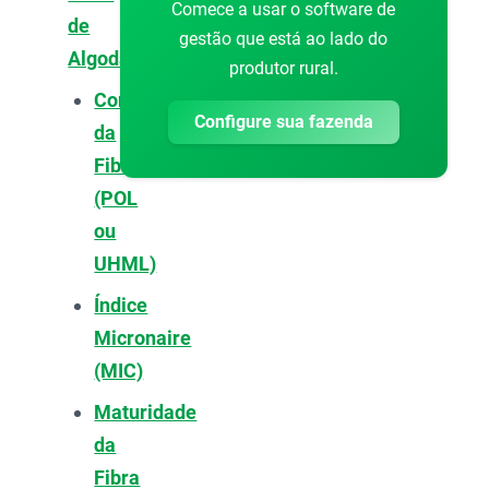
Comece a usar o software de
de
gestão que está ao lado do
Algodão?
produtor rural.
Comprimento
Configure sua fazenda
da
Fibra
(POL
ou
UHML)
Índice
Micronaire
(MIC)
Maturidade
da
Fibra