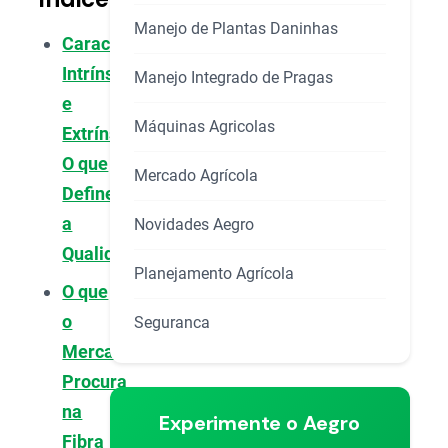
Manejo de Plantas Daninhas
Características
Intrínsecas
Manejo Integrado de Pragas
e
Máquinas Agricolas
Extrínsecas:
O que
Mercado Agrícola
Define
a
Novidades Aegro
Qualidade?
Planejamento Agrícola
O que
o
Seguranca
Mercado
Procura
na
Experimente o Aegro
Fibra