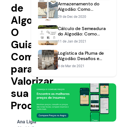
Produtividade
Armazenamento do
de
Algodão: Como
Preservar Qualidade da
Algodão:
29 de Dec de 2020
Fibra e Semente
Cálculo de Semeadura
O
do Algodão: Como
Acertar no Estande e
Guia
11 de Jan de 2021
Otimizar Custos
Completo
Logística da Pluma de
Algodão: Desafios e
Soluções do Campo ao
para
8 de Mar de 2021
Porto
Valorizar
sua
Produção
Ana Lígia