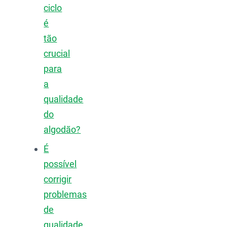
ciclo
é
tão
crucial
para
a
qualidade
do
algodão?
É
possível
corrigir
problemas
de
qualidade