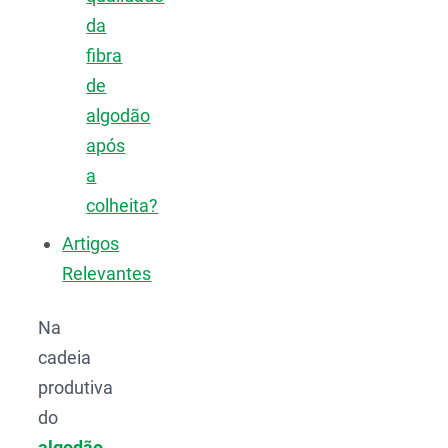
da
fibra
de
algodão
após
a
colheita?
Artigos
Relevantes
Na
cadeia
produtiva
do
algodão
,