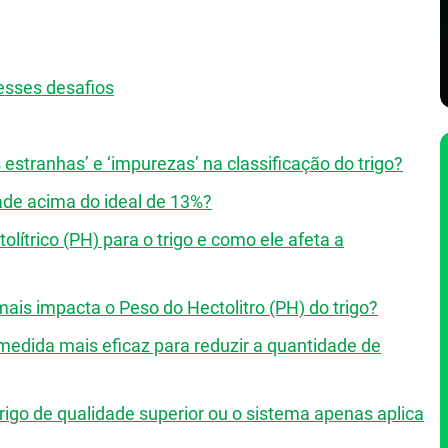
esses desafios
 estranhas’ e ‘impurezas’ na classificação do trigo?
ade acima do ideal de 13%?
ítrico (PH) para o trigo e como ele afeta a
ais impacta o Peso do Hectolitro (PH) do trigo?
 medida mais eficaz para reduzir a quantidade de
rigo de qualidade superior ou o sistema apenas aplica