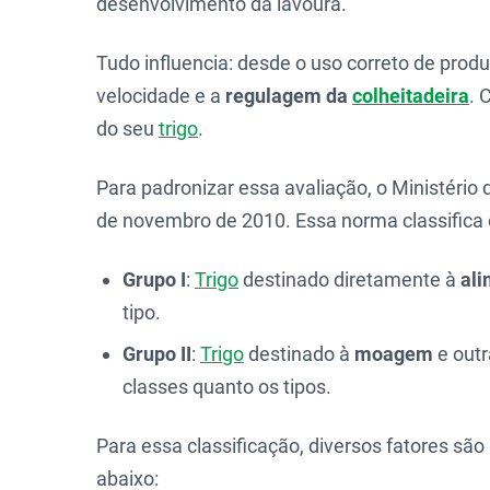
desenvolvimento da lavoura.
Tudo influencia: desde o uso correto de prod
velocidade e a
regulagem da
colheitadeira
. 
do seu
trigo
.
Para padronizar essa avaliação, o Ministério 
de novembro de 2010. Essa norma classifica
Grupo I
:
Trigo
destinado diretamente à
al
tipo.
Grupo II
:
Trigo
destinado à
moagem
e outr
classes quanto os tipos.
Para essa classificação, diversos fatores sã
abaixo: