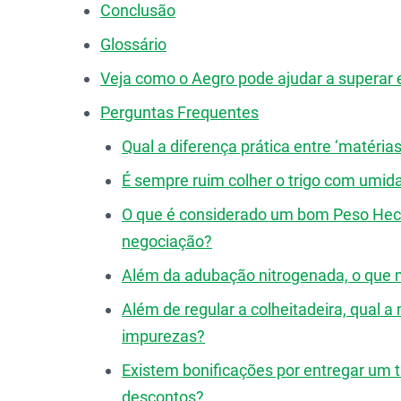
Conclusão
Glossário
Veja como o Aegro pode ajudar a superar 
Perguntas Frequentes
Qual a diferença prática entre ‘matérias
É sempre ruim colher o trigo com umid
O que é considerado um bom Peso Hectol
negociação?
Além da adubação nitrogenada, o que m
Além de regular a colheitadeira, qual a
impurezas?
Existem bonificações por entregar um t
descontos?