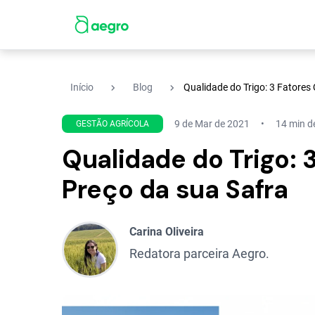
navigate_next
navigate_next
Início
Blog
Qualidade do Trigo: 3 Fatores
9 de Mar de 2021
14 min de
GESTÃO AGRÍCOLA
Qualidade do Trigo: 
Preço da sua Safra
Carina Oliveira
Redatora parceira Aegro.