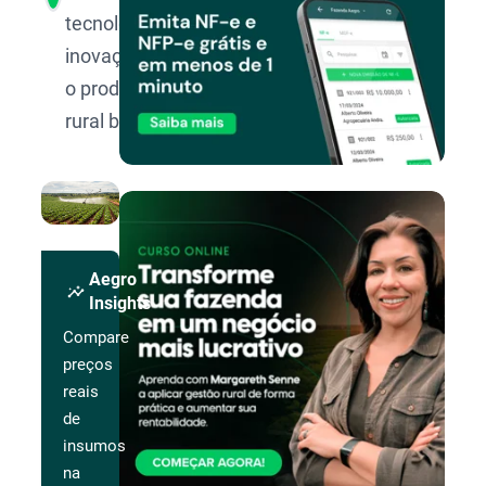
tecnologia e
inovação para
o produtor
rural brasileiro.
Aegro
insights
Insights
Compare
preços
reais
de
insumos
na