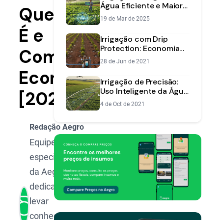
Água Eficiente e Maior
Que
Produtividade
19 de Mar de 2025
É e
Irrigação com Drip
Protection: Economia
Como
de Água e Aplicação
28 de Jun de 2021
Precisa de Insumos
Economizar
Irrigação de Precisão:
Uso Inteligente da Água
[2025]
e Maior Produtividade
4 de Oct de 2021
Redação Aegro
Equipe de
especialistas
da Aegro,
dedicada a
levar
conhecimento,