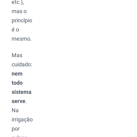
etc.),
mas o
princípio
é o
mesmo.
Mas
cuidado:
nem
todo
sistema
serve
.
Na
irrigação
por