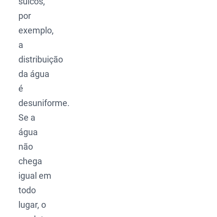
sulcos,
por
exemplo,
a
distribuição
da água
é
desuniforme.
Se a
água
não
chega
igual em
todo
lugar, o