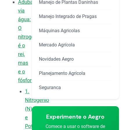
Adubação
Manejo de Plantas Daninhas
via
Manejo Integrado de Pragas
água:
O
Máquinas Agricolas
nitrogênio
Mercado Agrícola
é o
rei,
Novidades Aegro
mas
e o
Planejamento Agrícola
fósforo?
Seguranca
1.
Nitrogênio
(N)
Experimente o Aegro
e
Potássio
Comece a usar o software de