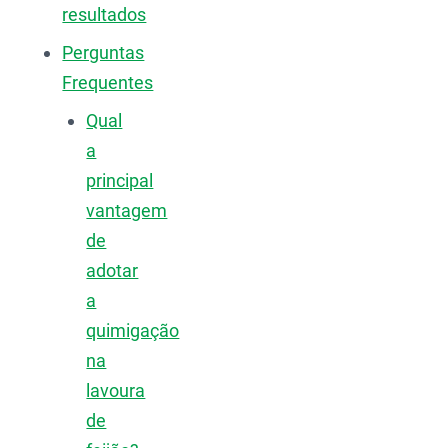
resultados
Perguntas
Frequentes
Qual
a
principal
vantagem
de
adotar
a
quimigação
na
lavoura
de