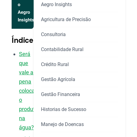
Aegro Insights
o
Aegro
Agricultura de Precisão
Insights
Consultoria
Índice
Contabilidade Rural
Será
que
Crédito Rural
vale a
Gestão Agrícola
pena
colocar
Gestão Financeira
o
produto
Historias de Sucesso
na
Manejo de Doencas
água?