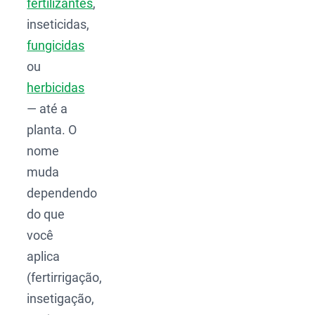
fertilizantes
,
inseticidas,
fungicidas
ou
herbicidas
— até a
planta. O
nome
muda
dependendo
do que
você
aplica
(fertirrigação,
insetigação,