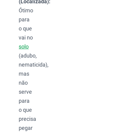
(Localizada):
Ótimo
para
o que
vai no
solo
(adubo,
nematicida),
mas
não
serve
para
o que
precisa
pegar