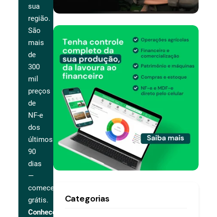
sua
região.
São
mais
de
300
mil
preços
de
NF-e
dos
últimos
90
dias
—
comece
Categorias
grátis.
Conhecer