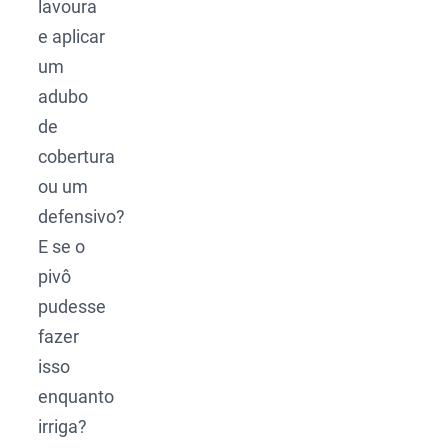
lavoura
e aplicar
um
adubo
de
cobertura
ou um
defensivo?
E se o
pivô
pudesse
fazer
isso
enquanto
irriga?