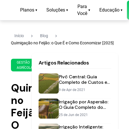
Para
Planos
Soluções
Educação
▾
▾
▾
▾
Você
navigate_next
navigate_next
Início
Blog
Quimigação no Feijão: o Que É e Como Economizar [2025]
2 de
13
Artigos Relacionados
Jul
min
GESTÃO
AGRÍCOLA
de
de
2025
leitura
Pivô Central: Guia
Completo de Custos e
Quimigação
Tipos | Aegro
9 de Apr de 2021
no
Irrigação por Aspersão:
O Guia Completo do
Feijão:
Convencional ao Pivô
25 de Jun de 2021
Central
O
Irrigação Inteligente: