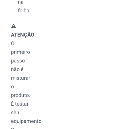
na
folha.
⚠️
ATENÇÃO:
O
primeiro
passo
não é
misturar
o
produto.
É testar
seu
equipamento.