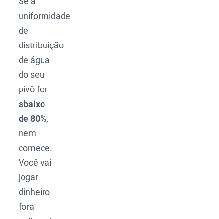
Se a
uniformidade
de
distribuição
de água
do seu
pivô for
abaixo
de 80%
,
nem
comece.
Você vai
jogar
dinheiro
fora