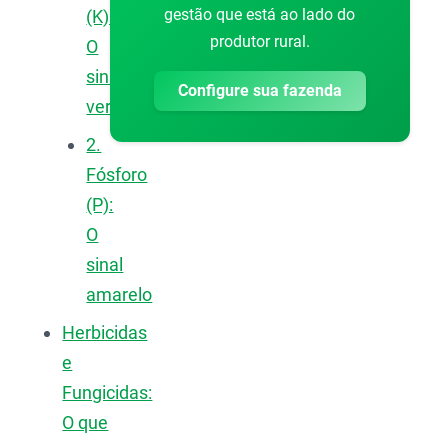
gestão que está ao lado do
(K):
produtor rural.
O
sinal
Configure sua fazenda
verde
2.
Fósforo
(P):
O
sinal
amarelo
Herbicidas
e
Fungicidas:
O que