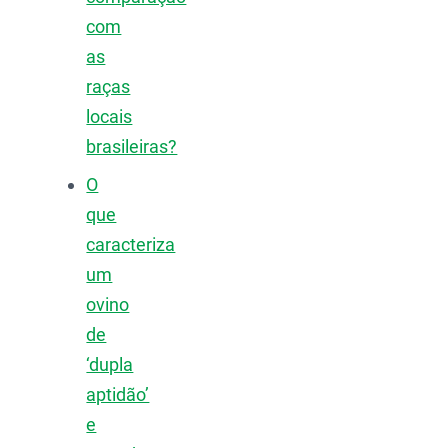
com
as
raças
locais
brasileiras?
O
que
caracteriza
um
ovino
de
‘dupla
aptidão’
e