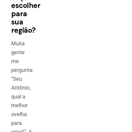
escolher
para
sua
região?
Muita
gente
me
pergunta:
“Seu
Antônio,
qual a
melhor
ovelha
para
criar?”. A