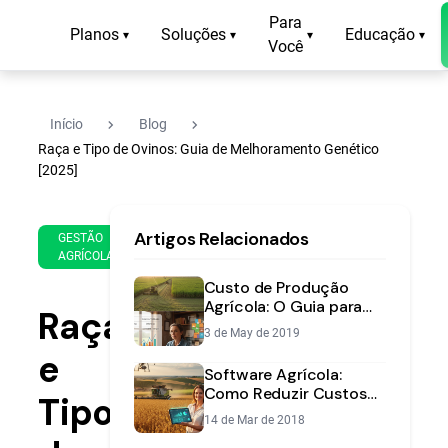
Para
Planos
Soluções
Educação
▾
▾
▾
▾
Você
navigate_next
navigate_next
Início
Blog
Raça e Tipo de Ovinos: Guia de Melhoramento Genético
[2025]
1 de
12
Artigos Relacionados
Feb
min
GESTÃO
AGRÍCOLA
de
de
2025
leitura
Custo de Produção
Agrícola: O Guia para
Raça
Calcular e Otimizar
3 de May de 2019
Seus Gastos
e
Software Agrícola:
Como Reduzir Custos
Tipo
de Produção e
14 de Mar de 2018
Aumentar o Lucro