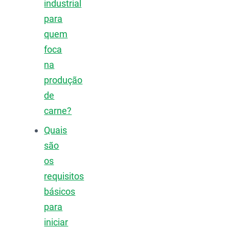
industrial
para
quem
foca
na
produção
de
carne?
Quais
são
os
requisitos
básicos
para
iniciar