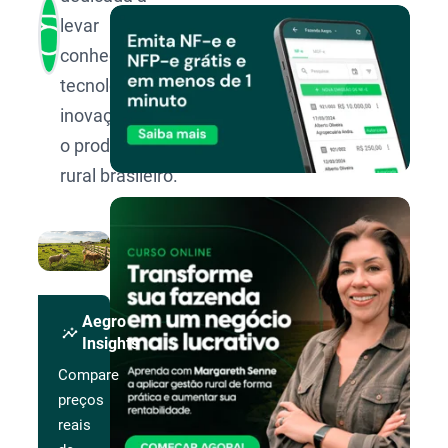
levar
conhecimento,
tecnologia e
inovação para
o produtor
rural brasileiro.
Aegro
insights
Insights
Compare
preços
reais