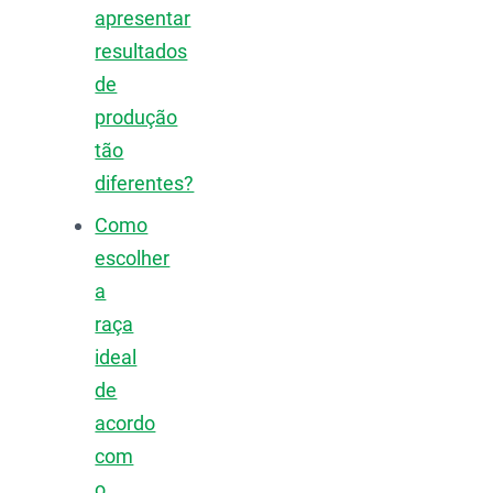
apresentar
resultados
de
produção
tão
diferentes?
Como
escolher
a
raça
ideal
de
acordo
com
o