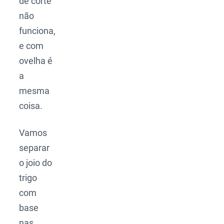
de corte
não
funciona,
e com
ovelha é
a
mesma
coisa.
Vamos
separar
o joio do
trigo
com
base
nas