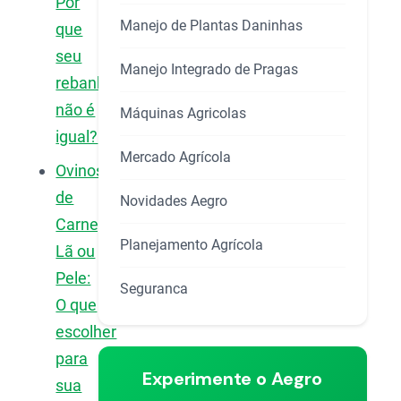
Por
Manejo de Plantas Daninhas
que
seu
Manejo Integrado de Pragas
rebanho
não é
Máquinas Agricolas
igual?
Mercado Agrícola
Ovinos
de
Novidades Aegro
Carne,
Planejamento Agrícola
Lã ou
Pele:
Seguranca
O que
escolher
para
Experimente o Aegro
sua