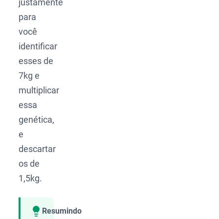
justamente
para
você
identificar
esses de
7kg e
multiplicar
essa
genética,
e
descartar
os de
1,5kg.
Resumindo
Compartilhar