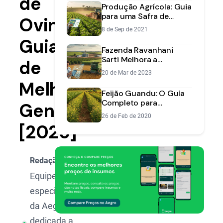
de
Produção Agrícola: Guia
para uma Safra de
Ovinos:
Sucesso | Aegro
8 de Sep de 2021
Guia
Fazenda Ravanhani
Sarti Melhora a
de
Produção com o
20 de Mar de 2023
Sistema Aegro
Melhoramento
Feijão Guandu: O Guia
Completo para
Genético
Produção, Consórcio e
26 de Feb de 2020
Benefícios
[2025]
Redação Aegro
Equipe de
especialistas
da Aegro,
dedicada a