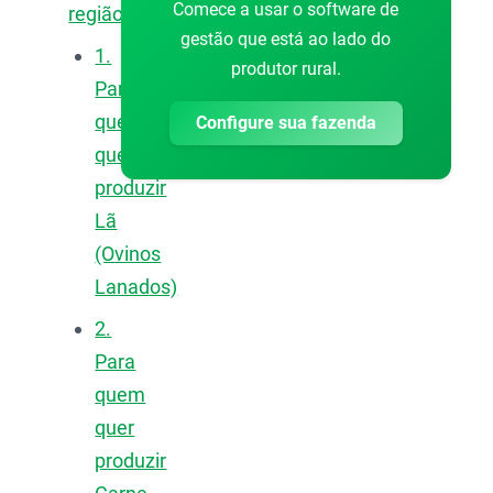
Comece a usar o software de
região?
gestão que está ao lado do
1.
produtor rural.
Para
quem
Configure sua fazenda
quer
produzir
Lã
(Ovinos
Lanados)
2.
Para
quem
quer
produzir