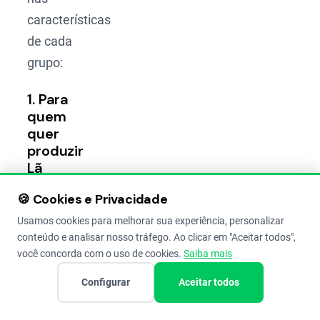
características
de cada
grupo:
1. Para
quem
quer
produzir
Lã
(Ovinos
🍪 Cookies e Privacidade
Lanados)
Usamos cookies para melhorar sua experiência, personalizar
O foco
conteúdo e analisar nosso tráfego. Ao clicar em "Aceitar todos",
aqui é o
você concorda com o uso de cookies.
Saiba mais
velo. A
Configurar
Aceitar todos
pele é
coberta