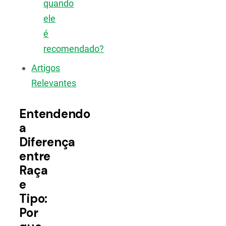
quando
ele
é
recomendado?
Artigos
Relevantes
Entendendo
a
Diferença
entre
Raça
e
Tipo:
Por