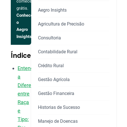
comece
grátis.
Aegro Insights
Conhecer
o
Agricultura de Precisão
Aegro
Insights
Consultoria
Contabilidade Rural
Índice
Crédito Rural
Entendendo
a
Gestão Agrícola
Diferença
Gestão Financeira
entre
Raça
Historias de Sucesso
e
Tipo:
Manejo de Doencas