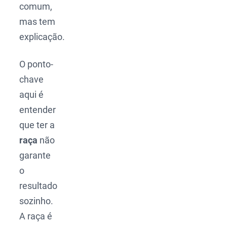
comum,
mas tem
explicação.
O ponto-
chave
aqui é
entender
que ter a
raça
não
garante
o
resultado
sozinho.
A raça é