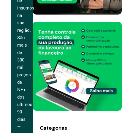
de
insumos
na
sua
região.
São
mais
de
300
mil
preços
de
NF-e
dos
últimos
90
dias
—
Categorias