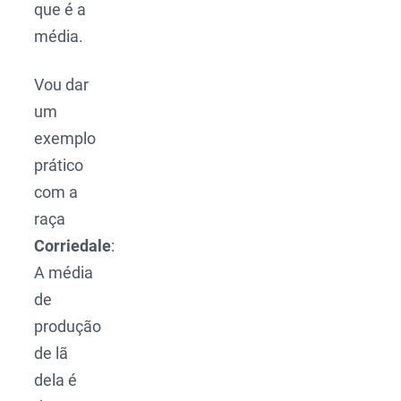
que é a
média.
Vou dar
um
exemplo
prático
com a
raça
Corriedale
:
A média
de
produção
de lã
dela é