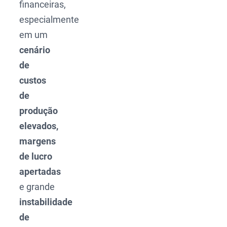
financeiras,
especialmente
em um
cenário
de
custos
de
produção
elevados,
margens
de lucro
apertadas
e grande
instabilidade
de