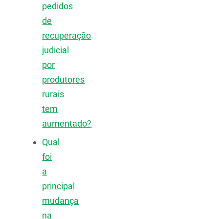
pedidos
de
recuperação
judicial
por
produtores
rurais
tem
aumentado?
Qual
foi
a
principal
mudança
na