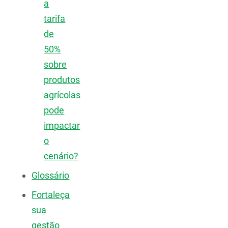
a
tarifa
de
50%
sobre
produtos
agrícolas
pode
impactar
o
cenário?
Glossário
Fortaleça
sua
gestão