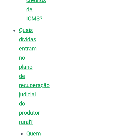
créditos
de
ICMS?
Quais
dívidas
entram
no
plano
de
recuperação
judicial
do
produtor
rural?
Quem