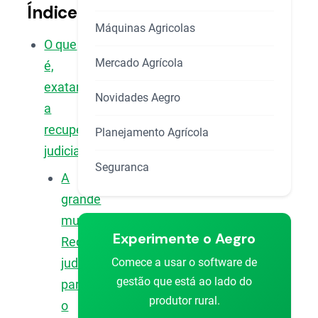
Índice
Máquinas Agricolas
O que
Mercado Agrícola
é,
exatamente,
Novidades Aegro
a
recuperação
Planejamento Agrícola
judicial?
Seguranca
A
grande
mudança:
Experimente o Aegro
Recuperação
Comece a usar o software de
judicial
gestão que está ao lado do
para
produtor rural.
o