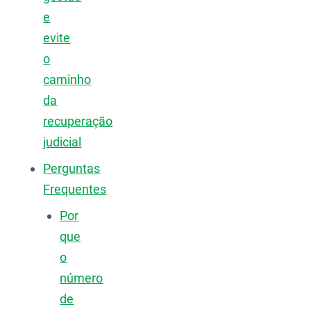
e
evite
o
caminho
da
recuperação
judicial
Perguntas
Frequentes
Por
que
o
número
de