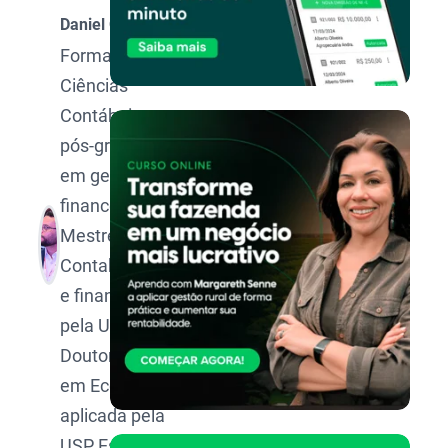
Daniel Oliveira
Formado em
Ciências
Contábeis,
pós-graduado
em gestão
financeira,
Mestre em
Contabilidade
e finanças
pela UFMG,
Doutorando
em Economia
aplicada pela
USP Esalq.