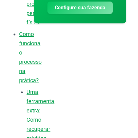
produtor
Configure sua fazenda
pessoa
física
Como
funciona
o
processo
na
prática?
Uma
ferramenta
extra:
Como
recuperar