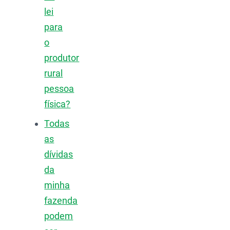
lei
para
o
produtor
rural
pessoa
física?
Todas
as
dívidas
da
minha
fazenda
podem