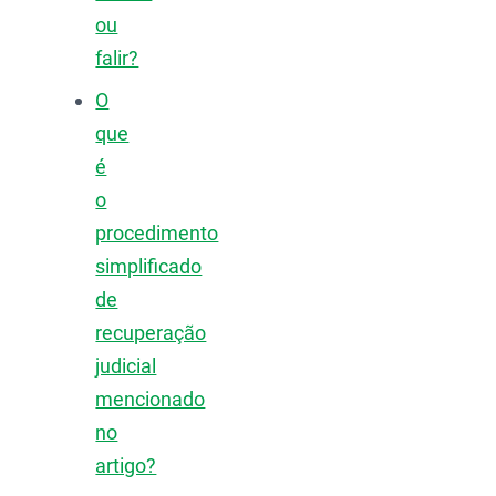
ou
falir?
O
que
é
o
procedimento
simplificado
de
recuperação
judicial
mencionado
no
artigo?