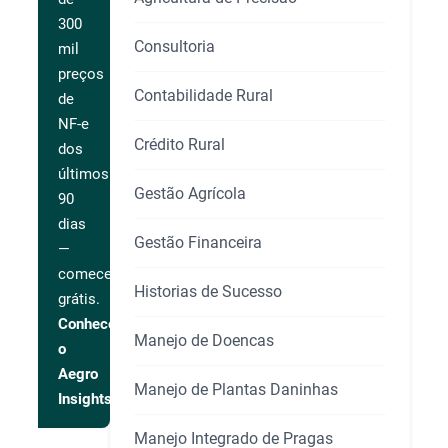
300
Consultoria
mil
preços
Contabilidade Rural
de
NF-e
Crédito Rural
dos
últimos
Gestão Agrícola
90
dias
Gestão Financeira
—
comece
Historias de Sucesso
grátis.
Conhecer
Manejo de Doencas
o
Aegro
Manejo de Plantas Daninhas
Insights
Manejo Integrado de Pragas