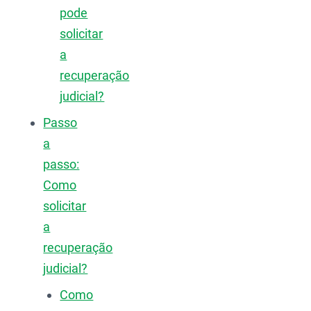
pode
solicitar
a
recuperação
judicial?
Passo
a
passo:
Como
solicitar
a
recuperação
judicial?
Como