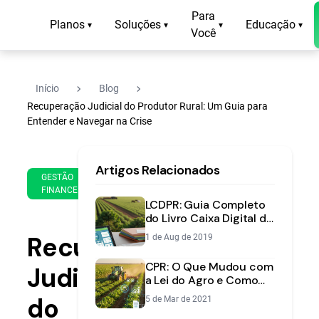
Para
Planos
Soluções
Educação
▾
▾
▾
▾
Você
navigate_next
navigate_next
Início
Blog
Recuperação Judicial do Produtor Rural: Um Guia para
Entender e Navegar na Crise
17
14
Artigos Relacionados
de
min
GESTÃO
May
FINANCEIRA
de
de
LCDPR: Guia Completo
leitura
2025
do Livro Caixa Digital do
Produtor Rural
Recuperação
1 de Aug de 2019
CPR: O Que Mudou com
Judicial
a Lei do Agro e Como
Isso Afeta Você,
do
5 de Mar de 2021
Produtor Rural