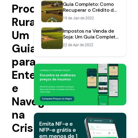
Guia Completo: Como
Produtor
Recuperar o Crédito de
ICMS na Sua
Rural:
19 de Jan de 2022
Propriedade Rural
Impostos na Venda de
Um
Soja: Um Guia Completo
para o Produtor Rural
Guia
22 de Apr de 2022
para
Entender
e
Navegar
na
Crise