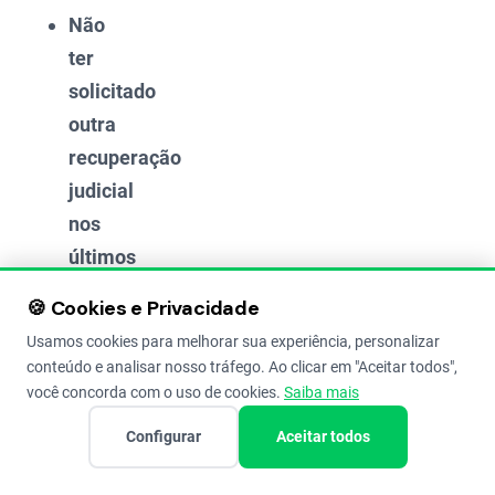
Não
ter
solicitado
outra
recuperação
judicial
nos
últimos
cinco
🍪 Cookies e Privacidade
anos
;
Usamos cookies para melhorar sua experiência, personalizar
Não
conteúdo e analisar nosso tráfego. Ao clicar em "Aceitar todos",
você concorda com o uso de cookies.
Saiba mais
ter
sócios
Configurar
Aceitar todos
ou