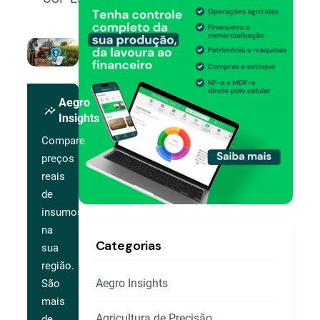
Aegro
insights
Insights
Compare
preços
reais
de
insumos
na
Categorias
sua
região.
Aegro Insights
São
mais
Agricultura de Precisão
de