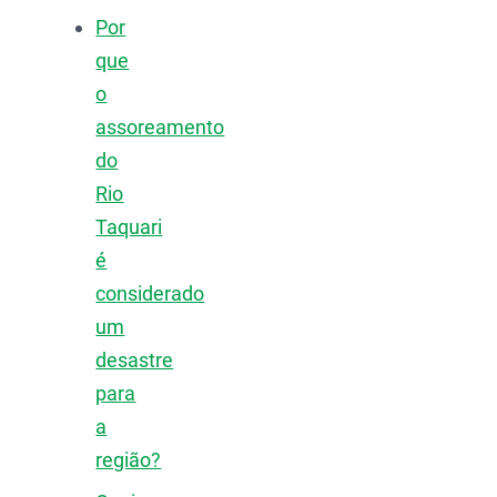
Por
que
o
assoreamento
do
Rio
Taquari
é
considerado
um
desastre
para
a
região?