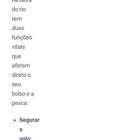
do rio
tem
duas
funções
vitais
que
afetam
direto o
seu
bolso e a
pesca:
Segurar
o
solo: