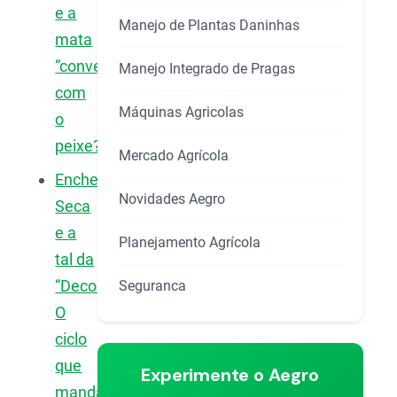
e a
Manejo de Plantas Daninhas
mata
“conversam”
Manejo Integrado de Pragas
com
Máquinas Agricolas
o
peixe?
Mercado Agrícola
Enchente,
Novidades Aegro
Seca
e a
Planejamento Agrícola
tal da
“Decoada”:
Seguranca
O
ciclo
que
Experimente o Aegro
manda