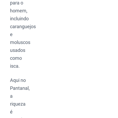
para o
homem,
incluindo
caranguejos
e
moluscos
usados
como
isca.
Aqui no
Pantanal,
a
riqueza
é