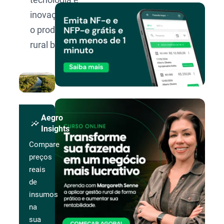
inovação para
o produtor
rural brasileiro.
Aegro
insights
Insights
Compare
preços
reais
de
insumos
na
sua