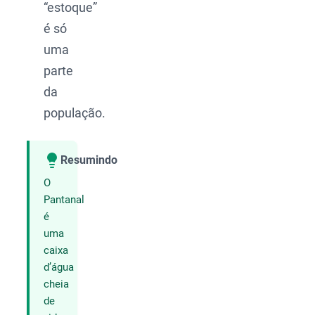
“estoque”
é só
uma
parte
da
população.
Resumindo
Compartilhar
O
Pantanal
é
uma
caixa
d’água
cheia
de