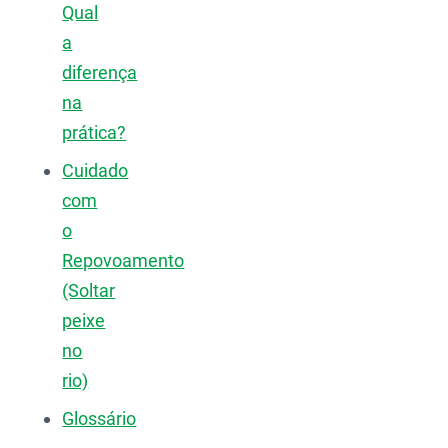
Qual
a
diferença
na
prática?
Cuidado
com
o
Repovoamento
(Soltar
peixe
no
rio)
Glossário