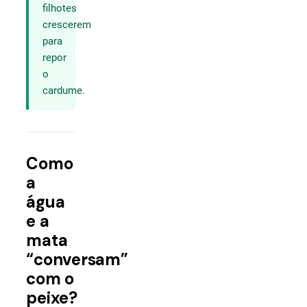
filhotes
crescerem
para
repor
o
cardume.
Como
a
água
e a
mata
“conversam”
com o
peixe?