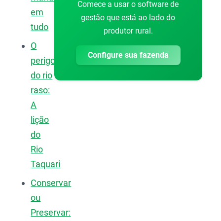
Comece a usar o software de
em
gestão que está ao lado do
tudo
produtor rural.
O
Configure sua fazenda
perigo
do rio
raso:
A
lição
do
Rio
Taquari
Conservar
ou
Preservar: