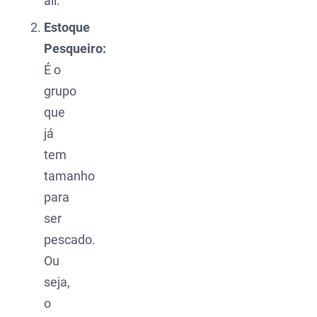
ali.
Estoque
Pesqueiro:
É o
grupo
que
já
tem
tamanho
para
ser
pescado.
Ou
seja,
o