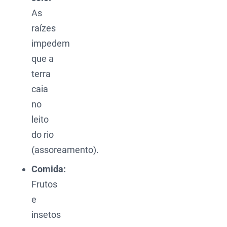
As
raízes
impedem
que a
terra
caia
no
leito
do rio
(assoreamento).
Comida:
Frutos
e
insetos