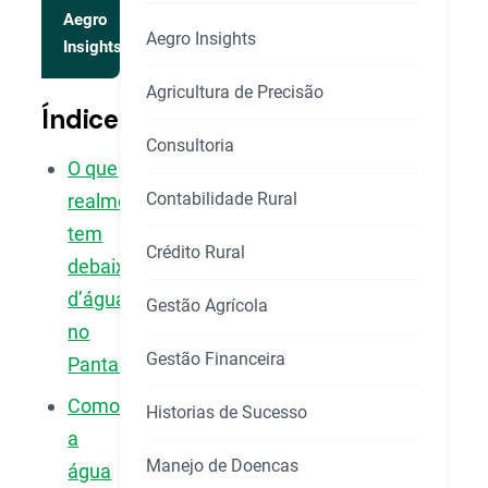
Aegro
Aegro Insights
Insights
Agricultura de Precisão
Índice
Consultoria
O que
Contabilidade Rural
realmente
tem
Crédito Rural
debaixo
d’água
Gestão Agrícola
no
Gestão Financeira
Pantanal?
Como
Historias de Sucesso
a
Manejo de Doencas
água