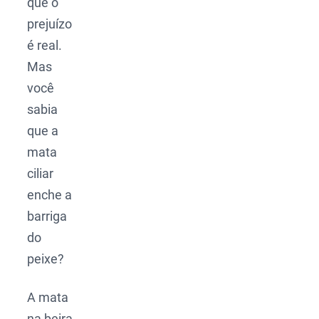
que o
prejuízo
é real.
Mas
você
sabia
que a
mata
ciliar
enche a
barriga
do
peixe?
A mata
na beira