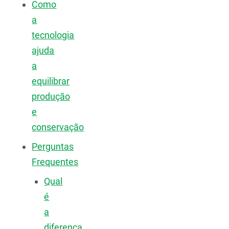
Como
a
tecnologia
ajuda
a
equilibrar
produção
e
conservação
Perguntas
Frequentes
Qual
é
a
diferença