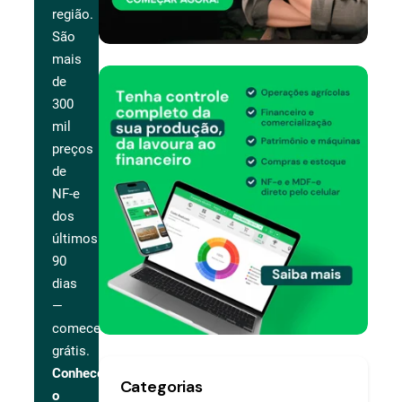
região.
São
mais
de
300
mil
preços
de
NF-e
dos
últimos
90
dias
—
comece
grátis.
Conhecer
Categorias
o