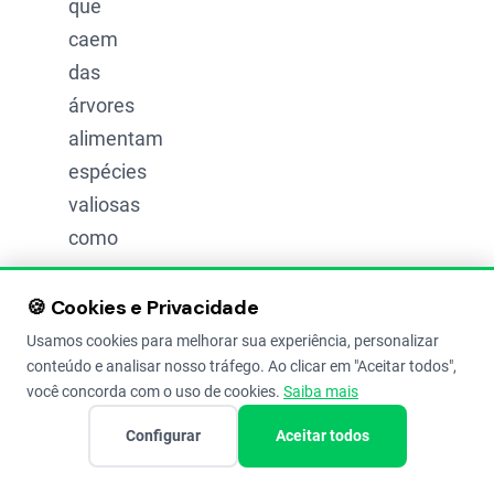
que
caem
das
árvores
alimentam
espécies
valiosas
como
o
pacu
🍪 Cookies e Privacidade
e a
Usamos cookies para melhorar sua experiência, personalizar
conteúdo e analisar nosso tráfego. Ao clicar em "Aceitar todos",
piraputanga
.
você concorda com o uso de cookies.
Saiba mais
E tem
Configurar
Aceitar todos
mais: a