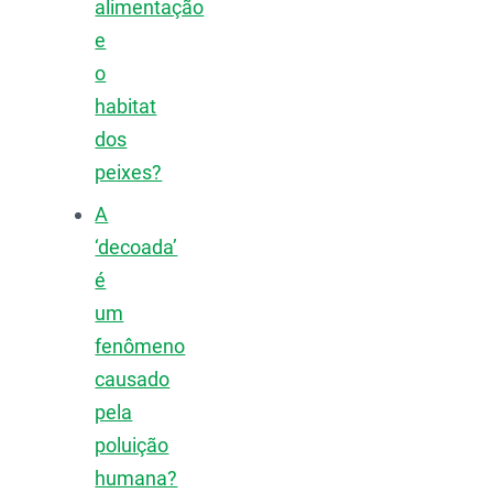
alimentação
e
o
habitat
dos
peixes?
A
‘decoada’
é
um
fenômeno
causado
pela
poluição
humana?