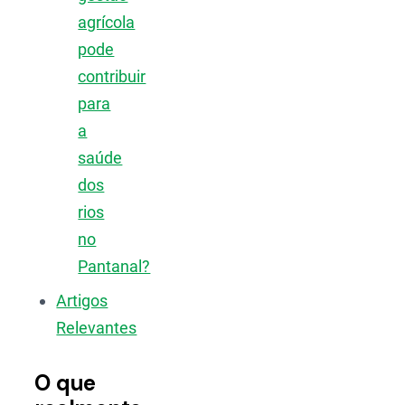
agrícola
pode
contribuir
para
a
saúde
dos
rios
no
Pantanal?
Artigos
Relevantes
O que