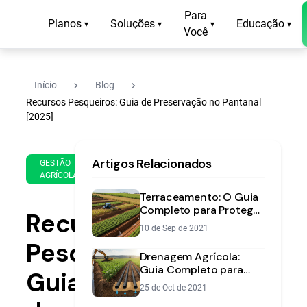
Para
Planos
Soluções
Educação
▾
▾
▾
▾
Você
navigate_next
navigate_next
Início
Blog
Recursos Pesqueiros: Guia de Preservação no Pantanal
[2025]
1 de
12
Artigos Relacionados
Jun
min
GESTÃO
AGRÍCOLA
de
de
2025
leitura
Terraceamento: O Guia
Completo para Proteger
Recursos
seu Solo e Aumentar a
10 de Sep de 2021
Produtividade
Pesqueiros:
Drenagem Agrícola:
Guia Completo para
Guia
Manejar o Excesso de
25 de Oct de 2021
Água na Lavoura