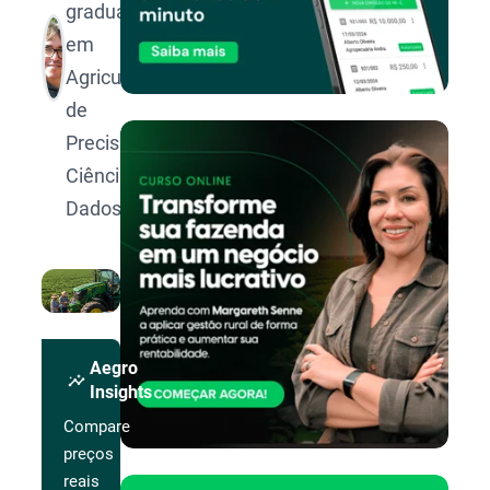
graduado
em
Agricultura
de
Precisão e
Ciência de
Dados
Aegro
insights
Insights
Compare
preços
reais