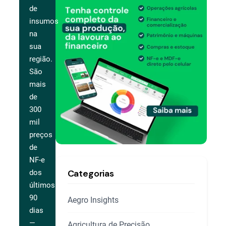
de
insumos
na
sua
região.
São
mais
de
300
mil
preços
de
NF-e
Categorias
dos
últimos
90
Aegro Insights
dias
—
Agricultura de Precisão