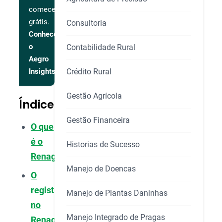
comece
grátis.
Consultoria
Conhecer
o
Contabilidade Rural
Aegro
Crédito Rural
Insights
Gestão Agrícola
Índice
Gestão Financeira
O que
é o
Historias de Sucesso
Renagro?
Manejo de Doencas
O
registro
Manejo de Plantas Daninhas
no
Manejo Integrado de Pragas
Renagro