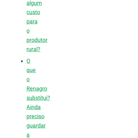
algum
custo
para
o
produtor
rural?
O
que
o
Renagro
substitui?
Ainda
preciso
guardar
a