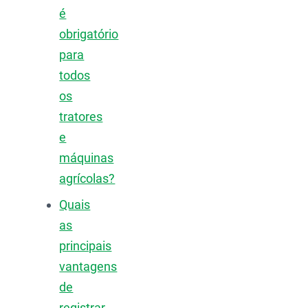
é
obrigatório
para
todos
os
tratores
e
máquinas
agrícolas?
Quais
as
principais
vantagens
de
registrar