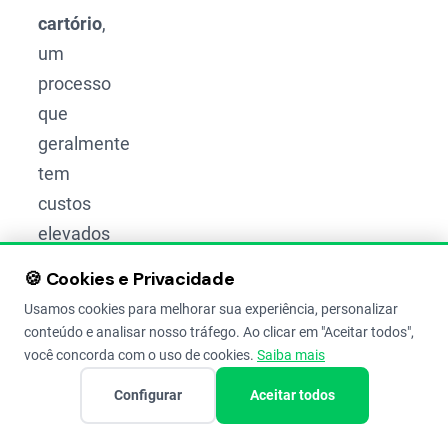
cartório
,
um
processo
que
geralmente
tem
custos
elevados
e era
🍪 Cookies e Privacidade
frequentemente
Usamos cookies para melhorar sua experiência, personalizar
exigido
conteúdo e analisar nosso tráfego. Ao clicar em "Aceitar todos",
para a
você concorda com o uso de cookies.
Saiba mais
contratação
Configurar
Aceitar todos
de um
seguro