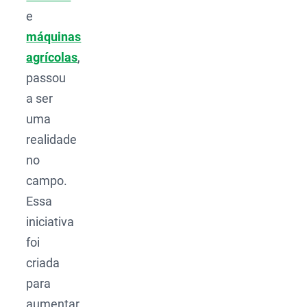
e
máquinas
agrícolas
,
passou
a ser
uma
realidade
no
campo.
Essa
iniciativa
foi
criada
para
aumentar