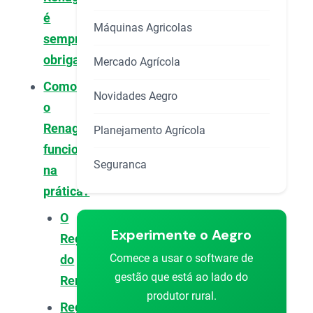
é
Máquinas Agricolas
sempre
obrigatório?
Mercado Agrícola
Como
Novidades Aegro
o
Renagro
Planejamento Agrícola
funciona
Seguranca
na
prática?
O
Experimente o Aegro
Regulamento
Comece a usar o software de
do
gestão que está ao lado do
Renagro
produtor rural.
Regras