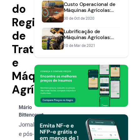
Custo Operacional de
do
Máquinas Agrícolas:
Como Calcular e
Registro
30 de Oct de 2020
Reduzir
Lubrificação de
de
Máquinas Agrícolas:
Maximize Vida Útil e
Tratores
10 de Mar de 2021
Eficiência
e
Máquinas
Agrícolas
Mário
Bittencourt
Jornalista
e pós-