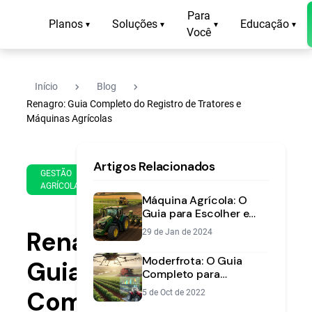
Para
Planos
Soluções
Educação
▾
▾
▾
▾
Você
navigate_next
navigate_next
Início
Blog
Renagro: Guia Completo do Registro de Tratores e
Máquinas Agrícolas
13
13
Artigos Relacionados
de
min
GESTÃO
May
AGRÍCOLA
de
de
Máquina Agrícola: O
leitura
2022
Guia para Escolher e
Investir no
Renagro:
29 de Jan de 2024
Equipamento Certo
Moderfrota: O Guia
Guia
Completo para
Financiar Suas
Completo
5 de Oct de 2022
Máquinas Agrícolas