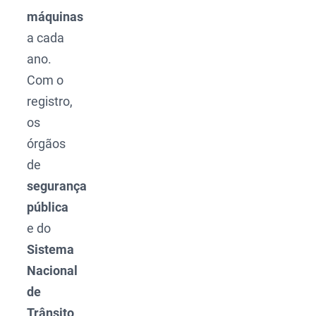
máquinas
a cada
ano.
Com o
registro,
os
órgãos
de
segurança
pública
e do
Sistema
Nacional
de
Trânsito