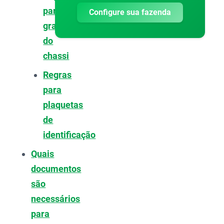
para
Configure sua fazenda
gravação
do
chassi
Regras
para
plaquetas
de
identificação
Quais
documentos
são
necessários
para