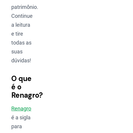
patrimônio.
Continue
a leitura
e tire
todas as
suas
dúvidas!
O que
é o
Renagro?
Renagro
é a sigla
para