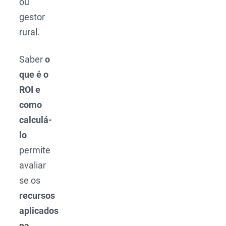
ou
gestor
rural.
Saber
o
que é o
ROI e
como
calculá-
lo
permite
avaliar
se os
recursos
aplicados
na