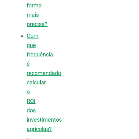
forma
mais
precisa?
Com
que
frequência
é
recomendado
calcular
o
ROI
dos
investimentos
agrícolas?