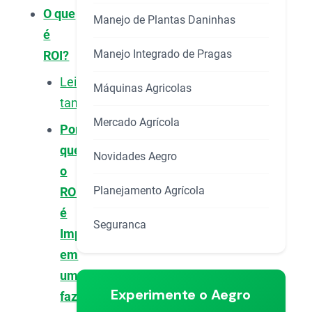
O que
Manejo de Plantas Daninhas
é
Manejo Integrado de Pragas
ROI?
Leia
Máquinas Agricolas
também
Mercado Agrícola
Por
que
Novidades Aegro
o
Planejamento Agrícola
ROI
é
Seguranca
Importante
em
uma
Experimente o Aegro
fazenda?