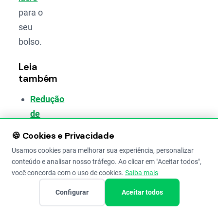
para o
seu
bolso.
Leia
também
Redução
de
Impostos
🍪 Cookies e Privacidade
na
Usamos cookies para melhorar sua experiência, personalizar
Fazenda:
conteúdo e analisar nosso tráfego. Ao clicar em "Aceitar todos",
Estratégias
você concorda com o uso de cookies.
Saiba mais
para
Configurar
Aceitar todos
diminuir
a