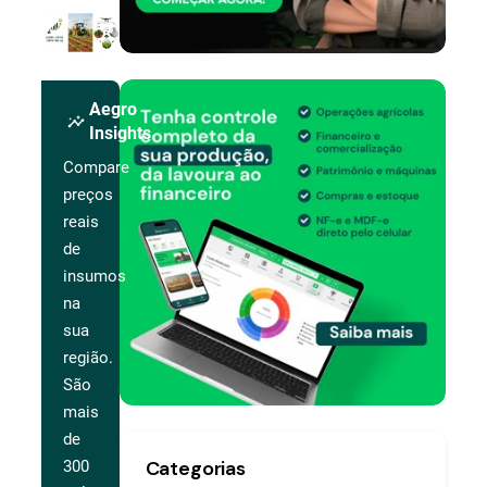
Aegro
insights
Insights
Compare
preços
reais
de
insumos
na
sua
região.
São
mais
de
Categorias
300