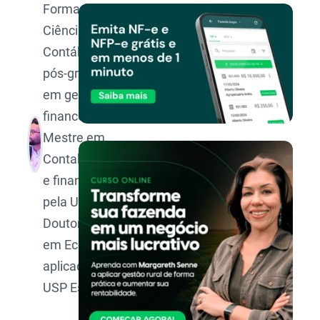
Formado em
Ciências
Contábeis,
pós-graduado
em gestão
financeira,
Mestre em
Contabilidade
e finanças
pela UFMG,
Doutorando
em Economia
aplicada pela
USP Esalq.