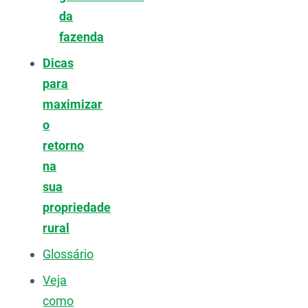
da
fazenda
Dicas
para
maximizar
o
retorno
na
sua
propriedade
rural
Glossário
Veja
como