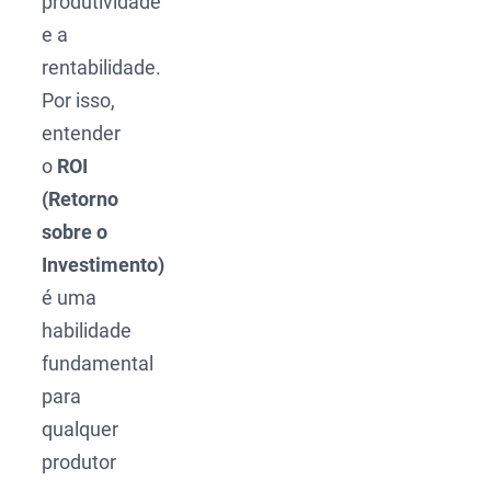
produtividade
e a
rentabilidade.
Por isso,
entender
o
ROI
(Retorno
sobre o
Investimento)
é uma
habilidade
fundamental
para
qualquer
produtor