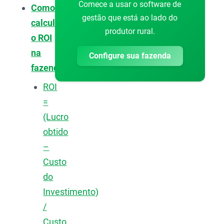
Comece a usar o software de
Como
gestão que está ao lado do
calcular
produtor rural.
o ROI
na
Configure sua fazenda
fazenda?
ROI
=
(Lucro
obtido
–
Custo
do
Investimento)
/
Custo