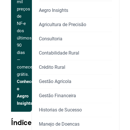
mil
preços
Aegro Insights
de
NF-e
Agricultura de Precisão
dos
últimos
Consultoria
90
dias
Contabilidade Rural
—
Crédito Rural
comece
grátis.
Gestão Agrícola
Conhecer
o
Gestão Financeira
Aegro
Insights
Historias de Sucesso
Índice
Manejo de Doencas