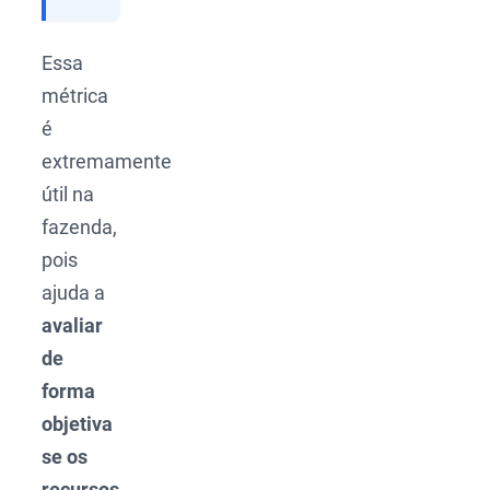
Essa
métrica
é
extremamente
útil na
fazenda,
pois
ajuda a
avaliar
de
forma
objetiva
se os
recursos