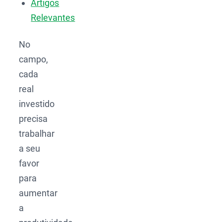
Artigos
Relevantes
No
campo,
cada
real
investido
precisa
trabalhar
a seu
favor
para
aumentar
a