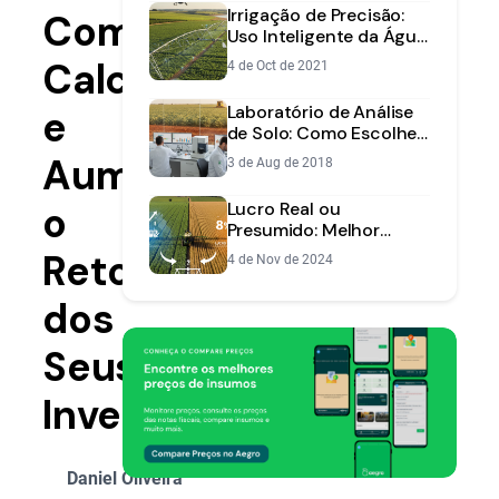
Irrigação de Precisão:
Como
Uso Inteligente da Água
e Maior Produtividade
Calcular
4 de Oct de 2021
Laboratório de Análise
e
de Solo: Como Escolher
o Certo e Garantir a
Aumentar
3 de Aug de 2018
Produtividade
o
Lucro Real ou
Presumido: Melhor
Regime Tributário para
Retorno
4 de Nov de 2024
Fazendas
dos
Seus
Investimentos
Daniel Oliveira