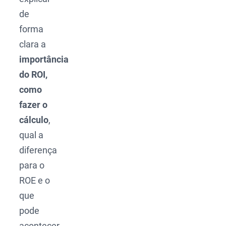
de
forma
clara a
importância
do ROI,
como
fazer o
cálculo
,
qual a
diferença
para o
ROE e o
que
pode
acontecer