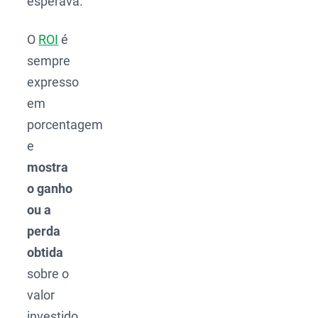
esperava.
O
ROI
é
sempre
expresso
em
porcentagem
e
mostra
o ganho
ou a
perda
obtida
sobre o
valor
investido.