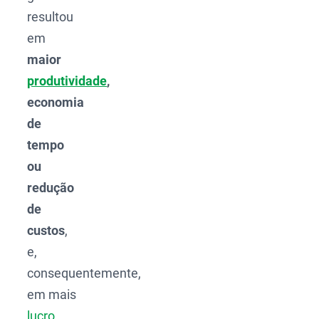
resultou
em
maior
produtividade
,
economia
de
tempo
ou
redução
de
custos
,
e,
consequentemente,
em mais
lucro