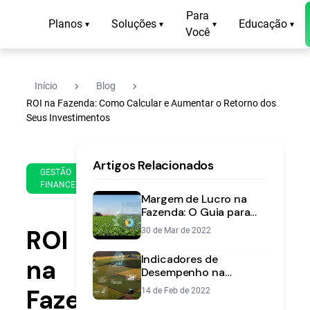
Para
Planos
Soluções
Educação
▾
▾
▾
▾
Você
navigate_next
navigate_next
Início
Blog
ROI na Fazenda: Como Calcular e Aumentar o Retorno dos
Seus Investimentos
19
14
Artigos Relacionados
de
min
GESTÃO
Nov
FINANCEIRA
de
de
Margem de Lucro na
leitura
2024
Fazenda: O Guia para
Calcular e Aumentar
ROI
30 de Mar de 2022
sua Rentabilidade
Indicadores de
na
Desempenho na
Fazenda: Como Medir e
Fazenda:
14 de Feb de 2022
Aumentar seu Lucro