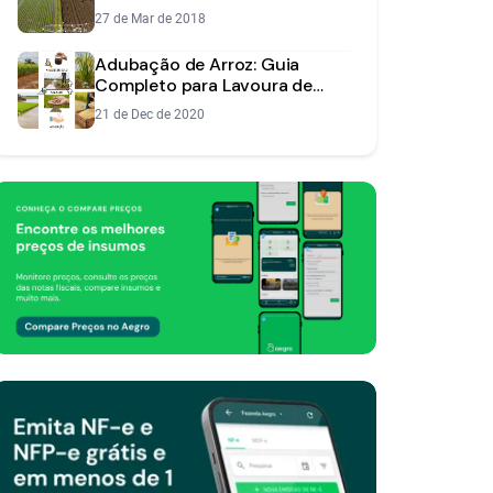
27 de Mar de 2018
Adubação de Arroz: Guia
Completo para Lavoura de
Sequeiro e Irrigada
21 de Dec de 2020