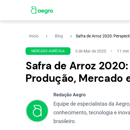
navigate_next
navigate_next
Início
Blog
Safra de Arroz 2020: Perspec
3 de Mar de 2020
11 min 
MERCADO AGRÍCOLA
Safra de Arroz 2020:
Produção, Mercado e
Redação Aegro
Equipe de especialistas da Aegro,
conhecimento, tecnologia e inova
brasileiro.