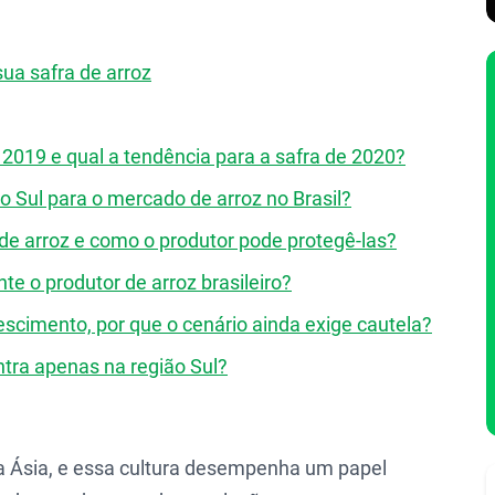
ua safra de arroz
2019 e qual a tendência para a safra de 2020?
o Sul para o mercado de arroz no Brasil?
a de arroz e como o produtor pode protegê-las?
e o produtor de arroz brasileiro?
scimento, por que o cenário ainda exige cautela?
ntra apenas na região Sul?
da Ásia, e essa cultura desempenha um papel