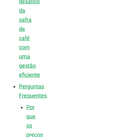
desafios
da
safra
de
café
com
uma
gestão
eficiente
Perguntas
Frequentes
Por
que
os
preços