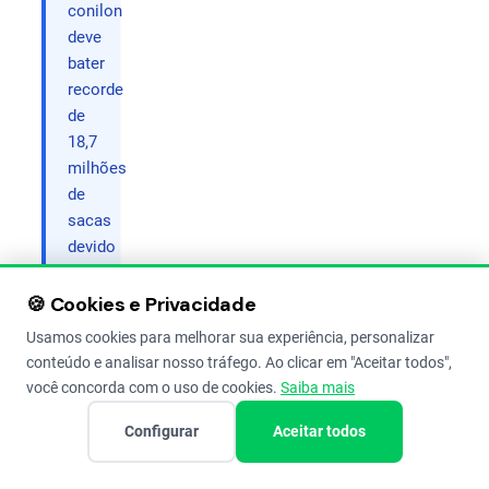
conilon
deve
bater
recorde
de
18,7
milhões
de
sacas
devido
ao
clima
🍪 Cookies e Privacidade
favorável.
Usamos cookies para melhorar sua experiência, personalizar
conteúdo e analisar nosso tráfego. Ao clicar em "Aceitar todos",
você concorda com o uso de cookies.
Saiba mais
Se este
volume
Configurar
Aceitar todos
se