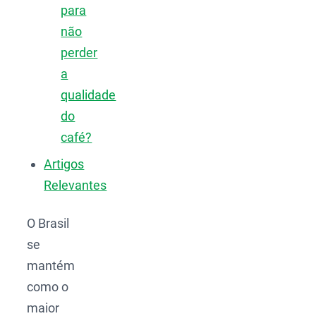
para
não
perder
a
qualidade
do
café?
Artigos
Relevantes
O Brasil
se
mantém
como o
maior