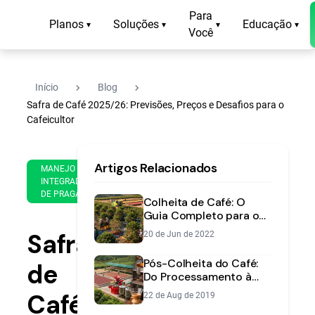
Para
Planos
Soluções
Educação
▾
▾
▾
▾
Você
navigate_next
navigate_next
Início
Blog
Safra de Café 2025/26: Previsões, Preços e Desafios para o
Cafeicultor
21
17
Artigos Relacionados
de
MANEJO
min
May
INTEGRADO
de
DE PRAGAS
de
Colheita de Café: O
leitura
2025
Guia Completo para o
Momento e Método
Safra
20 de Jun de 2022
Ideal
Pós-Colheita do Café:
de
Do Processamento à
Secagem com
Café
22 de Aug de 2019
Qualidade