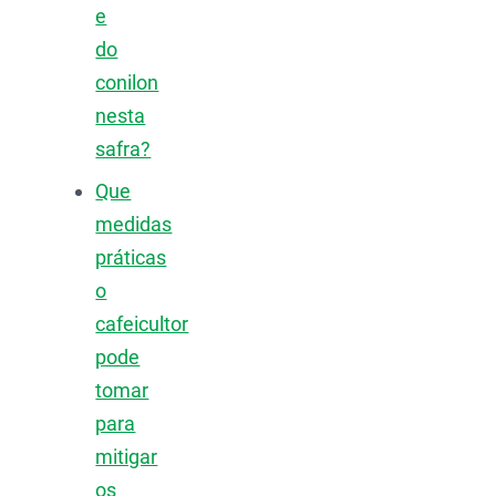
e
do
conilon
nesta
safra?
Que
medidas
práticas
o
cafeicultor
pode
tomar
para
mitigar
os