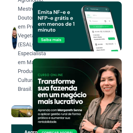
Mestre e
Doutorando
em Produção
Vegetal pela
(ESALQ/USP).
Especialista
em Manejo e
Produção de
Culturas no
Brasil.
Aegro