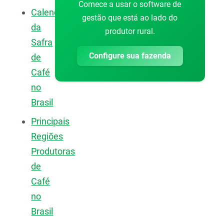
Comece a usar o software de
Calendário
gestão que está ao lado do
da
produtor rural.
Safra
Configure sua fazenda
de
Café
no
Brasil
Principais
Regiões
Produtoras
de
Café
no
Brasil