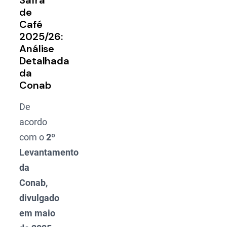
Safra
de
Café
2025/26:
Análise
Detalhada
da
Conab
De
acordo
com o
2º
Levantamento
da
Conab,
divulgado
em maio