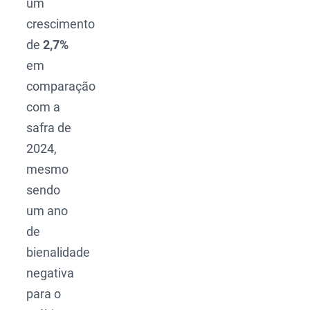
um
crescimento
de
2,7%
em
comparação
com a
safra de
2024,
mesmo
sendo
um ano
de
bienalidade
negativa
para o