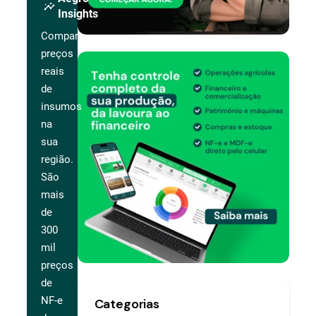
insights
Insights
Compare
preços
reais
de
insumos
na
sua
região.
São
mais
de
300
mil
preços
de
NF-e
Categorias