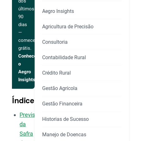
dos
últimos
Aegro Insights
90
dias
Agricultura de Precisão
—
comece
Consultoria
grátis.
Conhecer
Contabilidade Rural
o
Aegro
Crédito Rural
Insights
Gestão Agrícola
Índice
Gestão Financeira
Previsão
Historias de Sucesso
da
Safra
Manejo de Doencas