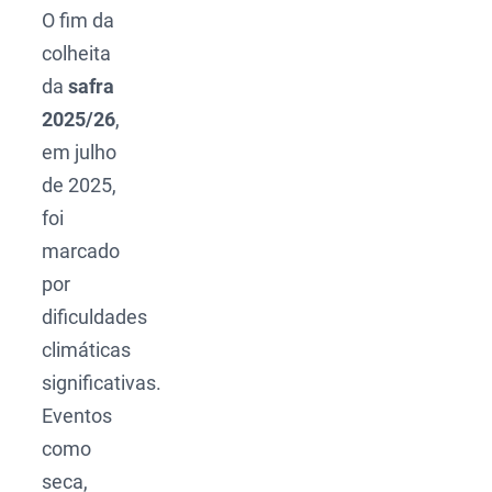
O fim da
colheita
da
safra
2025/26
,
em julho
de 2025,
foi
marcado
por
dificuldades
climáticas
significativas.
Eventos
como
seca,