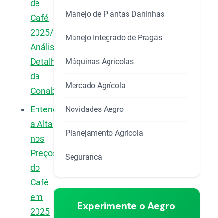
de
Manejo de Plantas Daninhas
Café
2025/26:
Manejo Integrado de Pragas
Análise
Detalhada
Máquinas Agricolas
da
Mercado Agrícola
Conab
Entendendo
Novidades Aegro
a Alta
Planejamento Agrícola
nos
Preços
Seguranca
do
Café
em
Experimente o Aegro
2025