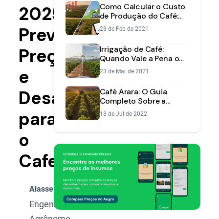
Como Calcular o Custo
2025/26:
de Produção do Café:
Guia Completo e
Previsões,
23 de Feb de 2021
Prático
Irrigação de Café:
Preços
Quando Vale a Pena o
Investimento?
e
23 de Mar de 2021
Desafios
Café Arara: O Guia
Completo Sobre a
Variedade Resistente e
para
13 de Jul de 2022
Produtiva
o
Cafeicultor
Alasse Oliveira
Engenheiro
Agrônomo,