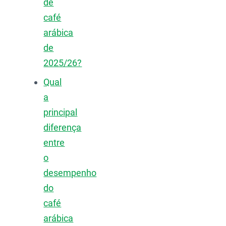
de
café
arábica
de
2025/26?
Qual
a
principal
diferença
entre
o
desempenho
do
café
arábica