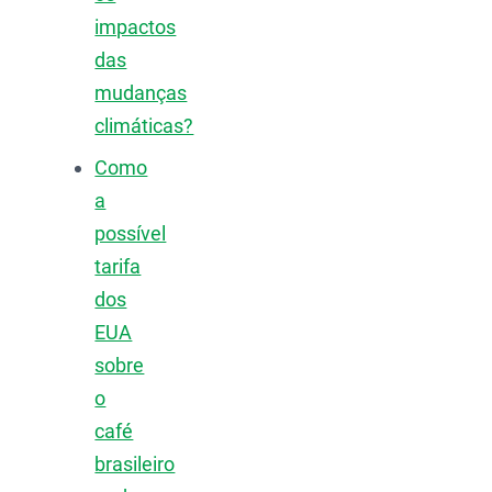
impactos
das
mudanças
climáticas?
Como
a
possível
tarifa
dos
EUA
sobre
o
café
brasileiro