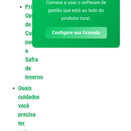
Comece a usar o software de
Principais
gestão que está ao lado do
Opções
produtor rural.
de
Configure sua fazenda
Culturas
para
a
Safra
de
Inverno
Quais
cuidados
você
precisa
ter