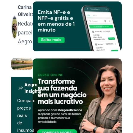
Carina
Oliveira
Redatora
parceira
Aegro.
Aegro
insights
Insights
Compare
preços
reais
de
insumos