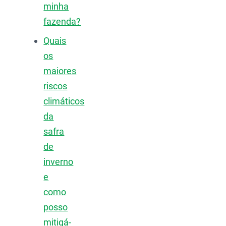
minha
fazenda?
Quais
os
maiores
riscos
climáticos
da
safra
de
inverno
e
como
posso
mitigá-