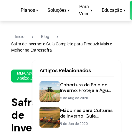
Para
Planos
Soluções
Educação
▾
▾
▾
▾
Você
navigate_next
navigate_next
Início
Blog
Safra de Inverno: o Guia Completo para Produzir Mais e
Melhor na Entressafra
18
15
Artigos Relacionados
de
min
MERCADO
Mar
AGRÍCOLA
de
de
Cobertura de Solo no
leitura
2025
Inverno: Proteja a Água
da Sua Lavoura
Safra
5 de Aug de 2020
Máquinas para Culturas
de
de Inverno: Guia
Completo para Escolher
Inverno:
9 de Jun de 2020
a Semeadora Certa