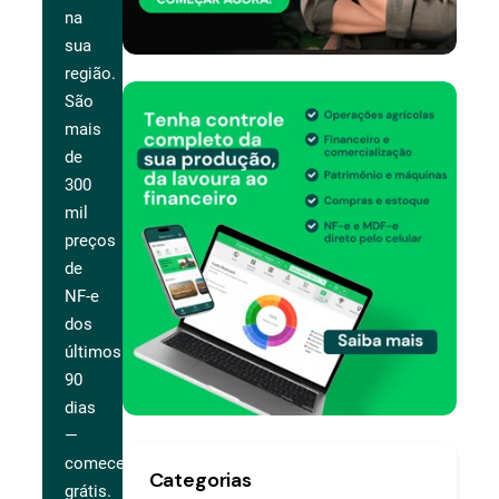
na
sua
região.
São
mais
de
300
mil
preços
de
NF-e
dos
últimos
90
dias
—
comece
Categorias
grátis.