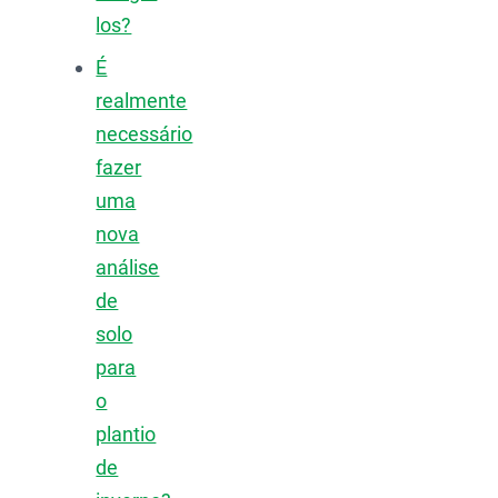
los?
É
realmente
necessário
fazer
uma
nova
análise
de
solo
para
o
plantio
de