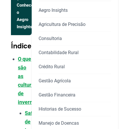
Conhecer
Aegro Insights
o
Aegro
Agricultura de Precisão
Insights
Consultoria
Índice
Contabilidade Rural
O que
Crédito Rural
são
as
Gestão Agrícola
culturas
de
Gestão Financeira
inverno?
Historias de Sucesso
Safra
de
Manejo de Doencas