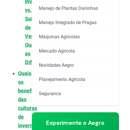
Inverno
Manejo de Plantas Daninhas
vs.
Safra
Manejo Integrado de Pragas
de
Verão:
Máquinas Agricolas
Quais
Mercado Agrícola
as
Diferenças?
Novidades Aegro
Quais
Planejamento Agrícola
os
benefícios
Seguranca
das
culturas
de
Experimente o Aegro
inverno?