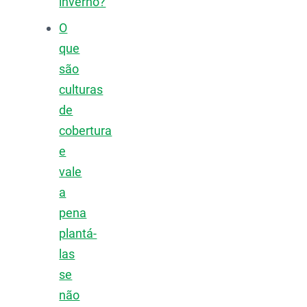
inverno?
O
que
são
culturas
de
cobertura
e
vale
a
pena
plantá-
las
se
não