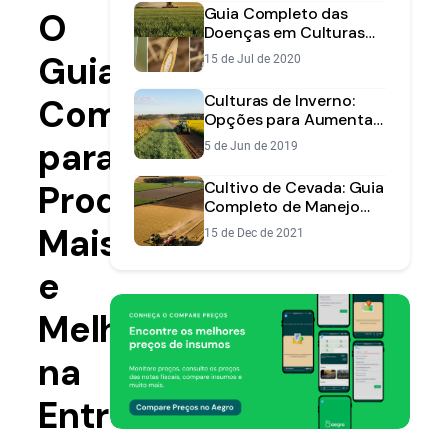
Guia Completo das
O
Doenças em Culturas
de Inverno:
Guia
15 de Jul de 2020
Identificação e
Controle
Culturas de Inverno:
Completo
Opções para Aumentar
a Rentabilidade Além do
para
5 de Jun de 2019
Milho Safrinha
Produzir
Cultivo de Cevada: Guia
Completo de Manejo
para a Safra de Inverno
Mais
15 de Dec de 2021
e
Melhor
na
Entressafra