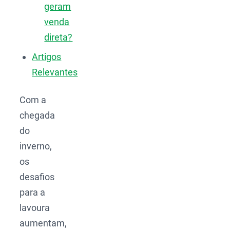
geram
venda
direta?
Artigos
Relevantes
Com a
chegada
do
inverno,
os
desafios
para a
lavoura
aumentam,