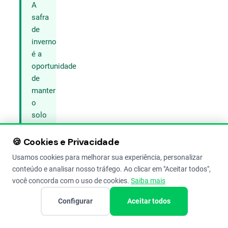
A
safra
de
inverno
é a
oportunidade
de
manter
o
solo
produtivo
após
🍪 Cookies e Privacidade
o
Usamos cookies para melhorar sua experiência, personalizar
verão.
conteúdo e analisar nosso tráfego. Ao clicar em "Aceitar todos",
Se
você concorda com o uso de cookies.
Saiba mais
a
sua
Configurar
Aceitar todos
região
tem