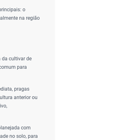
rincipais: o
ialmente na região
da cultivar de
a comum para
diata, pragas
ltura anterior ou
ivo,
 planejada com
ade no solo, para