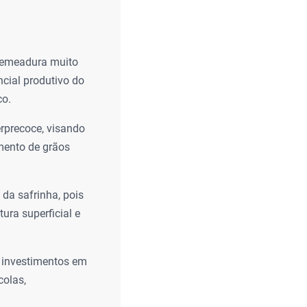
 semeadura muito
ncial produtivo do
co.
rprecoce, visando
mento de grãos
 da safrinha, pois
ura superficial e
s investimentos em
colas,