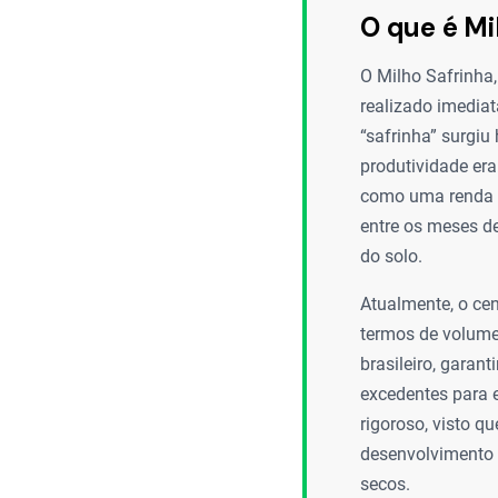
O que é Mi
O Milho Safrinha,
realizado imediat
“safrinha” surgiu
produtividade era
como uma renda ex
entre os meses de
do solo.
Atualmente, o cen
termos de volume
brasileiro, garan
excedentes para 
rigoroso, visto q
desenvolvimento 
secos.