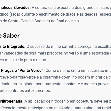
máticos Elevados:
A cultura está exposta a dois grandes riscos p
ídrico (seca) durante o enchimento de grãos e as geadas (espec
s do Centro-Oeste e Sudeste) no final do ciclo.
e Saber
nto Integrado:
O sucesso do milho safrinha começa na escolha 
izar variedades de soja mais precoces no verão é uma estratégi
área mais cedo para o milho.
 Pragas e “Ponte Verde”:
Como o milho entra em sucessão ime
cevejo-barriga-verde e a cigarrinha-do-milho podem migrar da cu
 daninhas, exigindo monitoramento constante e manejo prevent
nte contra os enfezamentos.
Nitrogenada:
A aplicação de nitrogênio em cobertura deve ser
referencialmente antecipada ou realizada quando ainda há umid