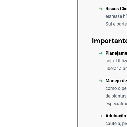
Riscos Cli
estresse h
Sul e parte
Important
Planejame
soja. Util
liberar a 
Manejo de
como o per
de plantas
especialme
Adubação 
cautela, p