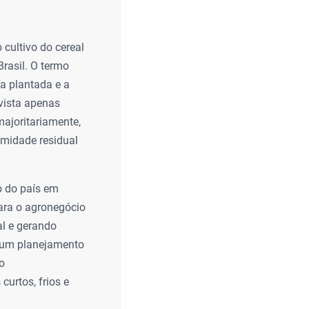
cultivo do cereal
rasil. O termo
ea plantada e a
 vista apenas
majoritariamente,
umidade residual
ho do país em
ara o agronegócio
al e gerando
e um planejamento
o
urtos, frios e