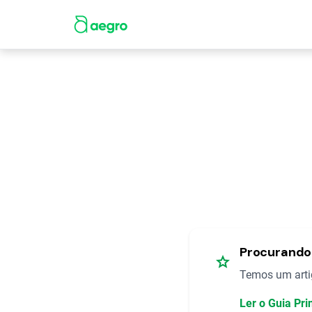
Procurando 
star
Temos um artig
Ler o Guia Pri