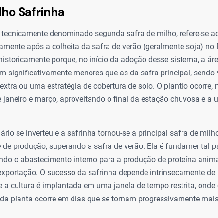
lho Safrinha
 tecnicamente denominado segunda safra de milho, refere-se ao 
amente após a colheita da safra de verão (geralmente soja) no B
 historicamente porque, no início da adoção desse sistema, a ár
m significativamente menores que as da safra principal, sendo
tra ou uma estratégia de cobertura de solo. O plantio ocorre, 
 janeiro e março, aproveitando o final da estação chuvosa e a 
ário se inverteu e a safrinha tornou-se a principal safra de mil
 de produção, superando a safra de verão. Ela é fundamental p
tindo o abastecimento interno para a produção de proteína anim
exportação. O sucesso da safrinha depende intrinsecamente d
ue a cultura é implantada em uma janela de tempo restrita, onde 
da planta ocorre em dias que se tornam progressivamente mais c