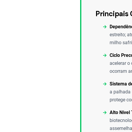
Principais 
Dependênci
estreito; 
milho safr
Ciclo Prec
acelerar o
ocorram an
Sistema de
a palhada 
protege co
Alto Nível
biotecnolo
assemelhan