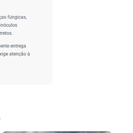
ças fúngicas,
inóculos
retos.
mente entrega
xige atenção à
a