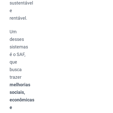
sustentável
e
rentável.
Um
desses
sistemas
é o SAF,
que
busca
trazer
melhorias
sociais,
econômicas
e