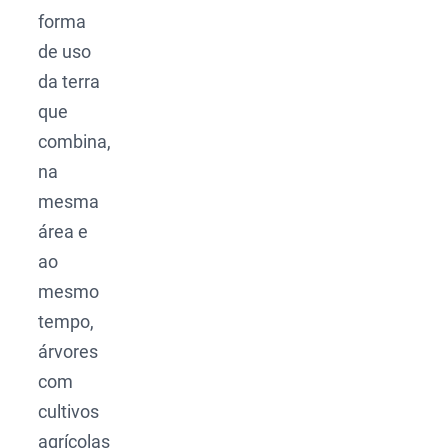
forma
de uso
da terra
que
combina,
na
mesma
área e
ao
mesmo
tempo,
árvores
com
cultivos
agrícolas