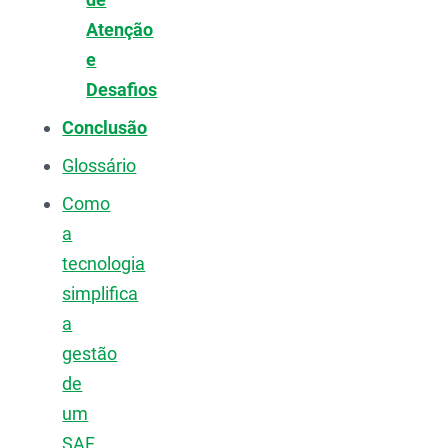
Atenção
e
Desafios
Conclusão
Glossário
Como
a
tecnologia
simplifica
a
gestão
de
um
SAF