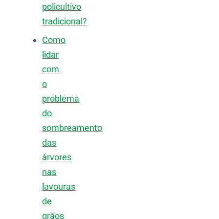
policultivo
tradicional?
Como
lidar
com
o
problema
do
sombreamento
das
árvores
nas
lavouras
de
grãos