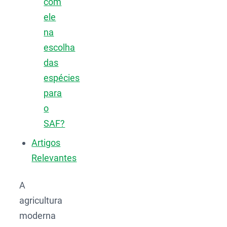
com
ele
na
escolha
das
espécies
para
o
SAF?
Artigos
Relevantes
A
agricultura
moderna