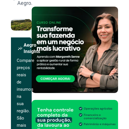
Aegro.
Aegro
insights
Insights
Compare
preços
reais
de
insumos
na
sua
região.
São
mais