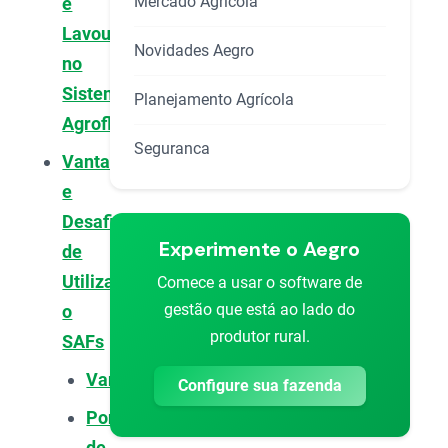
Mercado Agrícola
e
Lavouras
Novidades Aegro
no
Sistema
Planejamento Agrícola
Agroflorestal
Seguranca
Vantagens
e
Desafios
Experimente o Aegro
de
Utilizar
Comece a usar o software de
gestão que está ao lado do
o
produtor rural.
SAFs
Vantagens
Configure sua fazenda
Pontos
de