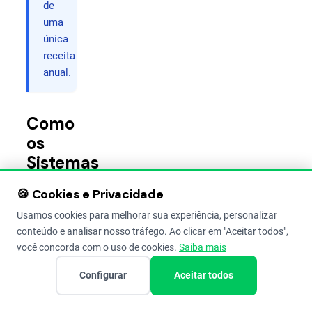
de
uma
única
receita
anual.
Como
os
Sistemas
Agroflorestais
🍪 Cookies e Privacidade
funcionam
Usamos cookies para melhorar sua experiência, personalizar
na
conteúdo e analisar nosso tráfego. Ao clicar em "Aceitar todos",
prática?
você concorda com o uso de cookies.
Saiba mais
Como
Configurar
Aceitar todos
em