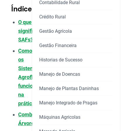
Contabilidade Rural
Índice
Crédito Rural
O que
significa
Gestão Agrícola
SAFs?
Gestão Financeira
Como
os
Historias de Sucesso
Sistemas
Manejo de Doencas
Agroflorestais
funcionam
Manejo de Plantas Daninhas
na
Manejo Integrado de Pragas
prática?
Combinando
Máquinas Agricolas
Árvores