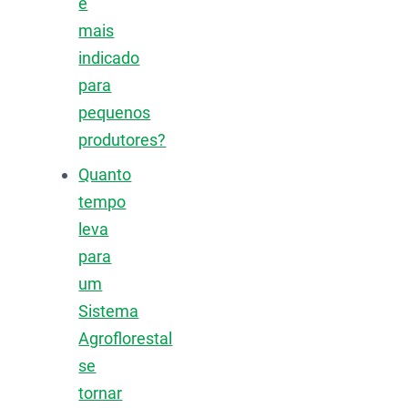
é
mais
indicado
para
pequenos
produtores?
Quanto
tempo
leva
para
um
Sistema
Agroflorestal
se
tornar