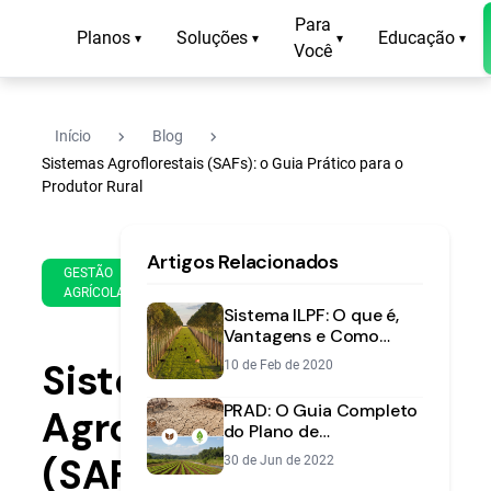
Para
Planos
Soluções
Educação
▾
▾
▾
▾
Você
navigate_next
navigate_next
Início
Blog
Sistemas Agroflorestais (SAFs): o Guia Prático para o
Produtor Rural
16
14
Artigos Relacionados
de
min
GESTÃO
May
AGRÍCOLA
de
de
Sistema ILPF: O que é,
leitura
2023
Vantagens e Como
Implementar na sua
Sistemas
10 de Feb de 2020
Fazenda
PRAD: O Guia Completo
Agroflorestais
do Plano de
Recuperação de Áreas
(SAFs):
30 de Jun de 2022
Degradadas