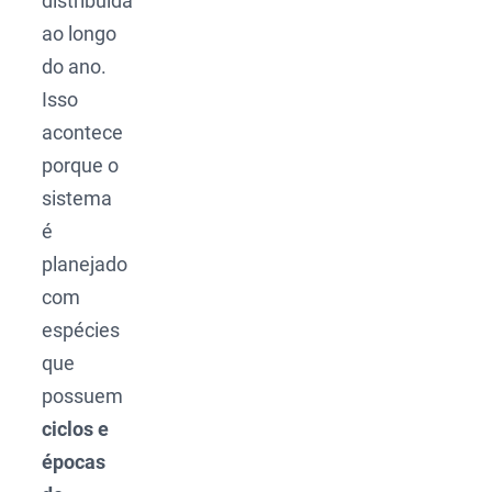
distribuída
ao longo
do ano.
Isso
acontece
porque o
sistema
é
planejado
com
espécies
que
possuem
ciclos e
épocas