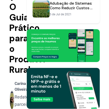
Adubação de Sistemas:
O
Como Reduzir Custos e
Aumentar a Eficiência
Guia
5 de Jul de 2021
na Lavoura
Prático
para
o
Produtor
Rural
Carina
Oliveira
Redatora
parceira