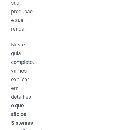
sua
produção
e sua
renda.
Neste
guia
completo,
vamos
explicar
em
detalhes
o que
são os
Sistemas