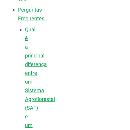
Perguntas
Frequentes
Qual
é
a
principal
diferença
entre
um
Sistema
Agroflorestal
(SAF)
e
um