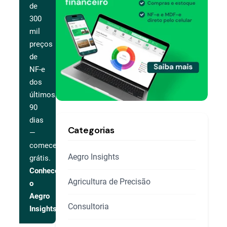
de
300
mil
preços
de
NF-e
dos
últimos
90
dias
Categorias
—
comece
Aegro Insights
grátis.
Conhecer
Agricultura de Precisão
o
Aegro
Consultoria
Insights