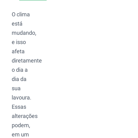
O clima
está
mudando,
e isso
afeta
diretamente
o dia a
dia da
sua
lavoura.
Essas
alterações
podem,
em um