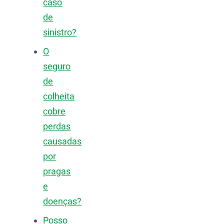
caso
de
sinistro?
O
seguro
de
colheita
cobre
perdas
causadas
por
pragas
e
doenças?
Posso