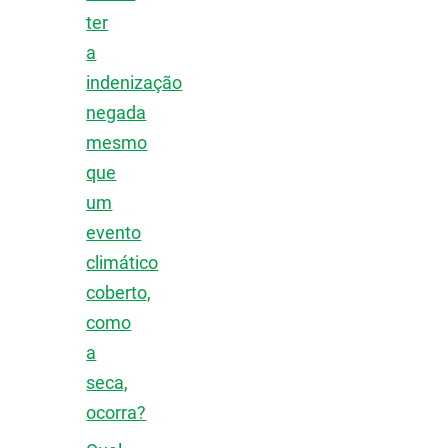
ter
a
indenização
negada
mesmo
que
um
evento
climático
coberto,
como
a
seca,
ocorra?