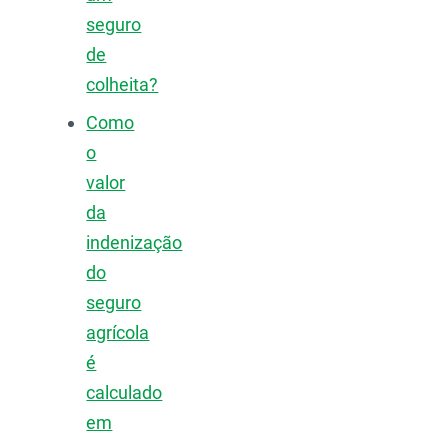
seguro
de
colheita?
Como
o
valor
da
indenização
do
seguro
agrícola
é
calculado
em