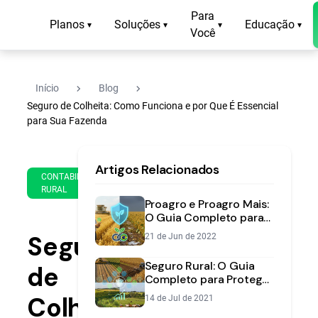
Para
Planos
Soluções
Educação
▾
▾
▾
▾
Você
navigate_next
navigate_next
Início
Blog
Seguro de Colheita: Como Funciona e por Que É Essencial
para Sua Fazenda
17
12
Artigos Relacionados
de
min
CONTABILIDADE
Jun
RURAL
de
de
Proagro e Proagro Mais:
leitura
2024
O Guia Completo para
Proteger seu
Seguro
21 de Jun de 2022
Financiamento Agrícola
Seguro Rural: O Guia
de
Completo para Proteger
sua Lavoura em 2024
Colheita:
14 de Jul de 2021