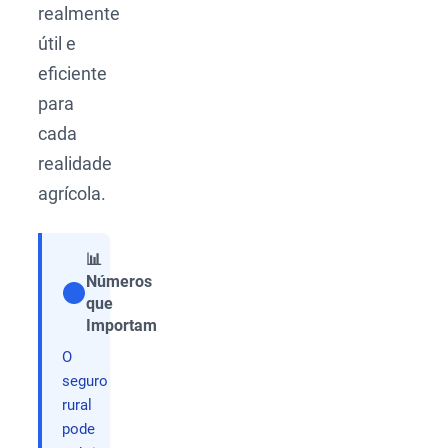
realmente
útil e
eficiente
para
cada
realidade
agrícola.
📊
Números
que
Compartilhar
Importam
O
seguro
rural
pode