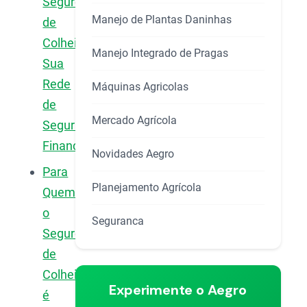
Seguro
Manejo de Plantas Daninhas
de
Colheita:
Manejo Integrado de Pragas
Sua
Rede
Máquinas Agricolas
de
Mercado Agrícola
Segurança
Financeira
Novidades Aegro
Para
Planejamento Agrícola
Quem
o
Seguranca
Seguro
de
Colheita
Experimente o Aegro
é