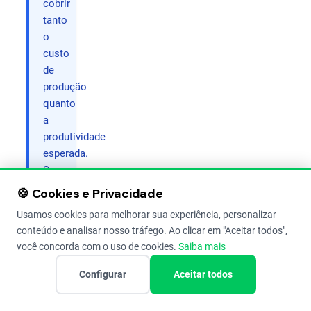
cobrir
tanto
o
custo
de
produção
quanto
a
produtividade
esperada.
Se
o
🍪 Cookies e Privacidade
seu
Usamos cookies para melhorar sua experiência, personalizar
custo
conteúdo e analisar nosso tráfego. Ao clicar em "Aceitar todos",
por
você concorda com o uso de cookies.
Saiba mais
hectare
é
Configurar
Aceitar todos
elevado,
priorize