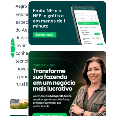
Aegro
Equipe de
especialistas
da Aegro,
dedicada a
levar
conhecimento,
tecnologia e
inovação para
o produtor
rural brasileiro.