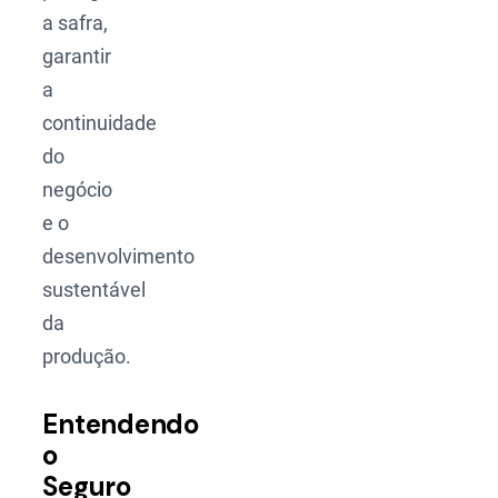
a safra,
garantir
a
continuidade
do
negócio
e o
desenvolvimento
sustentável
da
produção.
Entendendo
o
Seguro