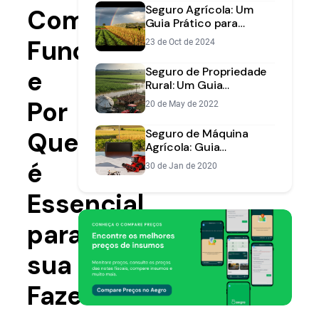
Seguro Agrícola: Um
Como
Guia Prático para
Proteger sua Lavoura e
Funciona
23 de Oct de 2024
seu Investimento
Seguro de Propriedade
e
Rural: Um Guia
Completo para Proteger
Por
20 de May de 2022
seu Patrimônio
Que
Seguro de Máquina
Agrícola: Guia
Completo Sobre
é
30 de Jan de 2020
Vantagens e Como
Contratar
Essencial
para
sua
Fazenda