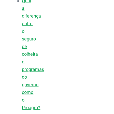
Qual
a
diferença
entre
o
seguro
de
colheita
e
programas
do
governo
como
o
Proagro?