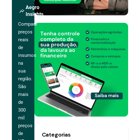
Aegro
insights
Insights
Compare
preços
reais
de
insumos
na
sua
região.
São
mais
de
300
mil
preços
de
Categorias