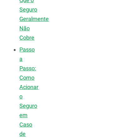
Que o
Seguro
Geralmente
Não
Cobre
Passo
a
Passo:
Como
Acionar
o
Seguro
em
Caso
de