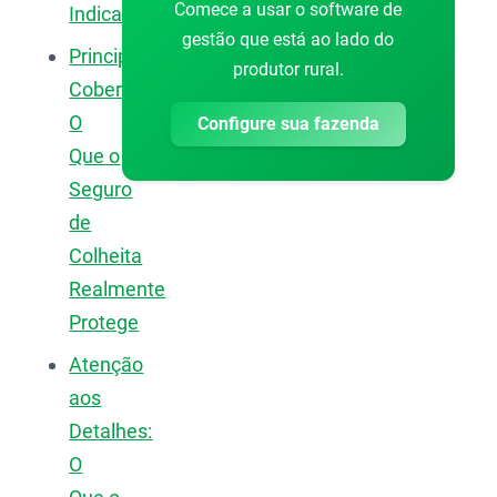
Comece a usar o software de
Indicado?
gestão que está ao lado do
Principais
produtor rural.
Coberturas:
O
Configure sua fazenda
Que o
Seguro
de
Colheita
Realmente
Protege
Atenção
aos
Detalhes:
O