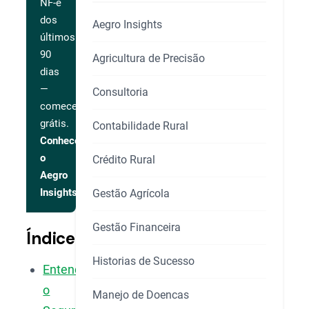
NF-e
dos
Aegro Insights
últimos
90
Agricultura de Precisão
dias
—
Consultoria
comece
grátis.
Contabilidade Rural
Conhecer
o
Crédito Rural
Aegro
Insights
Gestão Agrícola
Gestão Financeira
Índice
Historias de Sucesso
Entendendo
o
Manejo de Doencas